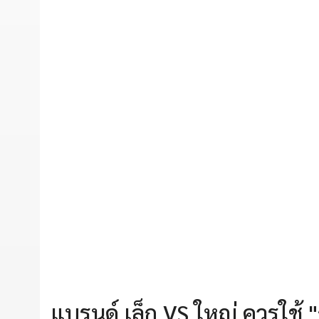
แบรนด์ เล็ก VS ใหญ่ ควรใช้ 