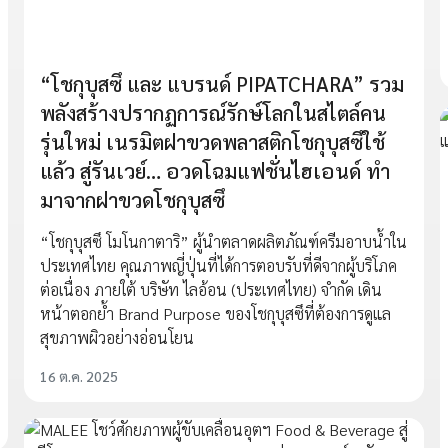
“โชกุบุสซึ และ แบรนด์ PIPATCHARA” รวม
พลังสร้างปรากฏการณ์รักษ์โลกในสไตล์คน
รุ่นใหม่ เนรมิตฝาขวดพลาสติกโชกุบุสซึใช้
แล้ว สู่รันเวย์… อวดโฉมแฟชั่นไฮเอนด์ ทำ
มาจากฝาขวดโชกุบุสซึ
“โชกุบุสซึ โมโนกาตาริ” ผู้นำตลาดผลิตภัณฑ์ครีมอาบน้ำใน
ประเทศไทย คุณภาพญี่ปุ่นที่ได้การตอบรับที่ดีจากผู้บริโภค
ต่อเนื่อง ภายใต้ บริษัท ไลอ้อน (ประเทศไทย) จำกัด เดิน
หน้าตอกย้ำ Brand Purpose ของโชกุบุสซึที่ต้องการดูแล
สุขภาพผิวอย่างอ่อนโยน
16 ต.ค. 2025