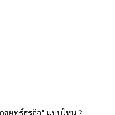
"กลยุทธ์ธุรกิจ" แบบไหน ?