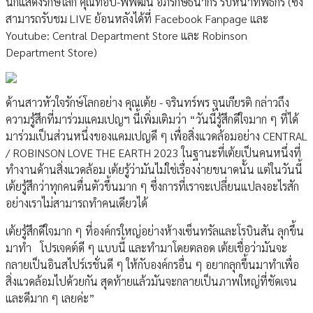
นักแสดงรักษ์โลก คุณท็อป-พิพัฒน์ อภิรักษ์ธนากร รับหน้าที่พิธีกร (ซึ่ง
สามารถรับชม LIVE ย้อนหลังได้ที่ Facebook Fanpage และ
Youtube: Central Department Store และ Robinson
Department Store)
ด้านสาวหัวใจรักษ์โลกอย่าง คุณเต้ย - จรินทร์พร จุนเกียรติ กล่าวถึง
ความรู้สึกที่มาร่วมแคมเปญฯ นี้เพิ่มเติมว่า “วันนี้รู้สึกดีใจมาก ๆ ที่ได้
มาร่วมเป็นส่วนหนึ่งของแคมเปญดี ๆ เพื่อสิ่งแวดล้อมอย่าง CENTRAL
/ ROBINSON LOVE THE EARTH 2023 ในฐานะที่เต้ยเป็นคนหนึ่งที่
ทำงานด้านสิ่งแวดล้อม เต้ยรู้ว่ามันไม่ใช่เรื่องง่ายขนาดนั้น แต่ในวันนี้
เต้ยรู้สึกว่าทุกคนตื่นตัวขึ้นมาก ๆ ซึ่งการที่เราจะเปลี่ยนแปลงอะไรสัก
อย่างเราไม่สามารถทำคนเดียวได้
เต้ยรู้สึกดีใจมาก ๆ ที่องค์กรใหญ่อย่างห้างเซ็นทรัลและโรบินสัน ลุกขึ้น
มาทำ โปรเจคต์ดี ๆ แบบนี้ และทำมาโดยตลอด เต้ยเชื่อว่ามันจะ
กลายเป็นอินสไปร์เรชั่นดี ๆ ให้กับองค์กรอื่น ๆ อยากลุกขึ้นมาทำเพื่อ
สิ่งแวดล้อมไปด้วยกัน สุดท้ายแล้วมันจะกลายเป็นภาพใหญ่ที่ชัดเจน
และดีมาก ๆ เลยค่ะ”