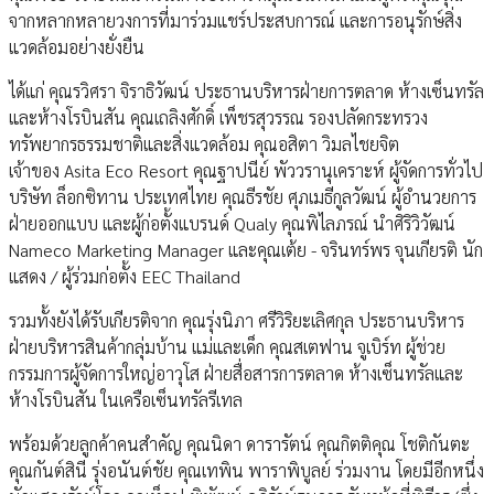
จากหลากหลายวงการที่มาร่วมแชร์ประสบการณ์ และการอนุรักษ์สิ่ง
แวดล้อมอย่างยั่งยืน
ได้แก่ คุณรวิศรา จิราธิวัฒน์ ประธานบริหารฝ่ายการตลาด ห้างเซ็นทรัล
และห้างโรบินสัน คุณเถลิงศักดิ์ เพ็ชรสุวรรณ รองปลัดกระทรวง
ทรัพยากรธรรมชาติและสิ่งแวดล้อม คุณอสิตา วิมลไชยจิต
เจ้าของ Asita Eco Resort คุณฐาปนีย์ พัววรานุเคราะห์ ผู้จัดการทั่วไป
บริษัท ล็อกซิทาน ประเทศไทย คุณธีรชัย ศุภเมธีกูลวัฒน์ ผู้อำนวยการ
ฝ่ายออกแบบ และผู้ก่อตั้งแบรนด์ Qualy คุณพิไลภรณ์ นำศิริวิวัฒน์
Nameco Marketing Manager และคุณเต้ย - จรินทร์พร จุนเกียรติ นัก
แสดง / ผู้ร่วมก่อตั้ง EEC Thailand
รวมทั้งยังได้รับเกียรติจาก คุณรุ่งนิภา ศรีวิริยะเลิศกุล ประธานบริหาร
ฝ่ายบริหารสินค้ากลุ่มบ้าน แม่และเด็ก คุณสเตฟาน จูเบิร์ท ผู้ช่วย
กรรมการผู้จัดการใหญ่อาวุโส ฝ่ายสื่อสารการตลาด ห้างเซ็นทรัลและ
ห้างโรบินสัน ในเครือเซ็นทรัลรีเทล
พร้อมด้วยลูกค้าคนสำคัญ คุณนิดา ดารารัตน์ คุณกิตติคุณ โชติกันตะ
คุณกันต์สินี รุ่งอนันต์ชัย คุณเทพิน พาราพิบูลย์ ร่วมงาน โดยมีอีกหนึ่ง