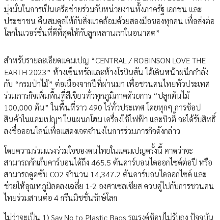
มุ่งมั่นในการเป็นเครือข่ายร่วมกับหน่วยงานทั้งภาครัฐ เอกชน และ
ประชาชน คืนสมดุลให้กับสิ่งแวดล้อมด้วยสองมือของทุกคน เพื่อส่งต่อ
โลกในเวอร์ชั่นที่ดีที่สุดให้กับลูกหลานเราในอนาคต”
สำหรับรายละเอียดแคมเปญ “CENTRAL / ROBINSON LOVE THE
EARTH 2023” ห้างเซ็นทรัลและห้างโรบินสัน ได้เดินหน้าผนึกกำลัง
กับ “กรมป่าไม้” ต่อเนื่องจากปีที่ผ่านมา เพื่อชวนคนไทยทั่วประเทศ
ร่วมภารกิจเพิ่มพื้นที่สีเขียวทั่วทุกภูมิภาคด้วยการ “ปลูกต้นไม้
100,000 ต้น” ในพื้นที่ราว 490 ไร่ทั่วประเทศ โดยทุกๆ การช้อป
สินค้าในแคมเปญฯ ในแผนกโฮม เครื่องใช้ไฟฟ้า และบิวตี้ จะได้รับสิทธิ์
ลงชื่อออนไลน์เพื่อแสดงเจตจำนงในการร่วมภารกิจดังกล่าว
โดยความร่วมแรงร่วมใจของคนไทยในแคมเปญครั้งนี้ คาดว่าจะ
สามารถกักเก็บคาร์บอนได้ถึง 465.5 ตันคาร์บอนไดออกไซด์ต่อปี หรือ
สามารถดูดซับ CO2 จำนวน 14,347.2 ตันคาร์บอนไดออกไซด์ และ
ช่วยให้อุณหภูมิลดลงเฉลี่ย 1-2 องศาเซลเซียส ควบคู่ไปกับการชวนคน
ไทยร่วมสานต่อ 4 กรีนมิชชั่นรักษ์โลก
ไม่ว่าจะเป็น 1) Say No to Plastic Bags รณรงค์ช้อปไม่รับถุง ปัจจุบัน