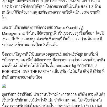
2) ปัญหามลพิษทางอากาศ (Air Pollution / PM2.5) โดย 9 ใน 10
ของประชากรทั่วโลกกำลังหายใจด้วยอากาศที่เป็นพิษ และ 1.3 ล้าน
คนถึงแก่ชีวิตด้วยสาเหตุมลพิษทางอากาศหรือคิดเป็น 30% จากทั่ว
โลก
และ 3) ปริมาณและการจัดการขยะ (Waste Quantity &
Management) ซึ่งไทยมีอัตราการเพิ่มขึ้นของขยะสูงขึ้นเรื่อยๆ โดยปี
2565 มีปริมาณขยะมูลฝอยเพิ่มขึ้นจากปีที่แล้ว 0.72 ล้านตัน และมี
ขยะพลาสติกประมาณปีละ 2 ล้านตัน
ซึ่งการแก้ปัญหาที่ยั่งยืนและตรงจุดควรเริ่มอย่างเร็วที่สุด และเริ่มที่
“ตัวเรา” ทุกคน เพื่อให้เกิดการร่วมมือจากทุกภาคส่วน เพราะปัญหาสิ่ง
แวดล้อมเป็นสิ่งที่รอไม่ได้ จึงเป็นที่มาของแคมเปญ “CENTRAL /
ROBINSON LOVE THE EARTH” (เซ็นทรัล / โรบินสัน เลิฟ ดิ เอิร์ธ) ที่
ดำเนินการมาอย่างต่อเนื่อง
คุณรวิศรา จิราธิวัฒน์ ประธานบริหารฝ่ายการตลาด บริษัท สรรพสินค้า
เซ็นทรัล จำกัด และบริษัท โรบินสัน จำกัด (มหาชน) ในเครือเซ็นทรัล
รีเทล กล่าวเพิ่มเติมถึงเจตนารมณ์ในการสานต่อแคมเปญ “CENTRAL