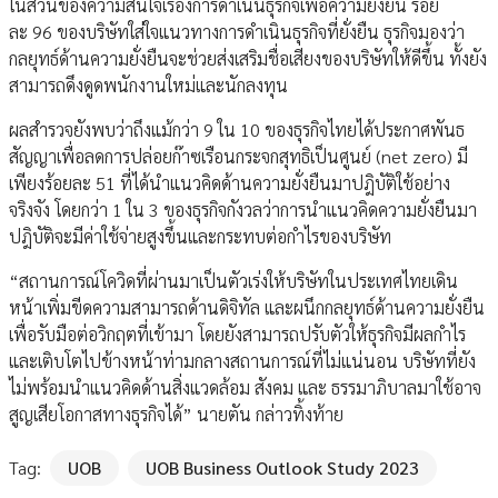
ในส่วนของความสนใจเรื่องการดำเนินธุรกิจเพื่อความยั่งยืน ร้อย
ละ 96 ของบริษัทใส่ใจแนวทางการดำเนินธุรกิจที่ยั่งยืน ธุรกิจมองว่า
กลยุทธ์ด้านความยั่งยืนจะช่วยส่งเสริมชื่อเสียงของบริษัทให้ดีขึ้น ทั้งยัง
สามารถดึงดูดพนักงานใหม่และนักลงทุน
ผลสำรวจยังพบว่าถึงแม้กว่า 9 ใน 10 ของธุรกิจไทยได้ประกาศพันธ
สัญญาเพื่อลดการปล่อยก๊าซเรือนกระจกสุทธิเป็นศูนย์ (net zero) มี
เพียงร้อยละ 51 ที่ได้นำแนวคิดด้านความยั่งยืนมาปฎิบัติใช้อย่าง
จริงจัง โดยกว่า 1 ใน 3 ของธุรกิจกังวลว่าการนำแนวคิดความยั่งยืนมา
ปฎิบัติจะมีค่าใช้จ่ายสูงขึ้นและกระทบต่อกำไรของบริษัท
“สถานการณ์โควิดที่ผ่านมาเป็นตัวเร่งให้บริษัทในประเทศไทยเดิน
หน้าเพิ่มขีดความสามารถด้านดิจิทัล และผนึกกลยุทธ์ด้านความยั่งยืน
เพื่อรับมือต่อวิกฤตที่เข้ามา โดยยังสามารถปรับตัวให้ธุรกิจมีผลกำไร
และเติบโตไปข้างหน้าท่ามกลางสถานการณ์ที่ไม่แน่นอน บริษัทที่ยัง
ไม่พร้อมนำแนวคิดด้านสิ่งแวดล้อม สังคม และ ธรรมาภิบาลมาใช้อาจ
สูญเสียโอกาสทางธุรกิจได้” นายตัน กล่าวทิ้งท้าย
Tag:
UOB
UOB Business Outlook Study 2023