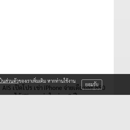
็นส่วนตัว
ของเราเพิ่มเติม หากท่านใช้งาน
ยอมรับ
AIS เปิดโปร เช่า iPhone จ่ายเดือนละ 850
บาท ได้ iPhone รุ่นใหม่ทุก 2 ปี
AIS ให้ลูกค้าสามารถเช่า iPhone 14 ได้ในราคาเริ่มต้นเดือน
ละ 850 บาท แถมจะได้เปลี่ยนโทรศัพท์มือถือ เป็นรุ่นใหม่
ในทุก ๆ 2 ปี