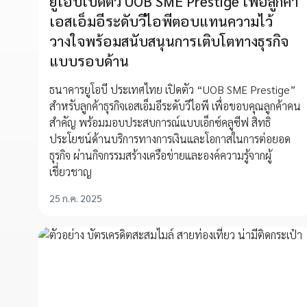
ยูโอบีเปิดตัว UOB SME Prestige เพื่อลูกค้า
TMRW ช่วยลูกค้าบริหารเงินด้วยเครดิตเงิน
นิทานเสียง...ศิลปะการสร้างสรรค์จินตนาการ
เอสเอ็มอีระดับวีไอพีตอบแทนความไว้
คืนที่เลือกได้ และอินไซต์การใช้จ่ายแบบเรี
ผ่านเสียงแห่งความรัก จากพี่อาสาสู่น้องผู้
วางใจพร้อมสนับสนุนการเติบโตทางธุรกิจ
ยลไทม์
พิการทางสายตา
แบบรอบด้าน
โดยยูโอบี บริการธนาคารเพื่อดิจิทัลเจเนอเรชันแห่งแรกใน
ธนาคารยูโอบี ประเทศไทย จึงได้ทำ “โครงการหนังสือ
อาเซียน มอบเครดิตเงินคืนผ่านบัตรเครดิตที่ปรับเปลี่ยนได้
นิทานเสียง UOB Voice of Love” ชวนพนักงานในองค์กรผู้
ธนาคารยูโอบี ประเทศไทย เปิดตัว “UOB SME Prestige”
ตามความต้องการของลูกค้า
มีจิตอาสามาร่วมส่งเสียง อ่านเรื่องราว เสริมด้วยเสียง
สำหรับลูกค้าธุรกิจเอสเอ็มอีระดับวีไอพี เพื่อขอบคุณลูกค้าคน
ประกอบและดนตรีในเนื้อเรื่องเพื่อสร้างความน่าสนใจ ร้อย
สำคัญ พร้อมมอบประสบการณ์แบบเอ็กซ์คลูซีฟ สิทธิ
22 ก.ย. 2020
เป็นนิทานเสียงจำนวน 100 เรื่อง
ประโยชน์ด้านบริการทางการเงินและโอกาสในการต่อยอด
ธุรกิจ ผ่านกิจกรรมสร้างเครือข่ายและองค์ความรู้จากผู้
19 มี.ค. 2021
เชี่ยวชาญ
25 ก.ค. 2025