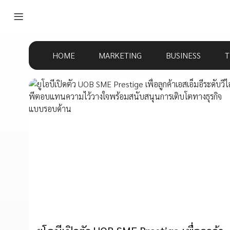
HOME
MARKETING
BUSINESS
T