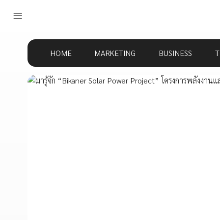
HOME
MARKETING
BUSINESS
T