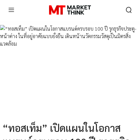
“ทอสเท็ม” เปิดแผนในโอกาส