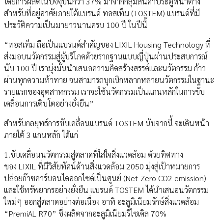
โดยการผลิตในปัจจุบันกว่า 37% มาจากกลุ่มสินค้าประตูหน้าต่าง
สำหรับที่อยู่อาศัยภายใต้แบรนด์ ทอสเท็ม (TOSTEM) แบรนด์ที่มี
ประวัติความเป็นมายาวนานครบ 100 ปี ในปีนี้
“ทอสเท็ม ถือเป็นแบรนด์สำคัญของ LIXIL Housing Technology ที่
ส่งมอบนวัตกรรมสู่ผู้บริโภคด้วยรากฐานแบบญี่ปุ่นผ่านประสบการณ์
นับ 100 ปี เรามุ่งมั่นนำเสนอความคิดสร้างสรรค์และนวัตกรรม ก้าว
ผ่านทุกความท้าทาย จนสามารถบุกเบิกหลากหลายนวัตกรรมในฐานะ
รายแรกของอุตสาหกรรม เราจะใช้นวัตกรรมเป็นแกนหลักในการขับ
เคลื่อนการเติบโตอย่างยั่งยืน”
สำหรับกลยุทธ์การขับเคลื่อนแบรนด์ TOSTEM นับจากนี้ จะเดินหน้า
ภายใต้ 3 แกนหลัก ได้แก่
1.ขับเคลื่อนนวัตกรรมสู่ตลาดที่ใส่ใจสิ่งแวดล้อม ด้วยทิศทาง
ของ LIXIL ที่มีวิสัยทัศน์ด้านสิ่งแวดล้อม 2050 มุ่งสู่เป้าหมายการ
ปล่อยก๊าซคาร์บอนไดออกไซด์เป็นศูนย์ (Net-Zero CO2 emission)
และใช้ทรัพยากรอย่างยั่งยืน แบรนด์ TOSTEM ได้นำเสนอนวัตกรรม
ใหม่ๆ ออกสู่ตลาดอย่างต่อเนื่อง อาทิ อะลูมิเนียมรักษ์สิ่งแวดล้อม
“PremiAL R70” ซึ่งผลิตจากอะลูมิเนียมรีไซเคิล 70%