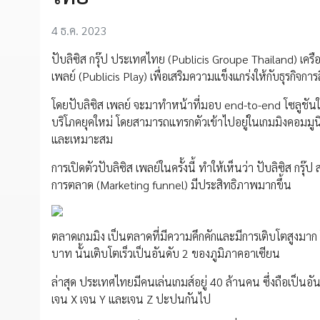
4 ธ.ค. 2023
ปับลิซิส กรุ๊ป ประเทศไทย (Publicis Groupe Thailand) เคร
เพลย์ (Publicis Play) เพื่อเสริมความแข็งแกร่งให้กับธุรกิจก
โดยปับลิซิส เพลย์ จะมาทำหน้าที่มอบ end-to-end โซลูชันในเรื
บริโภคยุคใหม่ โดยสามารถแทรกตัวเข้าไปอยู่ในเกมมิงคอมมูน
และเหมาะสม
การเปิดตัวปับลิซิส เพลย์ในครั้งนี้ ทำให้เห็นว่า ปับลิซิส 
การตลาด (Marketing funnel) มีประสิทธิภาพมากขึ้น
ตลาดเกมมิง เป็นตลาดที่มีความคึกคักและมีการเติบโตสูงมาก
บาท นั้นเติบโตเร็วเป็นอันดับ 2 ของภูมิภาคอาเซียน
ล่าสุด ประเทศไทยมีคนเล่นเกมส์อยู่ 40 ล้านคน ซึ่งถือเป็นอ
เจน X เจน Y และเจน Z ปะปนกันไป