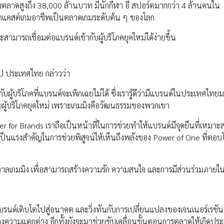
ารวมตลาดสูงถึง 38,000 ล้านบาท มีนักกีฬา อี สปอร์ตมากกว่า 4 ล้านคนใน
นักแคสต์เกมอาชีพเป็นตลาดเกมระดับต้น ๆ ของโลก
สามารถเชื่อมต่อแบรนด์เข้ากับผู้บริโภคยุคใหม่ได้ง่ายขึ้น
๊ป ประเทศไทย กล่าวว่า
บผู้บริโภคที่แบรนด์จะเพิกเฉยไม่ได้ ซึ่งเรารู้ดีว่ามีแบรนด์ในประเทศไทย
บผู้บริโภคยุคใหม่ เพราะเกมมิงคือวัฒนธรรมของพวกเขา
 for Brands เราถือเป็นหน้าที่ในการช่วยทำให้แบรนด์มีจุดยืนที่เหมา
่จะมาเป็นแรงสำคัญในการช่วยพิสูจน์ให้เห็นถึงพลังของ Power of One ที่ตอ
กรวาลเกมมิง เพื่อสามารถสร้างความรัก ความสนใจ และการมีส่วนร่วมภายใ
นด์เติบโตไปสู่อนาคต และวิ่งทันกับการเปลี่ยนแปลงของเจนเนอร์เรชัน 
สร้างความแตกต่าง อีกทั้งยังจะมาช่วยขับเคลื่อนขั้นตอนการตลาดให้เกิดปร