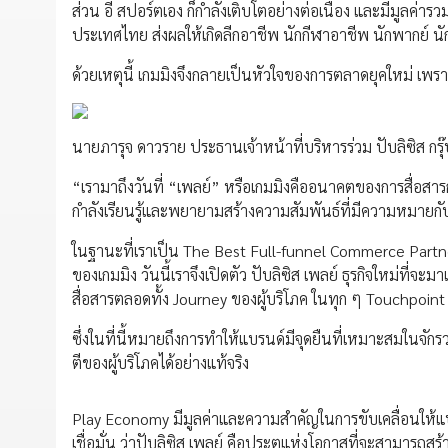
ส่วน อี สปอร์ตเอง ก็กำลังเติบโตอย่างต่อเนื่อง และมีมูลค่
ประเทศไทย ส่งผลให้เกิดลีกอาชีพ นักกีฬาอาชีพ นักพากย์ 
ด้วยเหตุนี้ เกมมิงจึงกลายเป็นหัวใจของการตลาดยุคใหม่ เพราะ
นายภารุจ ดาวราย ประธานเจ้าหน้าที่บริหารร่วม ปับลิซิส กรุ
“เรามาถึงวันที่ “เพลย์” หรือเกมมิงคืออนาคตของการสื่อสารกั
กำลังเรียนรู้และพยายามสร้างความสัมพันธ์ที่มีความหมายกั
ในฐานะที่เราเป็น The Best Full-funnel Commerce Partner
ของเกมมิง วันนี้เราจึงเปิดตัว ปับลิซิส เพลย์ ธุรกิจใหม่ที
สื่อสารตลอดทั้ง Journey ของผู้บริโภค ในทุก ๆ Touchpoint
ซึ่งในที่นี้หมายถึงการทำให้แบรนด์มีจุดยืนที่เหมาะสมในจั
ตีของผู้บริโภคได้อย่างแท้จริง
Play Economy มีมูลค่าและความสำคัญในการขับเคลื่อนให้แบร
เชื่อมั่น ว่าปับลิซิส เพลย์ คือประตูแห่งโอกาสที่จะสามารถ