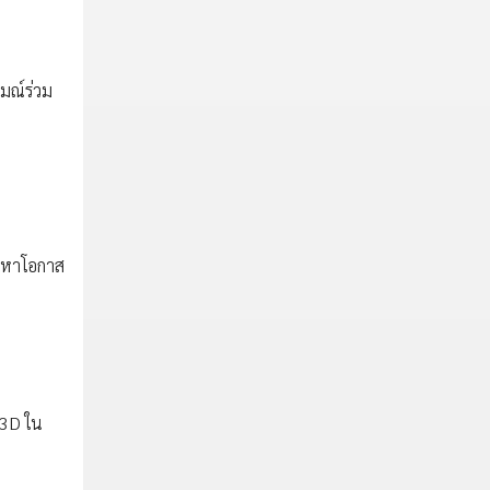
รมณ์ร่วม
การหาโอกาส
 3D ใน