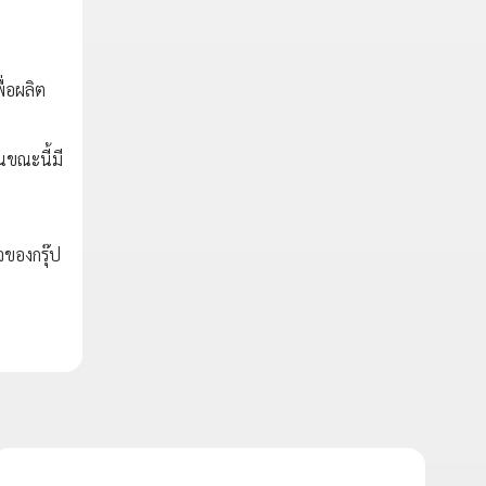
ื่อผลิต
นขณะนี้มี
จของกรุ๊ป