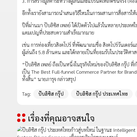
3. การสร้างมูลค่าระหว่างผู้เล่นและแบรนด์ให้เกิดขึ้นจริง (R
อีกทั้งเรายังสามารถนำเสนอวิธีใหม่ในการผสานการสื่อสารให
ปีที่ผ่านมา ปับลิซิส เพลย์ ได้เปิดตัวไปแล้วในหลายประเทศใ
แคมเปญที่ประสบความสำเร็จมากมาย
เช่น การท่องเที่ยวสิงคโปร์ ที่พัฒนาเกมชื่อ สิงคโปร์วันเ
ผู้เล่นถึง 5.8 ล้านคน และได้กลายเป็นที่ยอมรับในประวัติศาสตร
“ปับลิซิส เพลย์ ถือเป็นหนึ่งในธุรกิจใหม่ของปับลิซิส กรุ๊ป 
เป็น The Best Full-funnel Commerce Partner for Brands โ
ทั้งสิ้น” นายภารุจ กล่าวสรุป
Tag:
ปับลิซิส กรุ๊ป
ปับลิซิส กรุ๊ป ประเทศไทย
เรื่องที่คุณอาจสนใจ