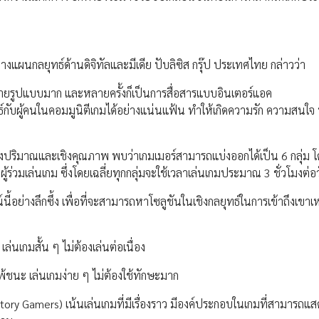
แผนกลยุทธ์ด้านดิจิทัลและมีเดีย ปับลิซิส กรุ๊ป ประเทศไทย กล่าวว่า
รูปแบบมาก และหลายครั้งก็เป็นการสื่อสารแบบอินเตอร์แอค
์กับผู้คนในคอมมูนิตีเกมได้อย่างแน่นแฟ้น ทำให้เกิดความรัก ความสนใจ 
เชิงปริมาณและเชิงคุณภาพ พบว่าเกมเมอร์สามารถแบ่งออกได้เป็น 6 กลุ่ม โ
มเล่นเกม ซึ่งโดยเฉลี่ยทุกกลุ่มจะใช้เวลาเล่นเกมประมาณ 3 ชั่วโมงต่อ
ี้อย่างลึกซึ้ง เพื่อที่จะสามารถหาโซลูชันในเชิงกลยุทธ์ในการเข้าถึงเขาเห
เล่นเกมสั้น ๆ ไม่ต้องเล่นต่อเนื่อง
นแพ้ชนะ เล่นเกมง่าย ๆ ไม่ต้องใช้ทักษะมาก
ม (Story Gamers) เน้นเล่นเกมที่มีเรื่องราว มีองค์ประกอบในเกมที่สามารถ