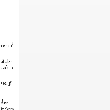
มากมายที่
ะสมในโลก
บโจทย์การ
นคอมมูนิ
ซึ่งผม
ะสิทธิภาพ