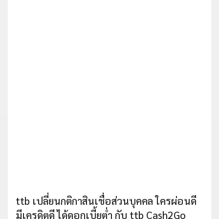
ttb เปลี่ยนกติกาสินเชื่อส่วนบุคคล ใครผ่อนดี
มีเครดิตดี ได้ดอกเบี้ยต่ำ กับ ttb Cash2Go