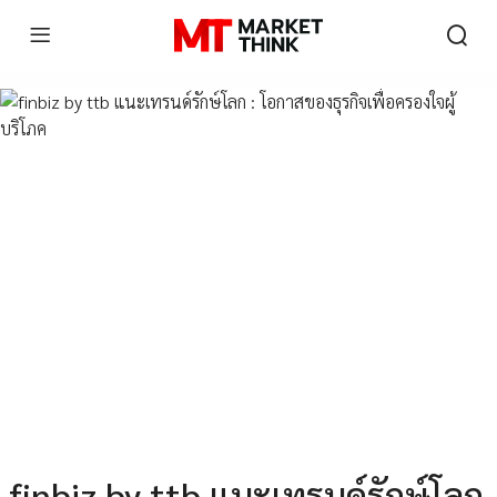
finbiz by ttb แนะเทรนด์รักษ์โลก