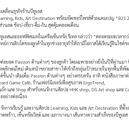
คลื่อนธุรกิจร้านบีทูเอส
 Learning, Kids, Art Destination พร้อมจัดเซอร์ไพรส์ด้วยแคมเปญ “B2S 
วนลด ช้อป-เที่ยว-ดื่ม-กิน สุดคุ้มตลอดเดือน
บีทูเอสและออฟฟิศเมทในเครือเซ็นทรัล รีเทล กล่าวว่า “ตลอดระยะเวลากว่า 
โจทย์การเติบโตของลูกค้าในทุกช่วงอายุทำให้เรามีโอกาสได้เรียนรู้อินไซต์ขอ
วยต่อยอด Passion ด้านต่างๆ ของลูกค้า โดยเฉพาะอย่างยิ่งในปีที่ผ่านมา บ
พลักษณ์ใหม่ เดินหน้าขยายสาขา ให้เข้าถึงกลุ่มเป้าหมายในทุกพื้นที่พั
์ชั้นนำ เติมเต็ม Passion ด้านต่างๆ อย่างครบครัน อาทิ หนังสือภาษาต
ard Game Café, ร้านเฟอร์นิเจอร์เพื่อสุขภาพ ErgoTrend,
ัก และ Shop สำหรับคนรักงานศิลปะ HHK shop, DG Art shop และ C
ออย่างต่อเนื่อง
การเรียนรู้ และงานศิลปะ Learning, Kids และ Art Destination ที่ตั้งอย
ลาดพร้าว, เซ็นทรัลเวิลด์ และ เมกาบางนา เส้นทางความสำเร็จของบีทูเอส 2