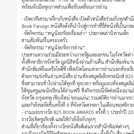
พร้อมจับมือทุกภาคส่วนเพื่อขับเคลื่อนการอ่าน
- เปิดเวทีเสวนาเกี่ยวกับหนังสือ เปิดตัวหนังสือร่วมกับทุกสำนั
Book Fansign หนังสือดังที่นำไปสู่การทำซี่รี่ส์หนังที่เป็นกร
- จัดกิจกรรม “หนูน้อยร้อยเรื่องเล่า” ประกวดเล่านิทานเด็ก
สานสัมพันธ์ในครอบครัว
- จัดกิจกรรม “หนูน้อยรักการอ่าน”
ประสานความร่วมมือระหว่างภาครัฐและเอกชน ในจังหวัดต่
ทั้งศึกษาธิการจังหวัด มูลนิธิหนึ่งอ่านล้านตื่น สำนักพิมพ์นาน
สำนักพิมพ์ในเครือไอดีซี เพื่อเปิดโลกแห่งการอ่านนอกห้องเรี
ด้วยการแข่งขันอ่านหนังสือ ผ่านห้องสมุดอิเล็กทรอนิกส์ B2S
ซึ่งสามารถเข้าไปอ่านได้ทุกที่ ทุกเวลา พร้อมมอบห้องสมุดอิเ
ให้คุณครูและนักเรียนได้อ่านฟรี! ซึ่งกิจกรรมนี้จัดต่อเนื่องมาแล
จังหวัด (กรุงเทพ เชียงใหม่ ขอนแก่น) รวมสถิติการอ่านมากกว
และกำลังจะจัดขึ้นครั้งที่ 4 ที่จังหวัดสงขลา ในเดือนพฤศจิกาย
- งานมอบรางวัล B2S BOOK AWARDS ครั้งที่ 1 ประจำปี 2
รางวัลเชิดชูเกียรติ และให้กำลังใจกับทุกๆ
ส่วนที่เกี่ยวข้องทั้งรางวัลหนังสือดีเด่นจากสำนักพิมพ์ต่างๆ
รวมถึงรางวัลผู้มีอิทธิพลบน Social Media ทั้งที่เป็นสื่อ แ