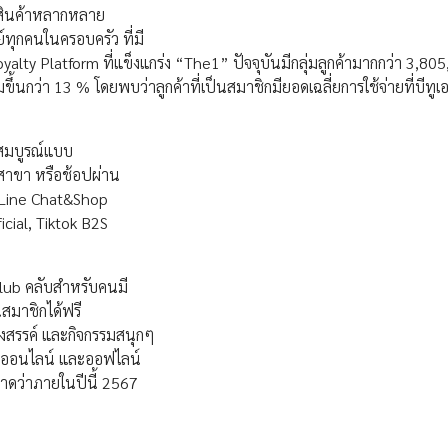
่มีสินค้าหลากหลาย
์ทุกคนในครอบครัว ที่มี
 Loyalty Platform ที่แข็งแกร่ง “The1” ปัจจุบันมีกลุ่มลูกค้ามากกว่า 3,8
ึ้นกว่า 13 % โดยพบว่าลูกค้าที่เป็นสมาชิกมียอดเฉลี่ยการใช้จ่ายที่บีทูเอ
่สมบูรณ์แบบ
 สาขา หรือช้อปผ่าน
 Line Chat&Shop
cial, Tiktok B2S
Club คลับสำหรับคนมี
สมาชิกได้ฟรี
างสรรค์ และกิจกรรมสนุกๆ
ั้งออนไลน์ และออฟไลน์
คาดว่าภายในปีนี้ 2567