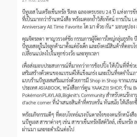
บีทูเอส ในเครือเซ็นทรัล รีเทล ฉลองครบรอบ 24 ปี แห่งการขับเ
ที่เป็นมากกว่าร้านหนังสือ พร้อมตอกย้ำวิสัยทัศน์ การเป็น
Anniversary All Time Favorite โต มา ด้วย กัน” มอบคูปอง ส่
คุณจิตรลดา หาญวรวงศ์ชัย กรรมการผู้จัดการใหญ่กลุ่มธุรกิจ 
บีทูเอสอยู่ในใจลูกค้ามาตั้งแต่ยังเด็ก และยังคงมีสินค้าที่ตอบ
เปลี่ยนแปลงไปในทุกช่วงวัย และทุกเวลา
เพื่อส่งมอบประสบการณ์ที่มากกว่าการช้อปปิ้ง ให้เป็นที่ที่ช่
เสริมสร้างตัวตนของแบรนด์ให้แข็งแกร่ง และเป็นที่จดจำในภา
แบบร้านบีทูเอสเสริมแกร่งด้วยการมี Shop in Shop จากแบรนด
ประเทศ ASIABOOK, หนังสือการ์ตูน YAAKZ!!! SHOP, ร้าน Bo
PokémonPLAYLAB,Bigknit's Community สำหรับคนรักงานถ
d'ache corner ที่นำเสนอสินค้าที่ครบครัน ทันสมัย ให้เลือกซื้
พร้อมกิจกรรมดีๆ ที่ตอบโจทย์แรงบันดาลใจของคนรักหนังสือ รัก
นบีทูเอส สาขาต่างๆ เช่น สาขาเซ็นทรัลอีสต์วิลล์, เซ็นทรัล 
ผ่านมา และจะดำเนินต่อไป