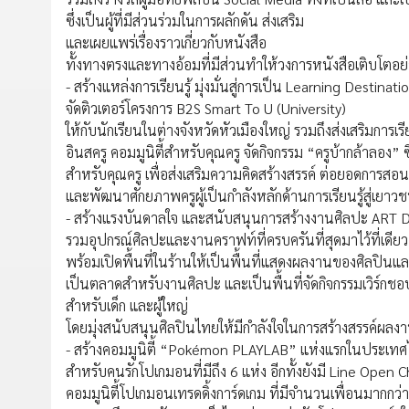
ซึ่งเป็นผู้ที่มีส่วนร่วมในการผลักดัน ส่งเสริม
และเผยแพร่เรื่องราวเกี่ยวกับหนังสือ
ทั้งทางตรงและทางอ้อมที่มีส่วนทำให้วงการหนังสือเติบโตอย
- สร้างแหล่งการเรียนรู้ มุ่งมั่นสู่การเป็น Learning Destina
จัดติวเตอร์โครงการ B2S Smart To U (University)
ให้กับนักเรียนในต่างจังหวัดหัวเมืองใหญ่ รวมถึงส่งเสริมการเรี
อินสครู คอมมูนิตี้สำหรับคุณครู จัดกิจกรรม “ครูบ้ากล้าลอง” ซ
สำหรับคุณครู เพื่อส่งเสริมความคิดสร้างสรรค์ ต่อยอดการสอ
และพัฒนาศักยภาพครูผู้เป็นกำลังหลักด้านการเรียนรู้สู่เยา
- สร้างแรงบันดาลใจ และสนับสนุนการสร้างงานศิลปะ ART Des
รวมอุปกรณ์ศิลปะและงานคราฟท์ที่ครบครันที่สุดมาไว้ที่เดียว
พร้อมเปิดพื้นที่ในร้านให้เป็นพื้นที่แสดงผลงานของศิลปินแ
เป็นตลาดสำหรับงานศิลปะ และเป็นพื้นที่จัดกิจกรรมเวิร์ก
สำหรับเด็ก และผู้ใหญ่
โดยมุ่งสนับสนุนศิลปินไทยให้มีกำลังใจในการสร้างสรรค์ผลงา
- สร้างคอมมูนิตี้ “Pokémon PLAYLAB” แห่งแรกในประเทศไ
สำหรับคนรักโปเกมอนที่มีถึง 6 แห่ง อีกทั้งยังมี Line Open 
คอมมูนิตี้โปเกมอนเทรดดิ้งการ์ดเกม ที่มีจำนวนเพื่อนมากกว