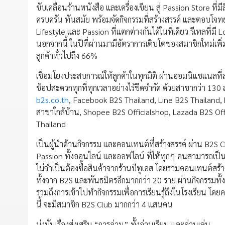
ขับเคลื่อนร้านหนังสือ และเครื่องเขียน สู่ Passion Store ที
ครบครัน ทันสมัย พร้อมจัดกิจกรรมที่สร้างสรรค์ และตอบโจทย
Lifestyle และ Passion ที่แตกต่างกันได้ในที่เดียว รีเทลที่มี
นอกจากนี้ ในปีที่ผ่านมามีอัตราการเติบโตของสมาชิกใหม่เพิ่มข
ลูกค้าทั่วไปถึง 66%
เชื่อมโยงประสบการณ์ให้ลูกค้าในทุกมิติ ผ่านออมนิแชแนลที
ช้อปสะดวกทุกที่ทุกเวลาอย่างไร้ขีดจำกัด ด้วยสาขากว่า 130
b2s.co.th
, Facebook B2S Thailand, Line B2S Thailand,
สาขาใกล้บ้าน, Shopee B2S Officialshop, Lazada B2S Offi
Thailand
เป็นผู้นำด้านกิจกรรม และคอนเทนต์ที่สร้างสรรค์ ผ่าน B2S 
Passion ทั้งออนไลน์ และออฟไลน์ ที่ให้ทุกๆ คนสามารถเป็น
ไม่จำเป็นต้องซื้อสินค้าจากร้านบีทูเอส โดยรวมคอนเทนต์สร้
ทั้งจาก B2S และพันธมิตรอีกมากกว่า 20 ราย ผ่านกิจกรรมท
รวมถึงการเข้าไปทำกิจกรรมเพื่อการเรียนรู้ถึงในโรงเรียน โดย
นี้ จะมีสมาชิก B2S Club มากกว่า 4 แสนคน
มุ่งมั่นเรื่องส่งเสริม “การอ่าน” ทั้งอ่านเรียน และอ่านเล่น