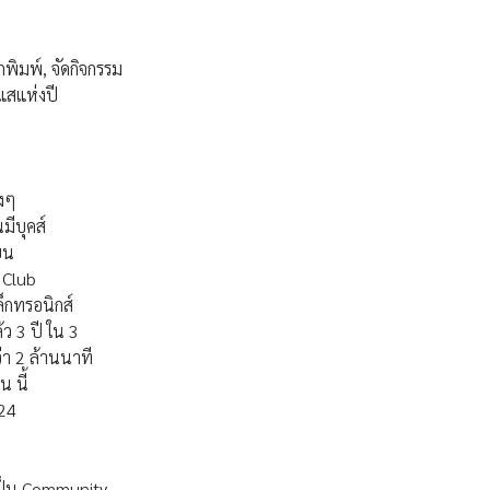
กพิมพ์, จัดกิจกรรม
ะแสแห่งปี
างๆ
มีบุคส์
ยน
 Club
ล็กทรอนิกส์
้ว 3 ปี ใน 3
่า 2 ล้านนาที
น นี้
024
ละเป็น Community