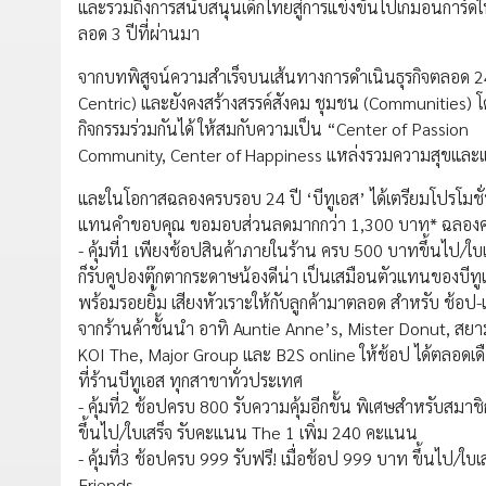
และรวมถึงการสนับสนุนเด็กไทยสู่การแข่งขันโปเกมอนการ์ดใน
ลอด 3 ปีที่ผ่านมา
จากบทพิสูจน์ความสำเร็จบนเส้นทางการดำเนินธุรกิจตลอด 24 ป
Centric) และยังคงสร้างสรรค์สังคม ชุมชน (Communities) โด
กิจกรรมร่วมกันได้ ให้สมกับความเป็น “Center of Passion
Community, Center of Happiness แหล่งรวมความสุขและ
และในโอกาสฉลองครบรอบ 24 ปี ‘บีทูเอส’ ได้เตรียมโปรโมชั่
แทนคำขอบคุณ ขอมอบส่วนลดมากกว่า 1,300 บาท* ฉลองครบร
- คุ้มที่1 เพียงช้อปสินค้าภายในร้าน ครบ 500 บาทขึ้นไป/ใบเ
ก็รับคูปองตุ๊กตากระดาษน้องดีน่า เป็นเสมือนตัวแทนของบีท
พร้อมรอยยิ้ม เสียงหัวเราะให้กับลูกค้ามาตลอด สำหรับ ช้อป-เที
จากร้านค้าชั้นนำ อาทิ Auntie Anne’s, Mister Donut, สยาม
KOI The, Major Group และ B2S online ให้ช้อป ได้ตลอดเด
ที่ร้านบีทูเอส ทุกสาขาทั่วประเทศ
- คุ้มที่2 ช้อปครบ 800 รับความคุ้มอีกขั้น พิเศษสำหรับสมาช
ขึ้นไป/ใบเสร็จ รับคะแนน The 1 เพิ่ม 240 คะแนน
- คุ้มที่3 ช้อปครบ 999 รับฟรี! เมื่อช้อป 999 บาท ขึ้นไป/ใบเส
Friends