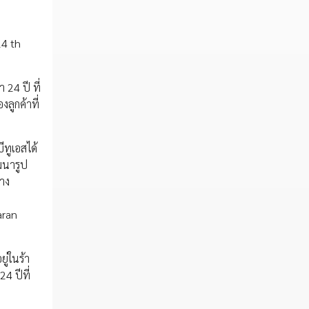
24 th
24 ปี ที่
งลูกค้าที่
ีทูเอสได้
ฒนารูป
่าง
aran
ู่ในร้า
4 ปีที่