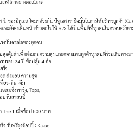
เวทีโลกอย่างต่อเนื่องต
ี ของบีทูเอส โตมาด้วยกัน บีทูเอส เรายึดมั่นในการให้บริการลูกค้า (C
ยจะยังคงเดินหน้าก้าวต่อไปให้ B2S ได้เป็นพื้นที่ที่ทุกคนในครอบครัวส
แรงบันดาลใจของทุกคน​”
นสุดคุ้มค่าเพื่อส่งมอบความสุขและตอบแทนลูกค้าทุกคนที่ร่วมเดินทางมา
อบ 24 ปี ช้อปคุ้ม 4 ต่อ
สร็จ
ูเอส ส่งมอบ ความสุข
่ยว- กิน -ดื่ม
อะเมซิ่งพาร์ค, Tops,
ือนกันยายนนี้
ิก The 1 เมื่อช้อป 800 บาท
ร็จ รับฟรีถุงช้อปปิ้ง Kakao