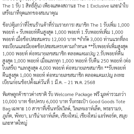
The 1 รับ 1 สิทธิ์ลุ้น) เพียงแสดงสถานะ The 1 Exclusive และนำใบ
เสร็จมาที่จุดแลกของสมนาคุณ
ช้อปคุ้มกว่าที่โซนร้านค้าที่ร่วมรายการ! สมาชิก The 1 รับเพิ่ม 1,000
พอยท์ + รับพอยท์คืนสูงสุด 1,000 พอยท์ 1.รับพอยท์เพิ่ม 1,000
พอยท์ เมื่อช้อปสะสมครบ 12,000 บาท *จำกัด 3,000 ท่านแรกที่ลง
ทะเบียนและมียอดช้อปสะสมครบตามกำหนด **รับพอยท์เพิ่มสูงสุด
1,000 พอยท์ ต่อหมายเลขสมาชิก ตลอดแคมเปญ 2.รับพอยท์คืน
สูงสุด 1,000 พอยท์ เมื่อแลกทุก 1,000 พอยท์ รับคืน 250 พอยท์ (ต่อ
ใบเสร็จ) *แลกสูงสุด 4,000 พอยท์ ต่อหมายเลขสมาชิก **รับพอยท์
คืนสูงสุด 1,000 พอยท์ ต่อหมายเลขสมาชิก ตลอดแคมเปญ ลงทะ
เบียนก่อนช้อปตั้งแต่วันที่ 1 มี.ค. – 21 พ.ค. 2568
พิเศษลูกค้าชาวต่างชาติ รับ Welcome Package ฟรี มูลค่ารวมกว่า
10,000 บาท ช้อปครบ 6,000 บาท รับกระเป๋า Good Goods Tote
Bag เฉพาะ 10 สาขาที่เซ็นทรัลเวิลด์, วิลเลจเอาท์เล็ต, พระราม9,
ภูเก็ต, พัทยา, มารีน่าเอาท์เล็ต, เชียงใหม่, เชียงใหม่ แอร์พอร์ต, สมุย
และหาดใหญ่