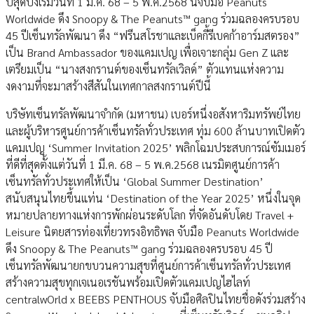
ปสุดปังเริ่มวันที่ 1 มี.ค. 68 – 5 พ.ค.2568 นี้จับมือ Peanuts
Worldwide ดึง Snoopy & The Peanuts™ gang ร่วมฉลองครบรอบ
45 ปีเซ็นทรัลพัฒนา ดึง “ฟรีนสโรชาและเบ็คกี้รีเบคก้าอาร์มสตรอง”
เป็น Brand Ambassador ของแคมเปญ เพื่อเจาะกลุ่ม Gen Z และ
เตรียมเป็น “นางสงกรานต์ของเซ็นทรัลเวิลด์” ตัวแทนแห่งความ
งดงามที่จะมาสร้างสีสันในเทศกาลสงกรานต์ปีนี้
บริษัทเซ็นทรัลพัฒนาจำกัด (มหาชน) เบอร์หนึ่งอสังหาริมทรัพย์ไทย
และผู้บริหารศูนย์การค้าเซ็นทรัลทั่วประเทศ ทุ่ม 600 ล้านบาทเปิดตัว
แคมเปญ ‘Summer Invitation 2025’ พลิกโฉมประสบการณ์ซัมเมอร์
ที่ดีที่สุดตั้งแต่วันที่ 1 มี.ค. 68 – 5 พ.ค.2568 เนรมิตศูนย์การค้า
เซ็นทรัลทั่วประเทศให้เป็น ‘Global Summer Destination’
สนับสนุนไทยขึ้นแท่น ‘Destination of the Year 2025’ หนึ่งในจุด
หมายปลายทางแห่งการพักผ่อนระดับโลก ที่จัดอันดับโดย Travel +
Leisure นิตยสารท่องเที่ยวทรงอิทธิพล จับมือ Peanuts Worldwide
ดึง Snoopy & The Peanuts™ gang ร่วมฉลองครบรอบ 45 ปี
เซ็นทรัลพัฒนายกขบวนความสุขที่ศูนย์การค้าเซ็นทรัลทั่วประเทศ
สร้างความสุขทุกเจเนอเรชันพร้อมเปิดตัวแคมเปญไฮไลท์
centralwOrld x BEEBS PENTHOUS จับมือศิลปินไทยชื่อดังร่วมสร้าง