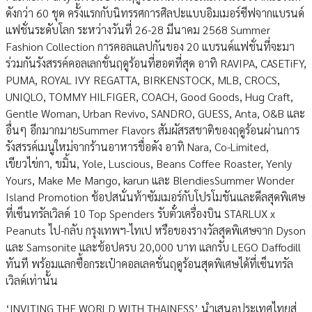
ดังกว่า 60 ชุด ครั้งแรกกับนิทรรศการศิลปะแบบอิมเมอร์ซีฟจากแบรนด์
แฟชั่นระดับโลก ระหว่างวันที่ 26-28 มีนาคม 2568 Summer
Fashion Collection การคอลแลปกันของ 20 แบรนด์แฟชั่นที่จะมา
ร่วมกันรังสรรค์คอลเลกชั่นฤดูร้อนที่ฮอตที่สุด อาทิ RAVIPA, CASETiFY,
PUMA, ROYAL IVY REGATTA, BIRKENSTOCK, MLB, CROCS,
UNIQLO, TOMMY HILFIGER, COACH, Good Goods, Hug Craft,
Gentle Woman, Urban Revivo, SANDRO, GUESS, Anta, O&B และ
อื่นๆ อีกมากมายSummer Flavors สัมผัสรสชาติของฤดูร้อนผ่านการ
รังสรรค์เมนูใหม่จากร้านอาหารชื่อดัง อาทิ Nara, Co-Limited,
เขียวไข่กา, ขมิ้น, Yole, Luscious, Beans Coffee Roaster, Yenly
Yours, Make Me Mango, karun และ BlendiesSummer Wonder
Island Promotion ช้อปสนั่นท้าซัมเมอร์กับโปรโมชันและดีลสุดพิเศษ
ที่เซ็นทรัลเวิลด์ 10 Top Spenders รับตั๋วเครื่องบิน STARLUX x
Peanuts ไป-กลับ กรุงเทพฯ-ไทเป หรือของรางวัลสุดพิเศษจาก Dyson
และ Samsonite และช้อปครบ 20,000 บาท แลกรับ LEGO Daffodill
ทันที พร้อมแลกซื้อกระเป๋าคอลเลคชั่นฤดูร้อนสุดพิเศษได้ที่เซ็นทรัล
เวิลด์เท่านั้น
‘INVITING THE WORLD WITH THAINESS’ นำเสนอประเทศไทยสู่