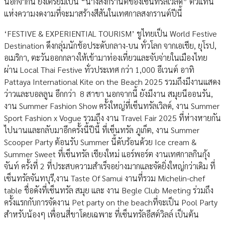
นอกจากนี้ ยังเตรียมเป็น “นางสงกรานต์ของเซ็นทรัลเวิลด์” ตัวแทน
แห่งความงดงามที่จะมาสร้างสีสันในเทศกาลสงกรานต์ปีนี้
‘FESTIVE & EXPERIENTIAL TOURISM’ ชูไทยเป็น World Festive
Destination ดึงกลุ่มนักช้อประดับกลาง-บน ทั่วโลก จากเอเชีย, ยุโรป,
อเมริกา, ตะวันออกกลางให้เข้ามาท่องเที่ยวและจับจ่ายในเมืองไทย
ผ่าน Local Thai Festive ทั่วประเทศ กว่า 1,000 อีเวนต์ อาทิ
Pattaya International Kite on the Beach 2025 รวมถึงมีงานแสดง
ว่าวและบอลลูน อีกกว่า 8 สาขา นอกจากนี้ ยังมีงาน สมุยนีออนรัน,
งาน Summer Fashion Show ครั้งใหญ่ที่เซ็นทรัลเวิลด์, งาน Summer
Sport Fashion x Vogue รวมถึง งาน Travel Fair 2025 ที่ห่างหายกัน
ไปนานและกลับมาอีกครั้งนี้ปีนี้ ที่เซ็นทรัล ภูเก็ต, งาน Summer
Scooper Party ต้อนรับ Summer นี้ดับร้อนด้วย Ice cream &
Summer Sweet ที่เซ็นทรัล เชียงใหม่ แอร์พอร์ต งานเทศกาลกินกุ้ง
จันท์ ครั้งที่ 2 ที่ประสบความสำเร็จอย่างมากและจัดยิ่งใหญ่กว่าเดิม ที่
เซ็นทรัลจันทบุรี,งาน Taste Of Samui งานที่รวม Michelin-chef
table ชื่อดังที่เซ็นทรัล สมุย และ งาน Begle Club Meeting ร่วมถึง
ครั้งแรกกับการจัดงาน Pet party on the beachที่จะเป็น Pool Party
สำหรับน้องๆ เพื่อนสี่ขาโดยเฉพาะ ที่เซ็นทรัลอีสต์วิลล์ เป็นต้น