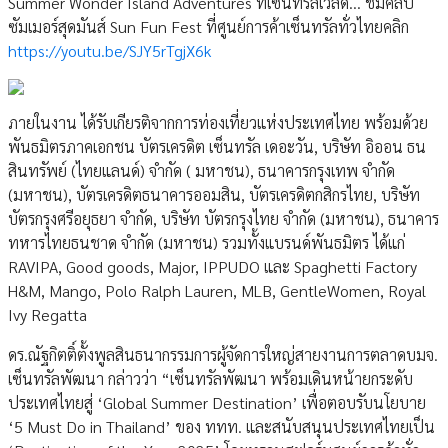
Summer Wonder Island Adventures ที่เซ็นทรัลเวิลด์... ชมคลิป
ซัมเมอร์สุดมันส์ Sun Fun Fest ที่ศูนย์การค้าเซ็นทรัลทั่วไทยคลิก
https://youtu.be/SJY5rTgjX6k
ภายในงาน ได้รับเกียรติจากการท่องเที่ยวแห่งประเทศไทย พร้อมด้วย
พันธมิตรภาคเอกชน บัตรเครดิต เซ็นทรัล เดอะวัน, บริษัท อิออน ธน
สินทรัพย์ (ไทยแลนด์) จำกัด ( มหาชน), ธนาคารกรุงเทพ จำกัด
(มหาชน), บัตรเครดิตธนาคารออมสิน, บัตรเครดิตกสิกรไทย, บริษัท
บัตรกรุงศรีอยุธยา จำกัด, บริษัท บัตรกรุงไทย จำกัด (มหาชน), ธนาคาร
ทหารไทยธนชาด จำกัด (มหาชน) รวมทั้งแบรนด์พันธมิตร ได้แก่
RAVIPA, Good goods, Major, IPPUDO และ Spaghetti Factory
H&M, Mango, Polo Ralph Lauren, MLB, GentleWomen, Royal
Ivy Regatta
ดร.ณัฐกิตติ์ตั้งพูลสินธนากรรมการผู้จัดการใหญ่สายงานการตลาดบมจ.
เซ็นทรัลพัฒนา กล่าวว่า “เซ็นทรัลพัฒนา พร้อมเดินหน้ายกระดับ
ประเทศไทยสู่ ‘Global Summer Destination’ เพื่อตอบรับนโยบาย
‘5 Must Do in Thailand’ ของ ททท. และสนับสนุนประเทศไทยเป็น