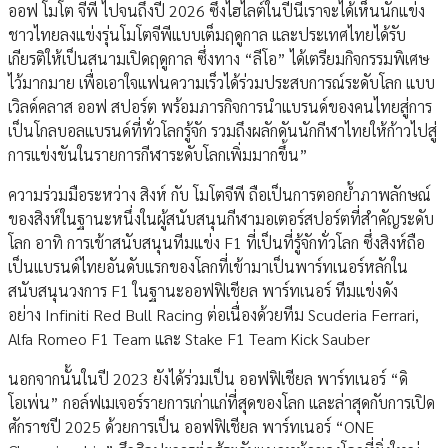
ออฟ โมโต จีพี ไปจนถึงปี 2026 ซึ่งไฮไลต์ในปีนี้เราจะได้เห็นนักแข่ง
ชาวไทยลงแข่งรุ่นโมโตจีพีแบบเต็มฤดูกาล และประเทศไทยได้รับ
เกียรติให้เป็นสนามเปิดฤดูกาล ซึ่งทาง “ลีโอ” ได้เตรียมกิจกรรมพิเศษ
ไว้มากมาย เพื่อเอาใจแฟนความเร็วได้ร่วมประสบการณ์ระดับโลก แบบ
เวิลด์คลาส ออฟ สปอร์ต พร้อมภารกิจการนำแบรนด์ของคนไทยสู่การ
เป็นโกลบอลแบรนด์ที่ทั่วโลกรู้จัก รวมถึงผลักดันนักกีฬาไทยให้ก้าวไปสู่
การแข่งขันในรายการกีฬาระดับโลกเพิ่มมากขึ้น”
ความร่วมมือระหว่าง สิงห์ กับ โมโตจีพี ถือเป็นการตอกย้ำภาพลักษณ์
ของสิงห์ในฐานะหนึ่งในผู้สนับสนุนกีฬามอเตอร์สปอร์ตที่สำคัญระดับ
โลก อาทิ การเข้าสนับสนุนทีมแข่ง F1 ที่เป็นที่รู้จักทั่วโลก ซึ่งสิงห์ถือ
เป็นแบรนด์ไทยอันดับแรกของโลกที่เข้ามาเป็นพาร์ทเนอร์หลักใน
สนับสนุนวงการ F1 ในฐานะออฟฟิเชียล พาร์ทเนอร์ ทีมแข่งดัง
อย่าง Infiniti Red Bull Racing ต่อเนื่องด้วยทีม Scuderia Ferrari,
Alfa Romeo F1 Team และ Stake F1 Team Kick Sauber
นอกจากนั้นในปี 2023 ยังได้ร่วมเป็น ออฟฟิเชียล พาร์ทเนอร์ “ดิ
โอเพ่น” กอล์ฟเมเจอร์รายการเก่าแก่ที่สุดของโลก และล่าสุดกับการเปิด
ศักราชปี 2025 ด้วยการเป็น ออฟฟิเชียล พาร์ทเนอร์ “ONE