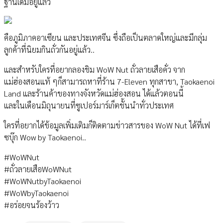
ฐานเดิมอยู่แล้ว
คือภูมิภาคอาเซียน และประเทศจีน ซึ่งถือเป็นตลาดใหญ่และมีกลุ่ม
ลูกค้าที่นิยมกินถั่วกันอยู่แล้ว..
และสำหรับใครที่อยากลองชิม WoW Nut ถั่วลายเสือคั่ว จาก
แม่ฮ่องสอนแท้ ๆก็สามารถหาที่ร้าน 7-Eleven ทุกสาขา, Taokaenoi
Land และร้านค้าของทางจังหวัดแม่ฮ่องสอน ได้แล้วตอนนี้
และในเดือนมิถุนายนที่ซูเปอร์มาร์เก็ตชั้นนำทั่วประเทศ
ใครที่อยากได้ข้อมูลเพิ่มเติมก็ติดตามข่าวสารของ WoW Nut ได้ที่เฟ
ซบุ๊ก Wow by Taokaenoi..
#WoWNut
#ถั่วลายเสือWoWNut
#WoWNutbyTaokaenoi
#WoWbyTaokaenoi
#อร่อยจนร้องว้าว