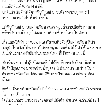
โดยความแตกต่างของตราสัญลักษณ์ GI ทั่วไป กับตราสัญลักษณ์ GI
บนผลิตภัณฑ์ WoW Nut ก็คือ
ปกติแล้ว สินค้าที่ได้ตราสัญลักษณ์ GI จะต้องเพาะปลูกและมี
กระบวนการผลิตในพื้นที่เท่านั้น
แต่สัญลักษณ์ GI บนผลิตภัณฑ์ WoW Nut ถั่วลายเสือคั่ว ทางกรม
ทรัพย์สินทางปัญญาได้ออกแบบพิเศษขึ้นมาใหม่เป็นพิเศษ
เพื่อแสดงให้เห็นว่า WoW Nut ถั่วลายเสือคั่ว เป็นผลิตภัณฑ์ ที่นำ
วัตถุดิบไปผลิตยังโรงงานที่ได้มาตรฐานนอกพื้นที่ได้ ทำให้ WoW Nut
เป็นเจ้าแรกและเจ้าเดียวในประเทศไทย ที่ใช้ตรา GI แบบนี้
เมื่อเห็นตรา GI นี้ ผู้บริโภคจะมั่นใจได้ว่า ถั่วลายเสือคั่วทุกเม็ดเป็น
สินค้ามีคุณภาพ มาจากบ้านน้ำบ่อสะเป่ อำเภอปางมะผ้า 1 ใน 4
อำเภอของจังหวัดแม่ฮ่องสอนที่ขึ้นทะเบียนของ GI อย่างถูกต้อง
นั่นเอง
สุดท้ายนี้ทางเถ้าแก่น้อยตั้งเป้าไว้ว่า WoW Nut จะทำรายได้ประมาณ
70 - 100 ล้านบาท
โดยในอนาคตมีแผนจะขยายตลาดไปยังต่างประเทศ ที่เถ้าแก่น้อยมี