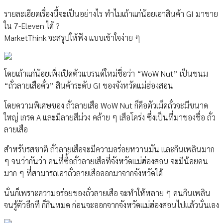
รายละเอียดเรื่องนี้จะเป็นอย่างไร ทำไมเถ้าแก่น้อยเอาสินค้า GI มาขาย
ใน 7-Eleven ได้ ?
MarketThink จะสรุปให้ฟัง แบบเข้าใจง่าย ๆ
โดยเถ้าแก่น้อยเพิ่งเปิดตัวแบรนด์ใหม่ชื่อว่า “WoW Nut” เป็นขนม
“ถั่วลายเสือคั่ว” สินค้าระดับ GI ของจังหวัดแม่ฮ่องสอน
โดยความพิเศษของ ถั่วลายเสือ WoW Nut ก็คือตัวเม็ดถั่วจะมีขนาด
ใหญ่ เกรด A และมีลายสีม่วง คล้าย ๆ เสือโคร่ง ซึ่งเป็นที่มาของชื่อ ถั่ว
ลายเสือ
สำหรับรสชาติ ถั่วลายเสือจะมีความอร่อยหวานมัน และกินเพลินมาก
ๆ จนว่ากันว่า คนที่ซื้อถั่วลายเสือที่จังหวัดแม่ฮ่องสอน จะมีน้อยคน
มาก ๆ ที่สามารถเอาถั่วลายเสือออกมาจากจังหวัดได้
นั่นก็เพราะความอร่อยของถั่วลายเสือ จะทำให้หลาย ๆ คนกินเพลิน
จนรู้ตัวอีกที ก็กินหมด ก่อนจะออกจากจังหวัดแม่ฮ่องสอนไปแล้วนั่นเอง