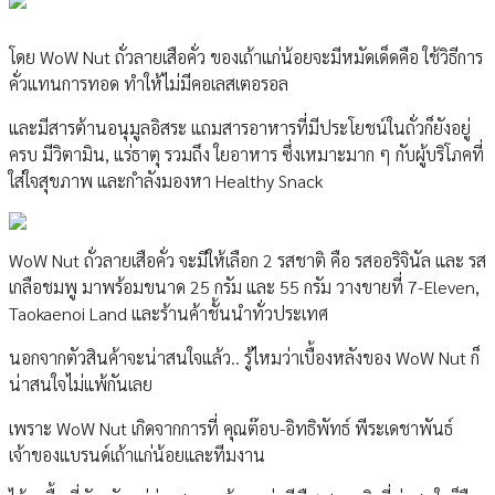
โดย WoW Nut ถั่วลายเสือคั่ว ของเถ้าแก่น้อยจะมีหมัดเด็ดคือ ใช้วิธีการ
คั่วแทนการทอด ทำให้ไม่มีคอเลสเตอรอล
และมีสารต้านอนุมูลอิสระ แถมสารอาหารที่มีประโยชน์ในถั่วก็ยังอยู่
ครบ มีวิตามิน, แร่ธาตุ รวมถึง ใยอาหาร ซึ่งเหมาะมาก ๆ กับผู้บริโภคที่
ใส่ใจสุขภาพ และกำลังมองหา Healthy Snack
WoW Nut ถั่วลายเสือคั่ว จะมีให้เลือก 2 รสชาติ คือ รสออริจินัล และ รส
เกลือชมพู มาพร้อมขนาด 25 กรัม และ 55 กรัม วางขายที่ 7-Eleven,
Taokaenoi Land และร้านค้าชั้นนำทั่วประเทศ
นอกจากตัวสินค้าจะน่าสนใจแล้ว.. รู้ไหมว่าเบื้องหลังของ WoW Nut ก็
น่าสนใจไม่แพ้กันเลย
เพราะ WoW Nut เกิดจากการที่ คุณต๊อบ-อิทธิพัทธ์ พีระเดชาพันธ์
เจ้าของแบรนด์เถ้าแก่น้อยและทีมงาน