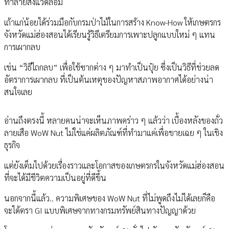
ทำลายสิ่งแวดล้อม
เถ้าแก่น้อยได้ร่วมมือกับกรมป่าไม้ในการสร้าง Know-How ให้เกษตรกร
จังหวัดแม่ฮ่องสอนได้เรียนรู้วิธีเตรียมการเพาะปลูกแบบใหม่ ๆ แทน
การเผากลบ
เช่น “วิธีไถกลบ” เพื่อใช้ซากต่าง ๆ มาทำเป็นปุ๋ย ซึ่งเป็นวิธีที่ช่วยลด
อัตราการเผากลบ ที่เป็นต้นเหตุของปัญหาสภาพอากาศได้อย่างน่า
สนใจเลย
อ่านถึงตรงนี้ หลายคนน่าจะเห็นภาพคร่าว ๆ แล้วว่า เบื้องหลังของถั่ว
ลายเสือ WoW Nut ไม่ใช่แค่ผลิตภัณฑ์ที่ทำมาแค่เพื่อขายเฉย ๆ ในเชิง
ธุรกิจ
แต่ยังเต็มไปด้วยเรื่องราวและโอกาสของเกษตรกรในจังหวัดแม่ฮ่องสอน
ที่จะได้มีชีวิตความเป็นอยู่ที่ดีขึ้น
นอกจากนี้แล้ว.. ความพิเศษของ WoW Nut ที่ไม่พูดถึงไม่ได้เลยก็คือ
จะได้ตรา GI แบบพิเศษจากทางกรมทรัพย์สินทางปัญญาด้วย