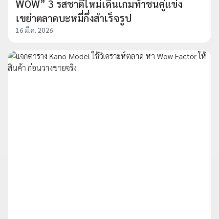
WOW” 3 รสชาติใหม่เดินเกมท้าชนคู่แข่ง
เขย่าตลาดบะหมี่กึ่งสำเร็จรูป
16 มี.ค. 2026