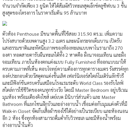
จำนวนจำกัดเพียง 3 ยูนิต ให้ได้สัมผัสวิวทะเลสุดเอ็กซ์คลูซีฟบน 3 ชั้น
สูงสุดของโครงการ ในราคาเริ่มต้น 95 ล้านบาท
ตัวห้อง Penthouse มีขนาดพื้นที่ใช้สอย 315.90 ตร.ม. เพิ่มความ
โปร่งสบายด้วยเพดานสูง 3.2 เมตร และผนังกระจกเต็มบาน เปิดรับ
แสงธรรมชาติและทัศนียภาพของท้องทะเลแบบพาโนรามาถึง 270
องศา ทอดสายตารับผืนทะเลได้ทั้ง 2 หาดคือ ฝั่งนาจอมเทียน และฝั่ง
จอมเทียน ภายในห้องตกแต่งแบบ Fully Furnished ที่ออกแบบมาให้
ครบตามภาพที่เห็น ตอบโจทย์ความต้องการทุกตารางเมตร รังสรรค์ทุก
องค์ประกอบด้วยวัสดุตกแต่งชั้นเลิศ เฟอร์นิเจอร์สไตล์โมเดิร์นลักชัวรี
และมีฟังก์ชันครบครันเสมือนโรงแรมระดับ World Class รองรับไลฟ์
สไตล์การใช้ชีวิตของคนทุกช่วงวัย โดยมี Master Bedroom อยู่บริเวณ
มุมห้อง พร้อมเตียงคิงไซส์ เดย์เบด มินิบาร์ส่วนตัว และ Master
Bathroom ที่แยกโซนฝักบัวและอ่างอาบน้ำ เชื่อมต่อกับมุมแต่งตัวที่มี
Walk-in Closet จัดเก็บเสื้อผ้าของใช้ได้อย่างเป็นระเบียบ และห้องนอน
อีก 2 ห้อง ซึ่งทุกห้องสามารถดื่มด่ำกับวิวทะเล และมีห้องน้ำพร้อม
อ่างอาบน้ำในตัว