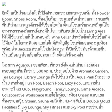
อีกด้านเป็นโซนแต่งตัวที่มีสิ่งอำนวยความสะดวกครบครัน ทั้ง Powder
Room, Shoes Room, ห้องเก็บสัมภาระ และห้องน้ำส่วนกลาง ขณะที่
พื้นที่ส่วนกลางถูกจัดวางให้เชื่อมโยงกัน ตั้งแต่โซนครัวแพนทรี ชุดโต๊ะ
อาหารยาวรองรับการสังสรรค์ในโอกาสพิเศษ ถัดไปเป็น Living Area
ให้ได้ใช้เวลาร่วมกันในครอบครัว Wine Cellar สำหรับจัดเก็บไวน์ชั้นเลิศ
ไว้ดื่มด่ำในโอกาสพิเศษ และไฮไลต์สำคัญคือ โซนพักผ่อนตรงมุมห้อง
พร้อมอ่าง Jacuzzi ส่วนตัวใกล้ผนังกระจกที่เปิดรับวิวท้องฟ้าและผืน
น้ำ เสมือนถูกโอบล้อมด้วยทะเลกว้างตั้งแต่เช้าจรดค่ำ
โครงการ Aquarous จอมเทียน พัทยา ยังโดดเด่นด้วย Facilities
ครอบคลุมพื้นที่กว่า 5,500 ตร.ม. ประกอบไปด้วย Aromatic Garden,
Tea Lounge, Library Lounge ถัดไปชั้น 3 เป็น Aqua Park มีสระว่าย
น้ำ 3 สระใหญ่ Fun Pool, Beach Pool, Lazy Pool และภายใน
อาคารมี Kid Club, Playground, Family Lounge, Game Arcade,
Collaborative Workspace และไฮไลท์อย่างห้อง Onsen แบบแยก
ห้องชายหญิง, Steam, Sauna จนถึงชั้น 43-44 ที่เป็น Double Cloud
Facilities มี Sky Lounge, Sky Fitness และ Sky Pool สระว่ายน้ำ