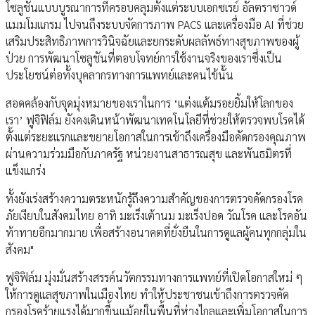
โซลูชันแบบบูรณาการที่ครอบคลุมตั้งแต่ระบบเอกซเรย์ อัลตราซาวด์
แมมโมแกรม ไปจนถึงระบบจัดการภาพ PACS และเครื่องมือ AI ที่ช่วย
เสริมประสิทธิภาพการวินิจฉัยและยกระดับผลลัพธ์ทางสุขภาพของผู้
ป่วย การพัฒนาโซลูชันที่ตอบโจทย์การใช้งานจริงของเราซึ่งเป็น
ประโยชน์ต่อทั้งบุคลากรทางการแพทย์และคนไข้นั้น
สอดคล้องกับจุดมุ่งหมายของเราในการ ‘แต่งแต้มรอยยิ้มให้โลกของ
เรา’ ฟูจิฟิล์ม ยังคงเดินหน้าพัฒนาเทคโนโลยีที่ช่วยให้ตรวจพบโรคได้
ตั้งแต่ระยะแรกและขยายโอกาสในการเข้าถึงเครื่องมือคัดกรองคุณภาพ
ผ่านความร่วมมือกับภาครัฐ หน่วยงานสาธารณสุข และพันธมิตรที่
แข็งแกร่ง
ทั้งยังเร่งสร้างความตระหนักรู้ถึงความสำคัญของการตรวจคัดกรองโรค
ภัยเงียบในสังคมไทย อาทิ มะเร็งเต้านม มะเร็งปอด วัณโรค และโรคอัน
ท้าทายอีกมากมาย เพื่อสร้างอนาคตที่ยั่งยืนในการดูแลผู้คนทุกกลุ่มใน
สังคม"
ฟูจิฟิล์ม มุ่งมั่นสร้างสรรค์นวัตกรรมทางการแพทย์ที่เปิดโอกาสใหม่ ๆ
ให้การดูแลสุขภาพในเมืองไทย ทำให้ประชาชนเข้าถึงการตรวจคัด
กรองโรคร้ายแรงได้มากขึ้นแม้อยู่ในพื้นที่ห่างไกลและเพิ่มโอกาสในการ