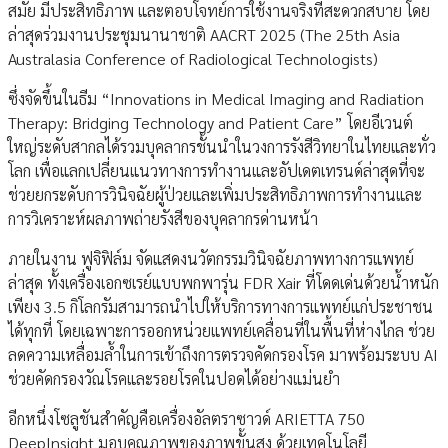
สมัย มีประสิทธิภาพ และตอบโจทย์การใช้งานจริงที่สะดวกสบาย โดย
ล่าสุดร่วมงานประชุมนานาชาติ AACRT 2025 (The 25th Asia
Australasia Conference of Radiological Technologists)
ซึ่งจัดขึ้นในธีม “Innovations in Medical Imaging and Radiation
Therapy: Bridging Technology and Patient Care” โดยอีเวนต์
ใหญ่ระดับสากลได้รวมบุคลากรชั้นนำในวงการรังสีวิทยาในไทยและทั่ว
โลก เพื่อแลกเปลี่ยนแนวทางการทำงานและอัปเดตเทรนด์ล่าสุดที่จะ
ช่วยยกระดับการวินิจฉัยผู้ป่วยและเพิ่มประสิทธิภาพการทำงานและ
การวิเคราะห์ผลภาพถ่ายรังสีของบุคลากรด่านหน้า
ภายในงาน ฟูจิฟิล์ม จัดแสดงนวัตกรรมวินิจฉัยภาพทางการแพทย์
ล่าสุด ทั้งเครื่องเอกซเรย์แบบพกพารุ่น FDR Xair ที่โดดเด่นด้วยน้ำหนัก
เพียง 3.5 กิโลกรัมสามารถนำไปให้บริการทางการแพทย์แก่ประชาชน
ได้ทุกที่ โดยเฉพาะการออกหน่วยแพทย์เคลื่อนที่ในพื้นที่ห่างไกล ช่วย
ลดความเหลื่อมล้ำในการเข้าถึงการตรวจคัดกรองโรค มาพร้อมระบบ AI
ช่วยคัดกรองวัณโรคและรอยโรคในปอดได้อย่างแม่นยำ
อีกหนึ่งโซลูชันสำคัญคือเครื่องอัลตราซาวด์ ARIETTA 750
DeepInsight มอบคุณภาพของภาพขั้นสูง ด้วยเทคโนโลยี