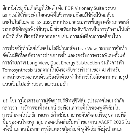
อีกหนึ่งโซลูชันสำคัญที่เปิดตัว คือ FDR Visionary Suite ระบบ
เอกซเรย์ดิจิทัลระดับไฮเอนด์ที่ให้ภาพคมชัดแม้ใช้รังสีน้อยด้วย
เทคโนโลยีเฉพาะ ISS และระบบประมวลผลภาพขั้นสูง เครื่องเอกซเรย์
ระบบดิจิทัลฟูลฟังก์ชันรุ่นนี้ ช่วยเพิ่มประสิทธิภาพในการทำงานให้เจ้า
หน้าที่ ด้วยฟีเจอร์ที่หลากหลาย เช่น การแจ้งเตือนการเคลื่อนไหว
การช่วยจัดท่าโดยใช้เทคโนโลยีผ่านกล้อง Live View, ระบบการจัดท่า
อัตโนมัติที่ลดอัตราการถ่ายภาพซ้ำ และรองรับการตรวจพิเศษตั้งแต่
การถ่ายภาพ Long View, Dual Energy Subtraction จนถึงการทำ
Tomosynthesis นอกจากนั้นยังรองรับการทำงานของ AI สำหรับ
ภาพถ่ายทรวงอกบนตัวเครื่องอีกด้วย ทำให้การวินิจฉัยหลากหลายรูป
แบบเป็นไปอย่างสะดวกและแม่นยำ
มร. โซมารูโอะกรรมการผู้จัดการบริษัทฟูจิฟิล์ม (ประเทศไทย) จำกัด
กล่าวว่า “นวัตกรรมทั้งหมดนี้ สะท้อนความตั้งใจของฟูจิฟิล์ม ใน
การนำเทคโนโลยีการแพทย์ล้ำสมัยมายกระดับสังคมเพื่อสุขภาวะที่ดี
ขึ้นของคนไทยทุกกลุ่ม สอดคล้องกับธีมหลักของงาน AACRT 2025 ใน
ครั้งนี้ นอกเหนือจากการจัดแสดงผลิตภัณฑ์ ฟูจิฟิล์ม ยังมุ่งนำเสนอ