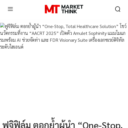
ฟูจิฟิล์ม ตอกย้ำผู้นำ “One-Stop,