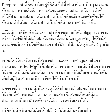
DeepInsight ที่พัฒนาโดยฟูจิฟิล์ม ซึ่งใช้ AI มาช่วยปรับปรุงความคม
ชัดของภาพประสิทธิภาพการสแกนและความสามารถในการทำซ้ำ
ทำให้สามารถแสดงภาพโครงสร้างเนื้อเยื่อที่ละเอียดและซับซ้อนได้
ชัดเจน ทำให้ได้ภาพโครงสร้างเนื้อเยื่อที่เป็นธรรมชาติมากขึ้น
แม้ในผู้ป่วยที่มีค่าดัชนีมวลกายสูง ที่อาจถูกบดบังด้วยสัญญาณรบกวน
หรือการโฟกัสที่ไม่สม่ำเสมอในขณะที่สแกน โดยผู้เข้าชมบูธได้สัมผัส
ความอัจฉริยะอย่างใกล้ชิดผ่านการสาธิตการใช้งานโซลูชันทั้ง 2 รุ่นเรือ
ธง
พร้อมโชว์ฟีเจอร์ใช้งานที่สะดวกสบายและความชาญฉลาดในการ
ประมวลภาพ โดยโซลูชันทั้งสองช่วยยกระดับความแม่นยำในการตรวจ
วินิจฉัย พร้อมเพิ่มโอกาสในการพบความผิดปกติได้ตั้งแต่ระยะเริ่มต้น
เพื่อให้ผู้ป่วยสามารถรับการรักษาได้อย่างทันท่วงที
นอกจากนี้ จากความมุ่งมั่นของฟูจิฟิล์มในการนำเสนอนวัตกรรมการ
วินิจฉัยที่ช่วยยกระดับวงการสาธารณสุข เพื่อส่งต่อสังคมที่ผู้คน
สามารถเข้าถึงการตรวจคัดกรองได้อย่างรวดเร็วและทั่วถึง
บริษัทยังเปิดตัวเทคโนโลยีล้ำสมัย 2 รุ่นใหม่เป็นครั้งแรกใน