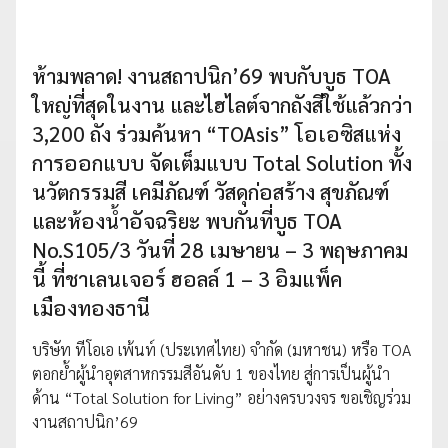
ห้ามพลาด! งานสถาปนิก’69 พบกับบูธ TOA
ใหญ่ที่สุดในงาน และไฮไลต์จากถังสีใช้แล้วกว่า
3,200 ถัง ร่วมค้นหา “TOAsis” โอเอซิสแห่ง
การออกแบบ จัดเต็มแบบ Total Solution ทั้ง
นวัตกรรมสี เคมีภัณฑ์ วัสดุก่อสร้าง สุขภัณฑ์
และห้องน้ำอัจฉริยะ พบกันที่บูธ TOA
No.S105/3 วันที่ 28 เมษายน – 3 พฤษภาคม
นี้ ที่ชาเลนเจอร์ ฮอลล์ 1 – 3 อิมแพ็ค
เมืองทองธานี
บริษัท ทีโอเอ เพ้นท์ (ประเทศไทย) จำกัด (มหาชน) หรือ TOA
ตอกย้ำผู้นำอุตสาหกรรมสีอันดับ 1 ของไทย สู่การเป็นผู้นำ
ด้าน “Total Solution for Living” อย่างครบวงจร ขอเชิญร่วม
งานสถาปนิก’69