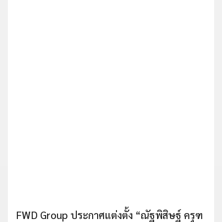
FWD Group ประกาศแต่งตั้ง “ณัฐพิสิษฐ์ ครุฑ