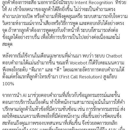
ลูกค้าต้องการจะสื่อ นอกจากนี้ยังมีระบบ Intent Recognition ที่ช่วย
ให้ AI เข้าใจเจตนาของลูกค้าได้ลึกยิ่งขึ้น ไม่ว่าจะเป็นคำถามตรง
คำถามปลายเปิด หรือคำถามที่ฟังดูคลุมเครือ ระบบสามารถจับใจความ
วิเคราะห์อารมณ์จากน้ำเสียงหรือวิธีการพูด และตอบกลับได้อย่างตรง
จุด ถ้าหากลูกค้าต้องการพูดคุยกับเจ้าหน้าที่ ระบบก็สามารถส่งต่อ
ข้อมูลได้อย่างราบรื่น เพื่อให้การบริการเป็นไปอย่างต่อเนื่องและไม่
สะดุด
หลังจากเริ่มใช้งานในเดือนเมษายนที่ผ่านมา พบว่า ระบบ Chatbot
ตอบคำถามได้แม่นยำมากขึ้น ขณะที่ Voicebot ก็ได้รับคะแนนความ
พึงพอใจระดับ “ดีมาก” และ “ดี” โดยเฉพาะอัตราการตอบคำถามได้
ตั้งแต่ครั้งแรกที่ลูกค้าโทรเข้ามา (First Call Resolution) สูงเกือบ
100%
จากการนำ AI มาช่วยตอบคำถามที่เกี่ยวกับข้อมูลกรมธรรม์และขั้น
ตอนการบริการในเบื้องต้น ทำให้พนักงานสามารถมุ่งเน้นในการให้คำ
ปรึกษาแก่ลูกค้าในหัวข้อที่มีความซับซ้อน เช่น การรักษากรมธรรม์ ส่ง
ผลให้คะแนนความพึงพอใจที่มีต่อพนักงาน เพิ่มขึ้นอย่างชัดเจนซึ่ง
สะท้อนถึงคุณภาพของบทสนทนาที่เพิ่มขึ้น จึงช่วยลดการยกเลิก
กรมธรรม์ลงถึง 60% และเพิ่มอัตราการรักษากรมธรรม์ได้ถึง 41% เมื่อ