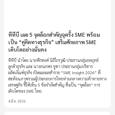
ทีทีบี เผย 5 จุดล็อกสำคัญฉุดรั้ง SME พร้อม
เป็น “คู่คิดทางธุรกิจ” เสริมศักยภาพ SME
เติบโตอย่างมั่นคง
ทีทีบี นำโดย นายพีรพงศ์ นิธิไกรวุฒิ ประธานกลุ่มกลยุทธ์
ลูกค้าธุรกิจ และ นางกนกพร จูฑา ประธานกลุ่มบริหาร
ผลิตภัณฑ์ธุรกิจ เปิดเผยผลสำรวจ “SME Insight 2026” ที่
สะท้อนภาพรวมผู้ประกอบการไทยท่ามกลางความท้าทายทาง
เศรษฐกิจ ชี้ให้เห็น 5 ข้อจำกัดสำคัญ ซึ่งเป็น “จุดล็อก” การ
เติบโตของ SME ไทย
4 มิ.ย. 2026