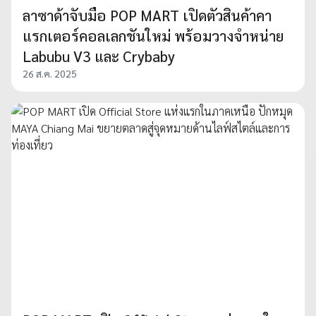
ลาซาด้าจับมือ POP MART เปิดตัวสินค้าคา
แรกเตอร์คอลเลกชันใหม่ พร้อมวางจำหน่าย
Labubu V3 และ Crybaby
26 ส.ค. 2025