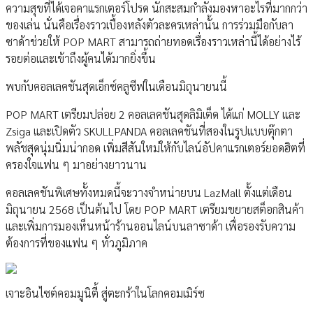
ความสุขที่ได้เจอคาแรกเตอร์โปรด นักสะสมกำลังมองหาอะไรที่มากกว่า
ของเล่น นั่นคือเรื่องราวเบื้องหลังตัวละครเหล่านั้น การร่วมมือกับลา
ซาด้าช่วยให้ POP MART สามารถถ่ายทอดเรื่องราวเหล่านี้ได้อย่างไร้
รอยต่อและเข้าถึงผู้คนได้มากยิ่งขึ้น
พบกับคอลเลคชันสุดเอ็กซ์คลูซีฟในเดือนมิถุนายนนี้
POP MART เตรียมปล่อย 2 คอลเลคชันสุดลิมิเต็ด ได้แก่ MOLLY และ
Zsiga และเปิดตัว SKULLPANDA คอลเลคชันที่สองในรูปแบบตุ๊กตา
พลัชสุดนุ่มนิ่มน่ากอด เพิ่มสีสันใหม่ให้กับไลน์อัปคาแรกเตอร์ยอดฮิตที่
ครองใจแฟน ๆ มาอย่างยาวนาน
คอลเลคชันพิเศษทั้งหมดนี้จะวางจำหน่ายบน LazMall ตั้งแต่เดือน
มิถุนายน 2568 เป็นต้นไป โดย POP MART เตรียมขยายสต็อกสินค้า
และเพิ่มการมองเห็นหน้าร้านออนไลน์บนลาซาด้า เพื่อรองรับความ
ต้องการที่ของแฟน ๆ ทั่วภูมิภาค
เจาะอินไซต์คอมมูนิตี้ สู่ตะกร้าในโลกคอมเมิร์ซ