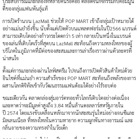
ประสบการณ์แกะกล่องที่หลายคนรอคอย ตลอดจนกิจกรรมกับคอมมูนิ
ตี้ของกลุ่มแฟนพันธุ์แท้
การเปิดร้านบน LazMall ช่วยให้ POP MART เข้าถึงกลุ่มเป้าหมายได้
อย่างแม่นยำยิ่งขึ้น นับตั้งแต่เปิดตัวบนแพลตฟอร์มในปี2566 แบรนด์
สามารถเติบโตอย่างก้าวกระโดดกว่า 5 เท่า กลายเป็นหนึ่งในแบรนด์
ของเล่นที่เติบโตเร็วที่สุดบน LazMall สะท้อนถึงความหลงใหลของผู้
บริโภคในภูมิภาคที่มีต่อของสะสมและการเล่าเรื่องราวผ่านตัวละครที่
น่าสนใจ
ตั้งแต่การแกะกล่องผ่านไลฟ์สตรีม ไปจนถึงการเปิดตัวสินค้าใหม่ด้วย
อินไซต์ที่แม่นยำ ความสำเร็จของ POP MART สะท้อนถึงพลังของการ
ผสานโลกดิจิทัลเข้ากับวัฒนธรรมแฟนด้อมได้อย่างไร้รอบต่อ
ขณะเดียวกัน ตลาดกล่องสุ่มอาร์ตทอยทั่วโลกก็เติบโตอย่างต่อเนื่อง
และคาดว่าจะมีมูลค่าสูงถึง 3.84 หมื่นล้านดอลลาร์สหรัฐภายใน
ปี 2574 โดยแรงขับเคลื่อนหลักมาจากนักสะสมรุ่นใหม่อย่างเจนซีและ
มิลเลนเนียล ที่หลงใหลในความหายาก ความผูกพันทางอารมณ์ และ
กลิ่นอายของความทรงจำในวัยเด็ก