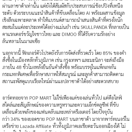
ผ่านลาซาด้าเท่านั้น แต่ยังได้สัมผัสกับประสบการณ์ช้อปปิงที่เหนือ
ระดับ ด้วยระบบแนะนำสินค้าที่ขับเคลื่อนโดย AI พร้อมผสานข้อมูล
เชิงลึกเฉพาะตลาด ทำให้แบรนด์สามารถนำเสนอสินค้าที่ตรงใจนัก
สะสมในแต่ละประเทศได้อย่างแม่นยำ เช่น SKULLPANDA ที่กลายเป็น
คาแรกเตอร์ขวัญใจชาวไทย และ DIMOO ที่ได้รับความรักอย่าง
ล้นหลามในมาเลเซีย
นอกจากนี้ ฟิกเกอร์ตัวโปรดยังรับการจัดส่งที่รวดเร็ว โดย 85% ของคำ
สั่งซื้อในเมืองหลักทั่วภูมิภาค เช่น กรุงเทพฯ และมะนิลา จะส่งถึงมือ
ภายใน 48 ชั่วโมงหลังยืนยันคำสั่งซื้อ พร้อมบรรจุในแพ็กเกจกัน
กระแทกพิเศษเพื่อรักษาสภาพให้สมบูรณ์ และลูกค้าสามารถติดตาม
สถานะพัสดุแบบเรียลไทม์ผ่านแอปลาซาด้าได้อย่างสะดวกสบาย
อาร์ตทอยจาก POP MART ไม่ใช่เพียงแค่ของเล่นทั่วไป แต่คือไลฟ์
สไตล์และสัญลักษณ์ของความหรูหราและความเอ็กซ์คลูซีฟ ที่ขับ
เคลื่อนด้วยพลังของแฟนคลับและเหล่าครีเอเตอร์ โดยปัจจุบัน
กว่า 34% ของยอดขาย POP MART บนลาซาด้า มาจากพาร์ทเนอร์ใน
เครือข่าย Lazada Affiliate ทั่วทั้งภูมิภาคเอเชียตะวันออกเฉียงใต้ ไม่