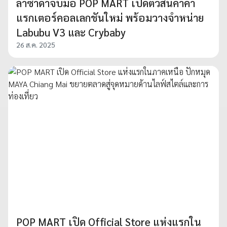
ลาซาด้าจับมือ POP MART เปิดตัวสินค้าคา
แรกเตอร์คอลเลกชันใหม่ พร้อมวางจำหน่าย
Labubu V3 และ Crybaby
26 ส.ค. 2025
POP MART เปิด Official Store แห่งแรกใน