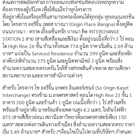
ตั้งแต่การคัดเลือกทำเล การออกแบบฟังก์ชันที่ตอบโจทย์ทุกความ
ต้องการของผู้บริโภค เพื่อให้แน่ใจว่าทุกโครงการ
ที่อยู่อาศัยในเครือออริจิ้นสามารถครองใจคนได้ทุกกลุ่ม ทุกเจนเนอเรชัน
โดย โครงการ ออริจิ้น เพลส บางนา (Origin Place Bangna) ตั้งอยู่ติด
ถนนบางนา - ตราด เยื้องเซ็นทรัล บางนา ติด INTERCHANGE
STATION 2 สาย (สายสีเหลืองและสีเงิน) ตั้งอยู่บนเนื้อที่กว่า 3 ไร่ คอน
โด High Rise 26 ชั้น จำนวทั้งหมด 774 ยูนิต ราคาเริ่มต้น 2.69 ล้าน
บาท* แบ่งเป็น Serviced Residence จำนวน 399 ยูนิต และห้องพัก
อาศัยปกติจำนวน 375 ยูนิต และยูนิตพาณิชย์ 3 ยูนิต พร้อมสิ่ง
อำนวยความสะดวกครบครัน ใกล้ห้างสรรพสินค้า/ตลาด สถานศึกษา
สถานพยาบาล และอาคารสำนักงานต่างๆ
สำหรับ โครงการ โซ ออริจิ้น เกษตร อินเตอร์เชนจ์ (So Origin Kaset
Interchange) ตรงข้าม ม.เกษตรศาสตร์ คอนโด High Rise 23 ชั้น 1
อาคาร 300 ยูนิต และร้านค้า 1 ยูนิต บนเนื้อที่กว่า 1 ไร่ สร้างเสร็จ
พร้อมเข้าอยู่อาศัย มาพร้อมห้องเพดานสูง 4.2 เมตร, ใกล้รถไฟฟ้า
BTS (สายสีเขียวอ่อน) สถานีมหาวิทยาลัยเกษตรศาสตร์เพียง 150
เมตร* สะดวกต่อการเดินทางเข้าเมือง สิ่งอำนวยความสะดวกครบ ราคา
เริ่ม 5.49 ล้านบาท* สำหรับ (*เงื่อนไขเป็นไปตามที่บริษัทฯ กำหนด)