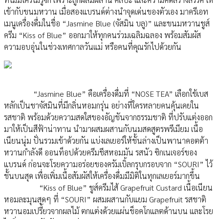
เข้ากับขนมหวาน เมื่อสองแบรนด์ต่างนำจุดเด่นของตัวเอง มาครีเอท
เมนูเครื่องดื่มในชื่อ “Jasmine Blue (จัสมิน บลู)” และขนมหวานชูส์
ครีม “Kiss of Blue” ออกมาให้ทุกคนร่วมเฉลิมฉลอง พร้อมสัมผัส
ความอบอุ่นในช่วงเทศกาลวันแม่ หรือคนที่คุณรักไปด้วยกัน
“Jasmine Blue” คือเครื่องดื่มที่ “NOSE TEA” เลือกใช้เบส
หลักเป็นชาจัสมินที่มีกลิ่นหอมกรุ่น อย่างที่ใครหลายคนคุ้นเคยใน
รสชาติ พร้อมด้วยความสดใสของอัญชันจากธรรมชาติ ที่ปรับแต่งออก
มาให้เป็นสีฟ้าน่าทาน นำมาผสมผสานกับนมสดสูตรพรีเมียม เนื้อ
เนียนนุ่ม ปั่นรวมเข้าด้วยกัน แบ่งเลเยอร์ให้ชั้นล่างเป็นพานาคอตต้า
หวานกำลังดี ออนท็อปด้วยครีมชีสหอมมัน รสนัว ซิกเนเจอร์ของ
แบรนด์ ก่อนจะโรยความอร่อยของครัมเบิ้ลกรุบกรอบจาก “SOURI” ไว้
ชั้นบนสุด เพื่อเพิ่มเนื้อสัมผัสให้เครื่องดื่มมีมิติในทุกเลเยอร์มากขึ้น
“Kiss of Blue” ชูส์ครีมไส้ Grapefruit Custard เนื้อเนียน
หอมละมุนสุดๆ ที่ “SOURI” ผสมผสานกับแยม Grapefruit รสชาติ
หวานอมเปรี้ยวจากผลไม้ ตกแต่งด้วยแผ่นช็อคโกแลตด้านบน และโรย