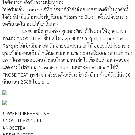
ไอซิ่งบางๆ ตัดกับความนุ่มฟูของ
วิปครีมกลิ่น Jasmine สีฟ้า รสชาติกำลังดี กลมกล่อมลงตัวในทุกคำที่
ได้สัมผัส เมื่อนำมาเสิร์ฟคู่กับเมนู “Jasmine Blue” เต็มไปด้วยความ
สดชื่น สดใส ชวนให้น่าลิ้มลอง
นอกจากนี้ความอร่อยคูณสองที่เราตั้งใจมอบให้ทุกคน เรา
ตกแต่ง “NOSE TEA” ชั้น 2 โซน Zpell สาขา Zpell Future Park
Rangsit ให้เป็นธีมคาเฟ่กลิ่นอายของสวนดอกไม้ อบอวลไปด้วยความ
สุข เข้ากับคอนเซ็ปต์ “เติมความหวานของเธอ เฉลิมฉลองความรักของ
เธอ” ใครสายคอนเทนต์ คอนใจ สามารถเข้าไปเช็คอินถ่ายภาพสวยๆ
และตามไปตำเมนู “Jasmine Blue” และ“Kiss of Blue” ได้ที่
“NOSE TEA” ทุกสาขา หรือจะสั่งเดลิเวอรี่ส่งถึงบ้าน ตั้งแต่วันนี้ถึง 30
กันยายน 2568 ไปเลย …
#SWEETLIKEHERLOVE
#NOSETEAXSOURI
#NOSETEA
#REALCHEESE