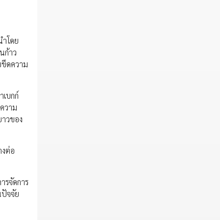
 นำโดย
็นก้าว
บขีดความ
าเบกก์
ับความ
ะยาวของ
างต่อ
การจัดการ
ปัจจัย