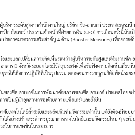
ะผู้บริหารระดับสูงจากสำนักงานใหญ่ บริษัท ซีล-อาเบกก์ ประเทศเยอรมนี
โก อัลเทอร์ ประธานเจ้าหน้าที่ฝ่ายการเงิน (CFO) การเยือนครั้งนี้นับเป
มประกาศมาตรการเสริมสำคัญ 4 ด้าน (Booster Measures) เพื่อยกระดั
มมือและแลกเปลี่ยนความคิดเห็นระหว่างผู้บริหารระดับสูงและทีมงานซีล-อ
คาร D จังหวัดระยอง โดยมีวัตถุประสงค์เพื่อรับฟังความคิดเห็นเกี่ยวก
ุทธ์ให้เกิดการปฏิบัติที่เป็นรูปธรรม ตลอดจนวางรากฐานวิสัยทัศน์ระย
ุ่งมั่นของซีล-อาเบกก์ในการพัฒนาศักยภาพของซีล-อาเบกก์ ประเทศไทยอย่
ู่การเป็นผู้นำอุตสาหกรรมด้วยความแข็งแกร่งและยั่งยืน
องอาศัยเทคโนโลยีล้ำสมัยและผลิตภัณฑ์นวัตกรรมเท่านั้น แต่ยังต้องมีระบบ
ับตัวได้อย่างสร้างสรรค์ การบูรณาการเทคโนโลยีและนวัตกรรมใหม่ ๆ จะเป็น
มารถในการแข่งขันในระยะยาว