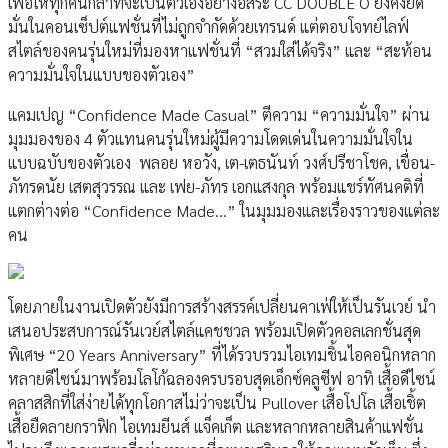
เพื่อให้ทุกคนกล้าที่จะเป็นตัวเองอย่างอิสระ CC DOUBLE O ยังคงยึด
มั่นในคอนเซ็ปต์แฟชั่นที่ไม่ถูกจำกัดด้วยเทรนด์ แต่ตอบโจทย์ไลฟ์
สไตล์ของคนรุ่นใหม่ที่มองหาแฟชั่นที่ “สวมใส่ได้จริง” และ “สะท้อน
ความมั่นใจในแบบของตัวเอง”
แคมเปญ “Confidence Made Casual” ตีความ “ความมั่นใจ” ผ่าน
มุมมองของ 4 ตัวแทนคนรุ่นใหม่ผู้มีความโดดเด่นในความมั่นใจใน
แบบฉบับของตัวเอง พลอย หอวัง, เต-เตธนันท์ วงศ์ปรีชาโชค, เขื่อน-
ภัทรดนัย เสตสุวรรณ และ เฟย-ภัทร เอกแสงกุล พร้อมแชร์ทัศนคติที่
แตกต่างต่อ “Confidence Made…” ในมุมมองและเรื่องราวของแต่ละ
คน
โดยภายในงานเปิดตัวยังมีการสร้างสรรค์เปลี่ยนคาเฟ่ให้เป็นรันเวย์ นำ
เสนอประสบการณ์รันเวย์สไตล์แคชชวล พร้อมเปิดตัวคอลเลกชั่นสุด
พิเศษ “20 Years Anniversary” ที่ได้รวบรวมไอเทมชิ้นไอคอนิกหลาก
หลายดีไซน์มาพร้อมโลโก้ฉลองครบรอบสุดเอ็กซ์คลูซีฟ อาทิ เสื้อดีไซน์
คลาสสิกที่ใส่ง่ายได้ทุกโอกาสไม่ว่าจะเป็น Pullover เสื้อโปโล เสื้อเชิ้ต
เสื้อยืดลายกราฟิก ไอเทมยีนส์ แจ็คเก็ต และหลากหลายสินค้าแฟชั่น