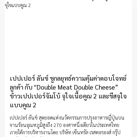
เปปเปอร์ ลันช์ ชูกลยุทธ์ความคุ้มค่าตอบโจทย์
ลูกค้า กับ "Double Meat Double Cheese”
ข้าวเปปเปอร์จัมโบ้ จุใจเนื้อคูณ 2 และชีสจุใจ
แบบคูณ 2
เปปเปอร์ ลันช์ สุดยอดแห่งนวัตกรรมการปรุงอาหารญี่ปุ่นบน
จานร้อนอุณหภูมิสูงถึง 270 องศาหนึ่งเดียวในประเทศไทย
ภายใต้การบริหารงานโดย บริษัท เซ็นทรัล เรสตอรองส์ กรุ๊ป