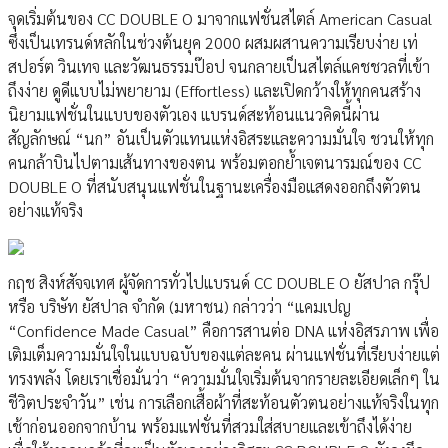
จุดเริ่มต้นของ CC DOUBLE O มาจากแฟชั่นสไตล์ American Casual
ซึ่งเป็นเทรนด์หลักในช่วงต้นยุค 2000 ผสมผสานความเรียบง่าย เท่
สปอร์ต วินเทจ และวัฒนธรรมป๊อป จนกลายเป็นสไตล์แคชชวลที่เข้า
ถึงง่าย ดูดีแบบไม่พยายาม (Effortless) และเปิดกว้างให้ทุกคนสร้าง
นิยามแฟชั่นในแบบของตัวเอง แบรนด์สะท้อนแนวคิดนี้ผ่าน
สัญลักษณ์ “นก” อันเป็นตัวแทนแห่งอิสระและความมั่นใจ ชวนให้ทุก
คนกล้าบินไปตามเส้นทางของตน พร้อมตอกย้ำเจตนารมณ์ของ CC
DOUBLE O ที่สนับสนุนแฟชั่นในฐานะเครื่องมือแสดงออกถึงตัวตน
อย่างแท้จริง
กฤช สิงห์สัจจเทศ ผู้จัดการทั่วไปแบรนด์ CC DOUBLE O ยัสปาล กรุ๊ป
หรือ บริษัท ยัสปาล จำกัด (มหาชน) กล่าวว่า “แคมเปญ
“Confidence Made Casual” คือการสานต่อ DNA แห่งอิสรภาพ เพื่อ
เติมเต็มความมั่นใจในแบบฉบับของแต่ละคน ผ่านแฟชั่นที่เรียบง่ายแต่
ทรงพลัง โดยเราเชื่อมั่นว่า “ความมั่นใจเริ่มต้นจากรายละเอียดเล็กๆ ใน
ชีวิตประจำวัน” เช่น การเลือกเสื้อผ้าที่สะท้อนตัวตนอย่างแท้จริงในทุก
เช้าก่อนออกจากบ้าน พร้อมแฟชั่นที่สวมใส่สบายและเข้าถึงได้ง่าย