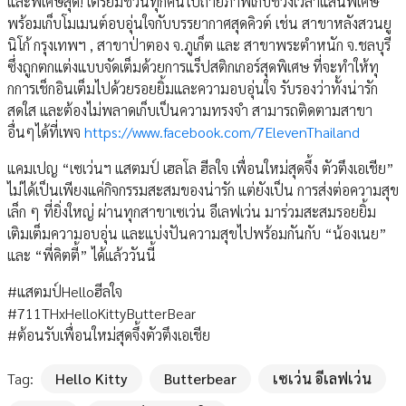
และพิเศษสุด! เตรียมชวนทุกคนไปถ่ายภาพเก็บช่วงเวลาแสนพิเศษ
พร้อมเก็บโมเมนต์อบอุ่นใจกับบรรยากาศสุดคิวต์ เช่น สาขาหลังสวนยู
นิโก้ กรุงเทพฯ , สาขาป่าตอง จ.ภูเก็ต และ สาขาพระตำหนัก จ.ชลบุรี
ซึ่งถูกตกแต่งแบบจัดเต็มด้วยการแร็ปสติกเกอร์สุดพิเศษ ที่จะทำให้ทุ
กการเช็กอินเต็มไปด้วยรอยยิ้มและความอบอุ่นใจ รับรองว่าทั้งน่ารัก
สดใส และต้องไม่พลาดเก็บเป็นความทรงจำ สามารถติดตามสาขา
อื่นๆได้ที่เพจ
https://www.facebook.com/7ElevenThailand
แคมเปญ “เซเว่นฯ แสตมป์ เฮลโล ฮีลใจ เพื่อนใหม่สุดจึ้ง ตัวตึงเอเชีย”
ไม่ได้เป็นเพียงแค่กิจกรรมสะสมของน่ารัก แต่ยังเป็น การส่งต่อความสุข
เล็ก ๆ ที่ยิ่งใหญ่ ผ่านทุกสาขาเซเว่น อีเลฟเว่น มาร่วมสะสมรอยยิ้ม
เติมเต็มความอบอุ่น และแบ่งปันความสุขไปพร้อมกันกับ “น้องเนย”
และ “พี่คิตตี้” ได้แล้ววันนี้
#แสตมป์Helloฮีลใจ
#711THxHelloKittyButterBear
#ต้อนรับเพื่อนใหม่สุดจึ้งตัวตึงเอเชีย
Tag:
Hello Kitty
Butterbear
เซเว่น อีเลฟเว่น