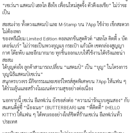
“เซเว่นฯ แสตมป์ เฮลโล ฮีลใจ เพื่อนใหม่สุดจึ้ง ตัวตึงเอเชีย” ไม่ว่าจะ
เป็น
สะสมง่าย ทั้งดวงแสตมป์ และ M-Stamp บน 7App ใช้ง่าย เช็กสะดวก
ไม่ต้องพก
ของพรีเมียม Limited Edition คอลเลกชันสุดคิวต์ “เฮลโล คิตตี้ x บัต
เตอร์แบร์” ไม่ว่าจะเป็นพวงกุญแจ กระเป๋า แก้วมัค เซตกล่องสูญญา
กาศ โต๊ะพับ และอีกมากมาย ทุกชิ้นออกแบบให้ใช้งานได้จริงและน่า
สะสม
ได้บุญต่อใจ ลูกค้าสามารถเปลี่ยน “แสตมป์” เป็น “บุญ” ในโครงการ
บุญนิธิแสตมป์เซเว่น”
สนุกครบวงจร มีกิจกรรมและเซอร์ไพรส์สุดพิเศษบน 7App ให้แฟน ๆ
ได้ร่วมลุ้นและสร้างโมเมนต์ความสุขอย่างต่อเนื่อง
นอกจากนี้ เซเว่น อีเลฟเว่น ยังขอส่งต่อ “ความน่ารักแบบคูณสอง” กับ
สแตนดี้คู่ซี้ “น้องเนย” (BUTTERBEAR) และ “พี่คิตตี้” (HELLO
KITTY) ให้แฟน ๆ ได้พบเจออย่างใกล้ชิดที่ร้านเซเว่น อีเลฟเว่นทั่ว
ประเทศ