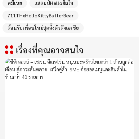
หมีเนย
แสตมป์Helloฮีลใจ
711THxHelloKittyButterBear
ต้อนรับเพื่อนใหม่สุดจึ้งตัวตึงเอเชีย
เรื่องที่คุณอาจสนใจ