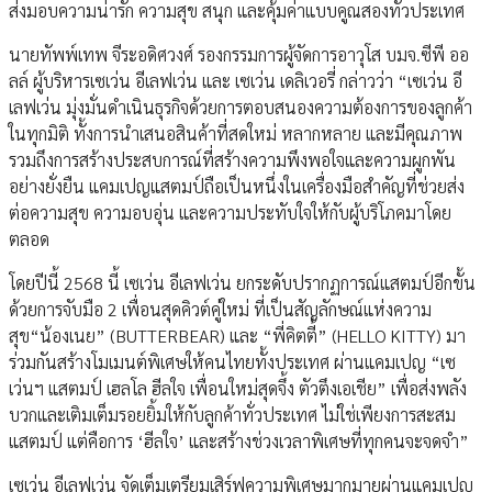
ส่งมอบความน่ารัก ความสุข สนุก และคุ้มค่าแบบคูณสองทั่วประเทศ
นายทัพพ์เทพ จีระอดิศวงศ์ รองกรรมการผู้จัดการอาวุโส บมจ.ซีพี ออ
ลล์ ผู้บริหารเซเว่น อีเลฟเว่น และ เซเว่น เดลิเวอรี่ กล่าวว่า “เซเว่น อี
เลฟเว่น มุ่งมั่นดำเนินธุรกิจด้วยการตอบสนองความต้องการของลูกค้า
ในทุกมิติ ทั้งการนำเสนอสินค้าที่สดใหม่ หลากหลาย และมีคุณภาพ
รวมถึงการสร้างประสบการณ์ที่สร้างความพึงพอใจและความผูกพัน
อย่างยั่งยืน แคมเปญแสตมป์ถือเป็นหนึ่งในเครื่องมือสำคัญที่ช่วยส่ง
ต่อความสุข ความอบอุ่น และความประทับใจให้กับผู้บริโภคมาโดย
ตลอด
โดยปีนี้ 2568 นี้ เซเว่น อีเลฟเว่น ยกระดับปรากฏการณ์แสตมป์อีกขั้น
ด้วยการจับมือ 2 เพื่อนสุดคิวต์คู่ใหม่ ที่เป็นสัญลักษณ์แห่งความ
สุข“น้องเนย” (BUTTERBEAR) และ “พี่คิตตี้” (HELLO KITTY) มา
ร่วมกันสร้างโมเมนต์พิเศษให้คนไทยทั้งประเทศ ผ่านแคมเปญ “เซ
เว่นฯ แสตมป์ เฮลโล ฮีลใจ เพื่อนใหม่สุดจึ้ง ตัวตึงเอเชีย” เพื่อส่งพลัง
บวกและเติมเต็มรอยยิ้มให้กับลูกค้าทั่วประเทศ ไม่ใช่เพียงการสะสม
แสตมป์ แต่คือการ ‘ฮีลใจ’ และสร้างช่วงเวลาพิเศษที่ทุกคนจะจดจำ”
เซเว่น อีเลฟเว่น จัดเต็มเตรียมเสิร์ฟความพิเศษมากมายผ่านแคมเปญ