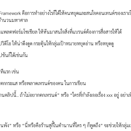
g Framework คือการทำอย่างไรก็ได้ให้คนหยุดและสนใจคอนเทนต์ของเราเป
มีจำนวนมหาศาล
บนแพลตฟอร์มโซเชียล ให้หันมาสนใจสิ่งที่แบรนด์ต้องการสื่อสารให้ได้
ีโอ ให้น่าดึงดูด กระตุ้นให้กลุ่มเป้าหมายหยุดอ่าน หรือหยุดดู
ันก็ได้เช่นกัน
าทีแรก เช่น
ลัวตกกระแส หรือพลาดเทรนด์ของคน ในการเขียน
ลิปนี้.. ถ้าไม่อยากตกเทรนด์” หรือ “ใครที่กำลังเจอเรื่อง xxx อยู่ อย่าเพิ
โฟนพัง” หรือ “นี่หรือคือร้านสุกี้ในตำนานที่ใคร ๆ ก็พูดถึง” จะช่วยให้กลุ่