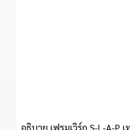
อธิบาย เฟรมเวิร์ก S-L-A-P เ