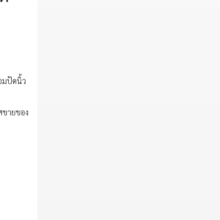
มปัดนิ้ว
กาสขายของ