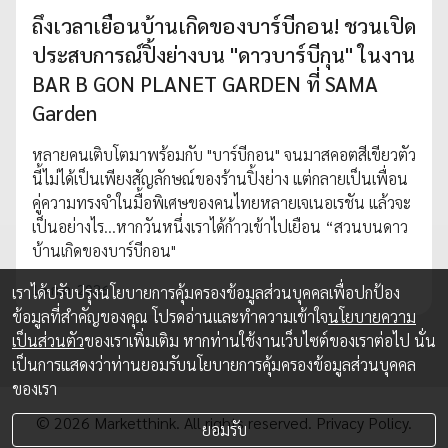
ถึงเวลาเยือนบ้านเกิดของบาร์บีกอน! ชวนเปิด
ประสบการณ์ปิ้งย่างบน "ดาวบาร์บีกุน" ในงาน
BAR B GON PLANET GARDEN ที่ SAMA
Garden
หลายคนเติบโตมาพร้อมกับ "บาร์บีกอน" จนมาสคอตสีเขียวตัว
นี้ไม่ได้เป็นเพียงสัญลักษณ์ของร้านปิ้งย่าง แต่กลายเป็นเพื่อน
คู่ความทรงจำในมื้อพิเศษของคนไทยหลายเจเนอเรชัน แล้วจะ
เป็นอย่างไร...หากวันหนึ่งเราได้ก้าวเข้าไปเยือน “สวนบนดาว
บ้านเกิดของบาร์บีกอน"
15 ก.ค. 2026
เราได้ปรับปรุงนโยบายการคุ้มครองข้อมูลส่วนบุคคลเพื่อปกป้อง
ข้อมูลที่สำคัญของคุณ โปรดอ่านและทำความเข้าใจ
นโยบายความ
เป็นส่วนตัว
ของเราเพิ่มเติม หากท่านใช้งานเว็บไซต์ของเราต่อไป นั่น
เป็นการแสดงว่าท่านยอมรับนโยบายการคุ้มครองข้อมูลส่วนบุคคล
ของเรา
© 2026 Marketthink. All rights reserved.
Privacy Policy.
ยอมรับ