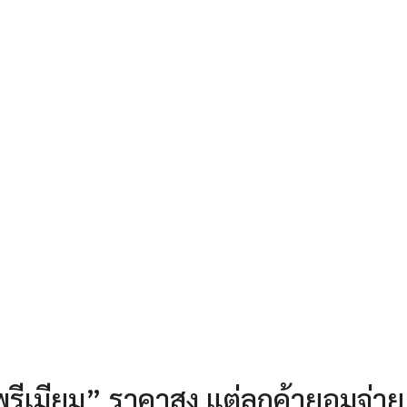
พรีเมียม” ราคาสูง แต่ลูกค้ายอมจ่าย