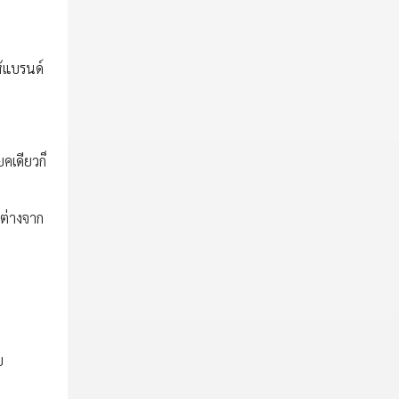
ห้แบรนด์
คเดียวก็
กต่างจาก
ย