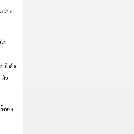
 ในตลาด
บโลก
ลกอีกด้วย
ยเงิน
ทั้งของ