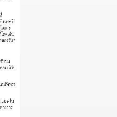
ี่
ค้นหาครี
ดีโอและ
ี่โดดเด่น
ลาของวัน”
รรับชม
คอมเมิร์ซ
ใหม่ที่ทรง
uTube ใน
วศทางการ