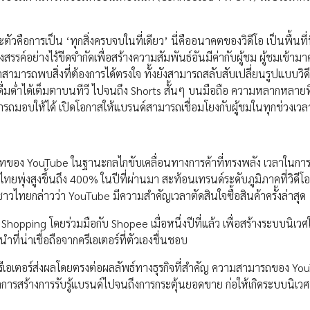
ัวคือการเป็น ‘ทุกสิ่งครบจบในที่เดียว’ นี่คืออนาคตของวิดีโอ เป็นพื้นที่ท
อย่างไร้ขีดจำกัดเพื่อสร้างความสัมพันธ์อันมีค่ากับผู้ชม ผู้ชมเข้ามา
่าสามารถพบสิ่งที่ต้องการได้ตรงใจ ทั้งยังสามารถสลับสับเปลี่ยนรูปแบบวิ
่ดื่มด่ำได้เต็มตาบนทีวี ไปจนถึง Shorts สั้นๆ บนมือถือ ความหลากหลายท
ามารถมอบให้ได้ เปิดโอกาสให้แบรนด์สามารถเชื่อมโยงกับผู้ชมในทุกช่วงเว
บทบาทของ YouTube ในฐานะกลไกขับเคลื่อนทางการค้าที่ทรงพลัง เวลาในกา
ยพุ่งสูงขึ้นถึง 400% ในปีที่ผ่านมา สะท้อนเทรนด์ระดับภูมิภาคที่วิดีโอ
าวไทยกล่าวว่า YouTube มีความสำคัญเวลาตัดสินใจซื้อสินค้าครั้งล่าสุด
hopping โดยร่วมมือกับ Shopee เมื่อหนึ่งปีที่แล้ว เพื่อสร้างระบบนิเวศ
ี่น่าเชื่อถือจากครีเอเตอร์ที่ตัวเองชื่นชอบ
ครีเอเตอร์ส่งผลโดยตรงต่อผลลัพธ์ทางธุรกิจที่สำคัญ ความสามารถของ Yo
แต่การสร้างการรับรู้แบรนด์ไปจนถึงการกระตุ้นยอดขาย ก่อให้เกิดระบบนิเ