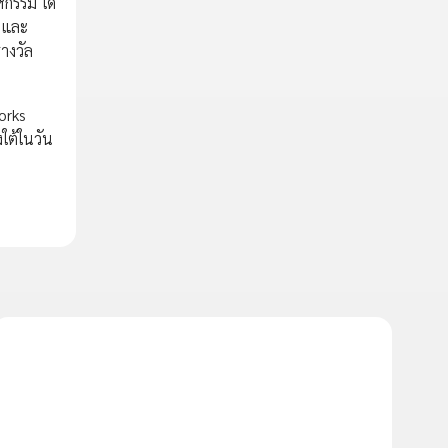
หกรรม ได้
์ และ
างวัล
orks
ใต้ในวัน