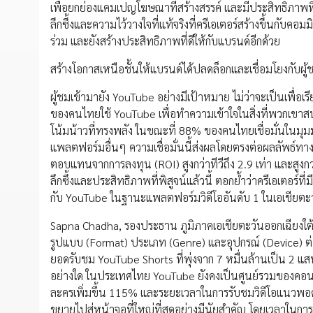
เพื่อยกย่องแคมเปญโฆษณาที่สร้างสรรค์ และมีประสิทธิภาพท
ลึกซึ้งและความไว้วางใจที่แท้จริงที่ครีเอเตอร์สร้างขึ้นกับค
ร่วม และยังสร้างประสิทธิภาพที่ดีให้กับแบรนด์อีกด้วย
สร้างโอกาสเหนือชั้นให้แบรนด์ได้ปลดล็อกและเชื่อมโยงกับผู้ชม
ผู้ชมเข้ามายัง YouTube อย่างมีเป้าหมาย ไม่ว่าจะเป็นเพื่อเรียน
ของคนไทยใช้ YouTube เพื่อทำความเข้าใจในสิ่งที่พวกเขาสนใจอย
โน้มน้าวที่ทรงพลัง ในขณะที่ 88% ของคนไทยเชื่อมั่นในมุ
แพลตฟอร์มอื่นๆ ความเชื่อมั่นนี้ส่งผลโดยตรงต่อผลลัพธ์ทาง
ตอบแทนจากการลงทุน (ROI) สูงกว่าทีวีถึง 2.9 เท่า และสูงก
ลึกซึ้งและประสิทธิภาพที่พิสูจน์แล้วนี้ ตอกย้ำว่าครีเอเตอร์ท
กับ YouTube ในฐานะแพลตฟอร์มวิดีโออันดับ 1 ในเอเชียตะวันอ
Sapna Chadha, รองประธาน ภูมิภาคเอเชียตะวันออกเฉียงใต้แ
รูปแบบ (Format) ประเภท (Genre) และอุปกรณ์ (Device) ต่าง
ยอดรับชม YouTube Shorts ที่พุ่งจาก 7 หมื่นล้านเป็น 2 แส
อย่างใด ในประเทศไทย YouTube ยังคงเป็นศูนย์รวมของคอนเท
ละครเพิ่มขึ้น 115% และระยะเวลาในการรับชมวิดีโอแนวพอดแ
ขยายไปสู่หน้าจอที่ใหญ่ที่สุดอย่างมีนัยสำคัญ โดยเวลาในการ