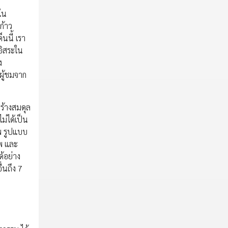
ใน
ก้าว
นนี้ เรา
อิสระใน
ง
นผู้ชมจาก
สร้างสมดุล
ม่ได้เป็น
พ รูปแบบ
าพ และ
ด้อย่าง
่นถึง 7