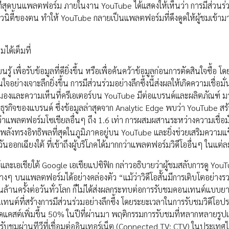
ี่สุดบนแพลตฟอร์ม ภายในงาน YouTube ได้แสดงให้เห็นว่า การมีส่วนร่
อมมิวนิตี้ของตน ทำให้ YouTube กลายเป็นแพลตฟอร์มที่ดึงดูดให้ผู้ชมเข้าม
ได้เต็มที่
รู้ เพื่อรับข้อมูลที่ดียิ่งขึ้น หรือเพื่อค้นคว้าข้อมูลก่อนการตัดสินใจซื้อ 
่างเจาะลึกยิ่งขึ้น การมีส่วนร่วมอย่างลึกซึ้งนี้ส่งผลให้เกิดความเชื่อม
มมองและความเห็นที่ครีเอเตอร์บน YouTube มีต่อแบรนด์และผลิตภัณฑ์ ม
ธุรกิจของแบรนด์ ซึ่งข้อมูลล่าสุดจาก Analytic Edge พบว่า YouTube สร
ว่าแพลตฟอร์มโซเชียลอื่นๆ ถึง 1.6 เท่า การผสมผสานระหว่างความเชื่อมั
ี่มีพลังทรงอิทธิพลที่สุดในภูมิภาคอยู่บน YouTube และยิ่งช่วยเสริมความแข
อกเฉียงใต้ ที่เข้าถึงผู้บริโภคได้มากกว่าแพลตฟอร์มวิดีโออื่นๆ ในแต่ล
ละเอเชียใต้ Google เอเชียแปซิฟิก กล่าวอธิบายว่าผู้ชมสลับการดู You
ๆ บนแพลตฟอร์มได้อย่างคล่องตัว “แม้ว่าวิดีโอสั้นมีการเติบโตอย่างรว
นล้านครั้งต่อวันทั่วโลก ก็ไม่ได้ส่งผลกระทบต่อการรับชมคอนเทนต์แบบย
นต์ที่สร้างการมีส่วนร่วมอย่างลึกซึ้ง โดยระยะเวลาในการรับชมวิดีโอป
คสต์เพิ่มขึ้น 50% ในปีที่ผ่านมา พฤติกรรมการรับชมที่หลากหลายรูปแ
รับชมผ่านทีวีที่เชื่อมต่ออินเทอร์เน็ต (Connected TV: CTV) ในประเทศไ