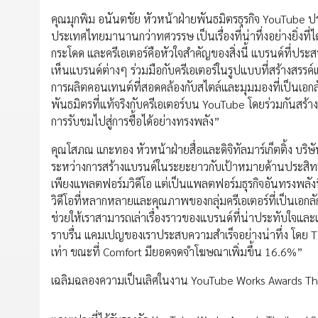
คุณมุกพิม อนันตชัย หัวหน้าฝ่ายพันธมิตรธุรกิจ YouTube 
ประเทศไทยมานานกว่าทศวรรษ เป็นเรื่องที่น่าทึ่งอย่างยิ่งที
กระโดด และครีเอเตอร์คือหัวใจสำคัญของสิ่งนี้ แบรนด์ที่ประสบ
เห็นแบรนด์ต่างๆ ร่วมมือกับครีเอเตอร์ในรูปแบบที่สร้างสรรค์แ
การผลิตคอนเทนต์ที่สอดคล้องกับสไตล์และมุมมองที่เป็นเอก
พันธมิตรที่แท้จริงกับครีเอเตอร์บน YouTube โดยร่วมกันสร้างสร
การรับชมไปสู่การซื้อได้อย่างทรงพลัง”
คุณโสภณ แกะทอง หัวหน้าฝ่ายสื่อและดิจิทัลมาร์เก็ตติ้ง บริษ
ระหว่างการสร้างแบรนด์ในระยะยาวกับเป้าหมายด้านประสิทธิภ
เพียงแพลตฟอร์มวิดีโอ แต่เป็นแพลตฟอร์มธุรกิจอันทรงพลังท
วิดีโอที่หลากหลายและคุณภาพของกลุ่มครีเอเตอร์ที่เป็นเอกล
ช่วยให้เราสามารถเล่าเรื่องราวของแบรนด์ที่น่าประทับใจและเข้าถ
ราบรื่น แคมเปญของเราประสบความสำเร็จอย่างน่าทึ่ง โดย
เท่า ขณะที่ Comfort มียอดจดจำโฆษณาเพิ่มขึ้น 16.6%”
เฉลิมฉลองความเป็นเลิศในงาน YouTube Works Awards Th