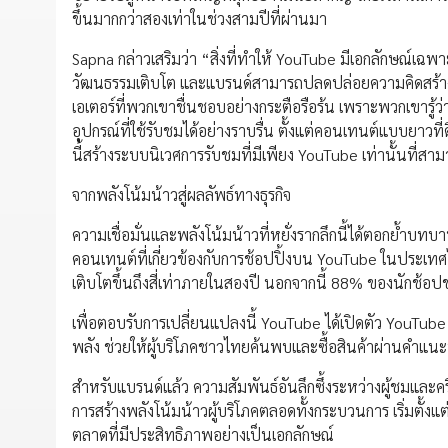
ขึ้นมากกว่าสองเท่าในช่วงสามปีที่ผ่านมา
Sapna กล่าวเสริมว่า “สิ่งที่ทำให้ YouTube มีเอกลักษณ์เฉพาะต
วัฒนธรรมเติบโต และแบรนด์สามารถปลดปล่อยความคิดสร้างสรรค์
เอเตอร์ที่พวกเขาชื่นชอบอย่างกระตือรือร้น เพราะพวกเขารู้ว
อุปกรณ์ที่ใช้รับชมได้อย่างราบรื่น ตั้งแต่คอนเทนต์แบบยาวที
นี้สร้างระบบนิเวศการรับชมที่มีเพียง YouTube เท่านั้นที่ส
จากพลังโน้มน้าวสู่ผลลัพธ์ทางธุรกิจ
ความเชื่อมั่นและพลังโน้มน้าวที่หยั่งรากลึกนี้ได้ตอกย้ำ
คอนเทนต์ที่เกี่ยวข้องกับการช้อปปิ้งบน YouTube ในประเทศไท
เติบโตขึ้นถึงสี่เท่าภายในสองปี นอกจากนี้ 88% ของนักช้อปช
เพื่อตอบรับการเปลี่ยนแปลงนี้ YouTube ได้เปิดตัว YouTube S
พลัง ช่วยให้ผู้บริโภคชาวไทยค้นพบและซื้อสินค้าผ่านคำแนะนำท
สำหรับแบรนด์แล้ว ความสัมพันธ์อันลึกซึ้งระหว่างผู้ชมและ
การสร้างพลังโน้มน้าวผู้บริโภคตลอดทั้งกระบวนการ เริ่มตั้ง
ตลาดที่มีประสิทธิภาพอย่างเป็นเอกลักษณ์