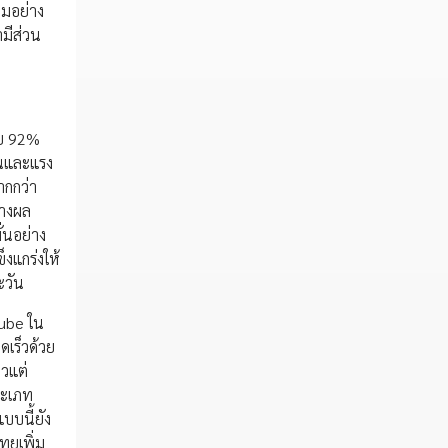
วมอย่าง
ามีส่วน
โดย 92%
ั่นและแรง
ากกว่า
้างผล
่นอย่าง
็งแกร่งให้
ะวัน
Tube ใน
ดเร็วด้วย
าวแต่
ระเภท
บบนี้ยัง
ทยเพิ่ม