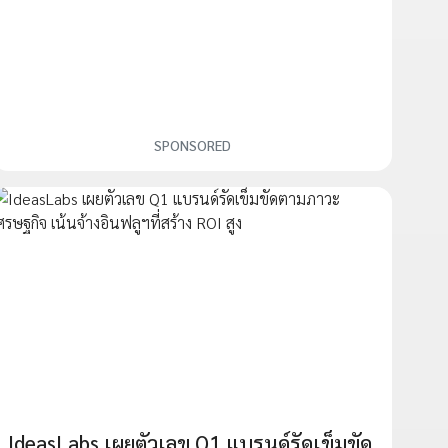
SPONSORED
IdeasLabs เผยตัวเลข Q1 แบรนด์รัดเข็มขัด