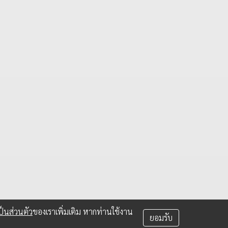
สรุป 8 เทคนิค หาไอเดีย ทำคอนเทนต์ ให้
คิดออกได้เรื่อย ๆ ไม่มีตัน จากคู่มือ
YouTube
หนึ่งใน Pain Point ของครีเอเตอร์หลาย ๆ คนคงจะเป็น
“การหาไอเดีย” เพื่อคิดคอนเทนต์ใหม่ ๆ ล่าสุด YouTube
ได้แชร์ 8 เทคนิค หาไอเดียสำหรับทำวิดีโอถัดไปมาให้ทุกคน
เอาไปทำตามกันได้แบบง่าย ๆ
6 ก.ย. 2025
็นส่วนตัว
ของเราเพิ่มเติม หากท่านใช้งาน
ยอมรับ