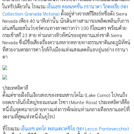
ในทริปเดียวกัน โรงแรม
เอ็นเอช คอลเลคชั่น กรานาดา วิกตอเรีย (NH
Collection Granada Victoria)
ตั้งอยู่ห่างจากสกีรีสอร์ทชื่อดัง Sierra
Nevada เพียง 40 นาทีเท่านั้น นักเดินทางสามารถเพลิดเพลินกับการ
เล่นสกีและสโนว์บอร์ดบนทางลาดยาวกว่า 100 กิโลเมตร พร้อมด้วย
กระเช้าสกี 23 สาย ท่ามกลางทิวทัศน์ของอุทยานแห่งชาติ Sierra
Nevada ซึ่งมีชื่อเสียงเรื่องความหลากหลายทางธรรมชาติและภูมิทัศน์
ที่สวยงามตระการตา ใกล้กับเมืองแห่งแสงแดดอันอบอุ่นอย่าง กรานา
ดา
ประเทศอิตาลี
ตั้งแต่ชายฝั่งอันเงียบสงบของทะเลสาบโคโม (Lake Como) ไปจนถึง
ยอดเขาอันยิ่งใหญ่ของมอนเต โรซา (Monte Rosa) ประเทศอิตาลีคือ
หนึ่งในจุดหมายปลายทางแห่งการพักผ่อนท่ามกลางเทือกเขาแอลป์ที่
งดงามที่สุดแห่งหนึ่งในยุโรป
ที่โรงแรม
เอ็นเอช เลกโก พอนเตเวคชิโอ (NH Lecco Pontevecchio)