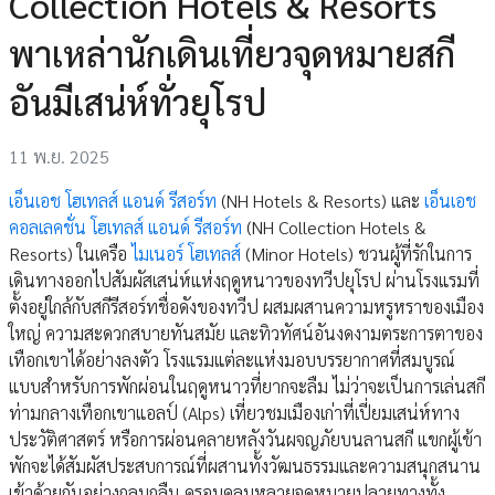
Collection Hotels & Resorts
พาเหล่านักเดินเที่ยวจุดหมายสกี
อันมีเสน่ห์ทั่วยุโรป
11 พ.ย. 2025
เอ็นเอช โฮเทลส์ แอนด์ รีสอร์ท
(NH Hotels & Resorts) และ
เอ็นเอช
คอลเลคชั่น โฮเทลส์ แอนด์ รีสอร์ท
(NH Collection Hotels &
Resorts) ในเครือ
ไมเนอร์ โฮเทลส์
(Minor Hotels) ชวนผู้ที่รักในการ
เดินทางออกไปสัมผัสเสน่ห์แห่งฤดูหนาวของทวีปยุโรป ผ่านโรงแรมที่
ตั้งอยู่ใกล้กับสกีรีสอร์ทชื่อดังของทวีป ผสมผสานความหรูหราของเมือง
ใหญ่ ความสะดวกสบายทันสมัย และทิวทัศน์อันงดงามตระการตาของ
เทือกเขาได้อย่างลงตัว โรงแรมแต่ละแห่งมอบบรรยากาศที่สมบูรณ์
แบบสำหรับการพักผ่อนในฤดูหนาวที่ยากจะลืม ไม่ว่าจะเป็นการเล่นสกี
ท่ามกลางเทือกเขาแอลป์ (Alps) เที่ยวชมเมืองเก่าที่เปี่ยมเสน่ห์ทาง
ประวัติศาสตร์ หรือการผ่อนคลายหลังวันผจญภัยบนลานสกี แขกผู้เข้า
พักจะได้สัมผัสประสบการณ์ที่ผสานทั้งวัฒนธรรมและความสนุกสนาน
เข้าด้วยกันอย่างกลมกลืน ครอบคลุมหลายจุดหมายปลายทางทั้ง