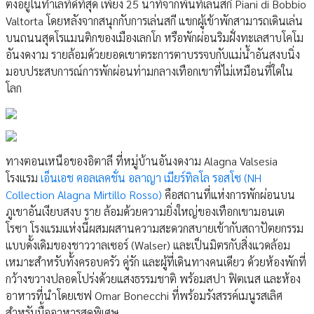
ตั้งอยู่ในทำเลที่ดีที่สุด เพียง 25 นาทีจากพื้นที่เล่นสกี Piani di Bobbio
Valtorta โดยหลังจากสนุกกับการเล่นสกี แขกผู้เข้าพักสามารถเดินเล่น
บนถนนสุดโรแมนติกของเมืองเลกโก หรือพักผ่อนริมฝั่งทะเลสาบโคโม
อันงดงาม รายล้อมด้วยยอดเขาตระการตาบรรจบกับแม่น้ำอันสงบนิ่ง
มอบประสบการณ์การพักผ่อนท่ามกลางเทือกเขาที่ไม่เหมือนที่ใดใน
โลก
ทางตอนเหนือของอิตาลี ที่หมู่บ้านอันงดงาม Alagna Valsesia
โรงแรม
เอ็นเอช คอลเลคชั่น อลาญา เมียร์ทิลโล รอสโซ (NH
Collection Alagna Mirtillo Rosso)
คือสถานที่แห่งการพักผ่อนบน
ภูเขาอันเงียบสงบ ราย ล้อมด้วยความยิ่งใหญ่ของเทือกเขามอนเต
โรซา โรงแรมแห่งนี้ผสมผสานความสะดวกสบายเข้ากับสถาปัตยกรรม
แบบดั้งเดิมของชาววาลเซอร์ (Walser) และเป็นมิตรกับสิ่งแวดล้อม
เหมาะสำหรับทั้งครอบครัว คู่รัก และผู้ที่เดินทางคนเดียว ด้วยห้องพักที่
กว้างขวางปลอดโปร่งด้วยแสงธรรมชาติ พร้อมสปา ฟิตเนส และห้อง
อาหารที่นำโดยเชฟ Omar Bonecchi ที่พร้อมรังสรรค์เมนูรสเลิศ
สำหรับมื้ออาหารสุดพิเศษ