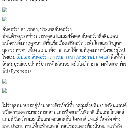
อันดอร์รา ลา เวลลา, ประเทศอันดอร์รา
ซ่อนตัวอยู่ระหว่างประเทศสเปนและฝรั่งเศส อันดอร์ราคือดินแดน
มหัศจรรย์แห่งฤดูหนาวที่ขึ้นชื่อเรื่องสกีรีสอร์ท ระดับโลกและวิวภูเขา
สุดตระการตา เพียง 30 นาทีจากลานสกีที่สวยที่สุดแห่งหนึ่งของยุโรป
โรงแรม
เอ็นเอช อันดอร์รา ลา เวลลา (NH Andorra La Vella)
คือที่พัก
อันสมบูรณ์แบบสำหรับการพักผ่อนอย่างมีสไตล์ท่ามกลางเทือกเขาพิเร
นีส (Pyrenees)
ไม่ว่าจุดหมายจะอยู่ท่ามกลางทิวทัศน์ที่ปกคลุมด้วยหิมะของฟินแลนด์
หรือความงดงามของทะเลสาบและเทือกเขาในอิตาลี เอ็นเอช โฮเทลส์
แอนด์ รีสอร์ท และ เอ็นเอช คอลเลคชั่น โฮเทลส์ แอนด์ รีสอร์ท ต่าง
มอบประสบการณ์ที่สะท้อนเอกลักษณ์ของแต่ละท้องถิ่นอย่างแท้จริง