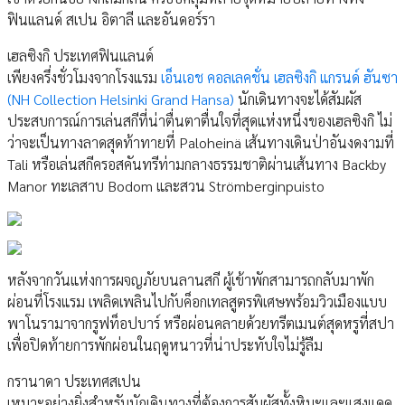
ฟินแลนด์ สเปน อิตาลี และอันดอร์รา
เฮลซิงกิ ประเทศฟินแลนด์
เพียงครึ่งชั่วโมงจากโรงแรม
เอ็นเอช คอลเลคชั่น เฮลซิงกิ แกรนด์ ฮันซา
(NH Collection Helsinki Grand Hansa)
นักเดินทางจะได้สัมผัส
ประสบการณ์การเล่นสกีที่น่าตื่นตาตื่นใจที่สุดแห่งหนึ่งของเฮลซิงกิ ไม่
ว่าจะเป็นทางลาดสุดท้าทายที่ Paloheinä เส้นทางเดินป่าอันงดงามที่
Tali หรือเล่นสกีครอสคันทรีท่ามกลางธรรมชาติผ่านเส้นทาง Backby
Manor ทะเลสาบ Bodom และสวน Strömberginpuisto
หลังจากวันแห่งการผจญภัยบนลานสกี ผู้เข้าพักสามารถกลับมาพัก
ผ่อนที่โรงแรม เพลิดเพลินไปกับค็อกเทลสูตรพิเศษพร้อมวิวเมืองแบบ
พาโนรามาจากรูฟท็อปบาร์ หรือผ่อนคลายด้วยทรีตเมนต์สุดหรูที่สปา
เพื่อปิดท้ายการพักผ่อนในฤดูหนาวที่น่าประทับใจไม่รู้ลืม
กรานาดา ประเทศสเปน
เหมาะอย่างยิ่งสำหรับนักเดินทางที่ต้องการสัมผัสทั้งหิมะและแสงแดด