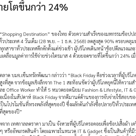
ขายโตขึ้นกว่า 24%
“Shopping Destination” ของไทย ด้วยความสำเร็จของมหกรรมช้อปป
ั่วประเทศ 4 วันเต็ม (28 พ.ย. – 1 ธ.ค. 2568) ลดสูงสุด 90% ครอบคลุ
ุกสาขาทั่วประเทศคึกคักตั้งแต่ช่วงเช้า ผู้บริโภคเดินหน้าช้อปดีลแรงและ
ขับเคลื่อนมูลค่าการใช้จ่ายช่วงไตรมาส 4 ด้วยยอดขายที่โตขึ้นกว่า 24% เมื
ตลาด บมจ.เซ็นทรัลพัฒนา กล่าวว่า “Black Friday คือช่วงเวลาที่ผู้บริโภ
งที่สุด จากข้อมูลเชิงลึกจาก The 1 สะท้อนชัดว่าผู้บริโภคยุคนี้ให้ความส
ละ Office Worker ทำให้ 5 หมวดยอดนิยม Fashion & Lifestyle, IT & 
อเนื่องในสัปดาห์ Black Friday จากดีมานด์ด้านของการจับจ่ายใช้สอบของ
โปรโมชันที่ทรงพลังที่สุดของปี ซึ่งผลักดันกำลังซื้อปลายปีทั่วประเทศ
ี่สุดของปี”
าพจาก เทศกาลลดราคา มาเป็น จังหวะที่ผู้บริโภครอคอยเพื่อช้อปเสื้อผ้า เคร
ๆ หรืออัพเกรดสินค้า โดยเฉพาะในหมวด IT & Gadget ซึ่งเป็นสินค้าที่ม