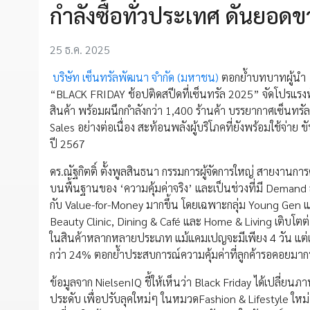
กำลังซื้อทั่วประเทศ ดันยอด
25 ธ.ค. 2025
บริษัท เซ็นทรัลพัฒนา จำกัด (มหาชน)
ตอกย้ำบทบาทผู้นำ 
“BLACK FRIDAY ช้อปติดสปีดที่เซ็นทรัล 2025” จัดโปรแรงท
สินค้า พร้อมผนึกกำลังกว่า 1,400 ร้านค้า บรรยากาศเซ็นทรัลท
Sales อย่างต่อเนื่อง สะท้อนพลังผู้บริโภคที่ยังพร้อมใช้จ่าย 
ปี 2567
ดร.ณัฐกิตติ์ ตั้งพูลสินธนา กรรมการผู้จัดการใหญ่ สายงานการ
บนพื้นฐานของ ‘ความคุ้มค่าจริง’ และเป็นช่วงที่มี Demand สู
กับ Value-for-Money มากขึ้น โดยเฉพาะกลุ่ม Young Gen แ
Beauty Clinic, Dining & Café และ Home & Living เติบโตต่
ในสินค้าหลากหลายประเภท แม้แคมเปญจะมีเพียง 4 วัน แต่เป็น
กว่า 24% ตอกย้ำประสบการณ์ความคุ้มค่าที่ลูกค้ารอคอยมากท
ข้อมูลจาก NielsenIQ ชี้ให้เห็นว่า Black Friday ได้เปลี่ยนภ
ประดับ เพื่อปรับลุคใหม่ๆ ในหมวดFashion & Lifestyle ใหม่