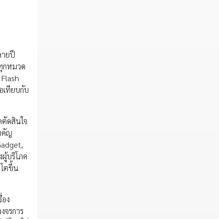
ลายปี
มทุกหมวด
 Flash
่อเทียบกับ
คตัดสินใจ
ำคัญ
Gadget,
ผู้บริโภค
โตขึ้น
ื่อง
ีวงจรการ