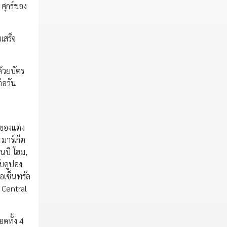
ศุกร์ของ
เสร็จ
ด้วยบัตร
ต่อวัน
อของแต่ง
มาร์เก็ต
อ็นบี โฮม,
ับคูปอง
ือเซ็นทรัล
 Central
ดทั้ง 4