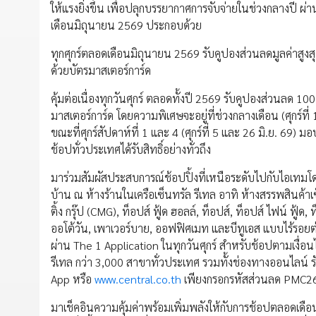
ให้แรงยิ่งขึ้น เพื่อปลุกบรรยากาศการจับจ่ายในช่วงกลางปี ผ
เดือนมิถุนายน 2569 ประกอบด้วย
ทุกศุกร์ตลอดเดือนมิถุนายน 2569 รับคูปองส่วนลดมูลค่าสูงสุ
ด้วยบัตรมาสเตอร์การ์ด
คุ้มต่อเนื่องทุกวันศุกร์ ตลอดทั้งปี 2569 รับคูปองส่วนลด 10
มาสเตอร์การ์ด โดยความพิเศษจะอยู่ที่ช่วงกลางเดือน (ศุกร์ที่ 1
ขณะที่ศุกร์สัปดาห์ที่ 1 และ 4 (ศุกร์ที่ 5 และ 26 มิ.ย. 69) มอบ
ช้อปทั่วประเทศได้รับสิทธิ์อย่างทั่วถึง
มาร่วมสัมผัสประสบการณ์ช้อปปิ้งที่เหนือระดับไปกับไอเทมโดน
บ้าน ณ ห้างร้านในเครือเซ็นทรัล รีเทล อาทิ ห้างสรรพสินค้าเซ
ติ้ง กรุ๊ป (CMG), ท็อปส์ ฟู้ด ฮอลล์, ท็อปส์, ท็อปส์ ไฟน์ ฟู้ด, 
ออโต้วัน, เพาเวอร์บาย, ออฟฟิศเมท และบีทูเอส แบบไร้รอยต
ผ่าน The 1 Application ในทุกวันศุกร์ สำหรับช้อปตามเงื่อน
รีเทล กว่า 3,000 สาขาทั่วประเทศ รวมทั้งช่องทางออนไลน์ 
App หรือ
www.central.co.th
เพียงกรอกรหัสส่วนลด PMC262 (
มาเช็คอินความคุ้มค่าพร้อมเพิ่มพลังให้กับการช้อปตลอดเดื