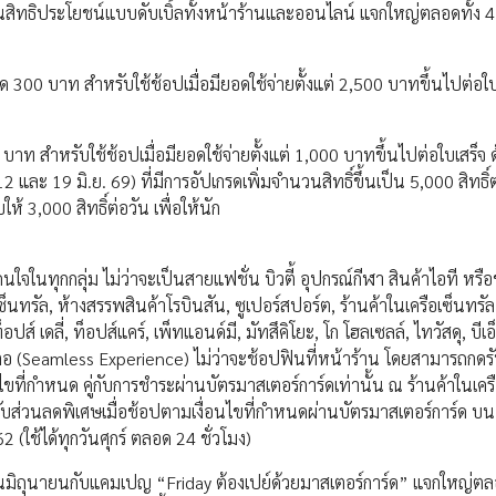
่านสิทธิประโยชน์แบบดับเบิ้ลทั้งหน้าร้านและออนไลน์ แจกใหญ่ตลอดทั้ง 4 
ด 300 บาท สำหรับใช้ช้อปเมื่อมียอดใช้จ่ายตั้งแต่ 2,500 บาทขึ้นไปต่อใบ
0 บาท สำหรับใช้ช้อปเมื่อมียอดใช้จ่ายตั้งแต่ 1,000 บาทขึ้นไปต่อใบเสร็จ 
2 และ 19 มิ.ย. 69) ที่มีการอัปเกรดเพิ่มจำนวนสิทธิ์ขึ้นเป็น 5,000 สิทธิ์
ให้ 3,000 สิทธิ์ต่อวัน เพื่อให้นัก
ใจในทุกกลุ่ม ไม่ว่าจะเป็นสายแฟชั่น บิวตี้ อุปกรณ์กีฬา สินค้าไอที หรื
็นทรัล, ห้างสรรพสินค้าโรบินสัน, ซูเปอร์สปอร์ต, ร้านค้าในเครือเซ็นทรัล 
ท็อปส์ เดลี่, ท็อปส์แคร์, เพ็ทแอนด์มี, มัทสึคิโยะ, โก โฮลเซลล์, ไทวัสดุ, บีเ
่อ (Seamless Experience) ไม่ว่าจะช้อปฟินที่หน้าร้าน โดยสามารถกดร
ไขที่กำหนด คู่กับการชำระผ่านบัตรมาสเตอร์การ์ดเท่านั้น ณ ร้านค้าในเคร
รับส่วนลดพิเศษเมื่อช้อปตามเงื่อนไขที่กำหนดผ่านบัตรมาสเตอร์การ์ด บน
ใช้ได้ทุกวันศุกร์ ตลอด 24 ชั่วโมง)
อนมิถุนายนกับแคมเปญ “Friday ต้องเปย์ด้วยมาสเตอร์การ์ด” แจกใหญ่ตลอ