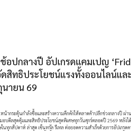
ช้อปกลางปี อัปเกรดแคมเปญ ‘Fri
อัดสิทธิประโยชน์แรงทั้งออนไลน์แล
ิถุนายน 69
ดินหน้ากระตุ้นกำลังซื้อและสร้างความคึกคักให้ตลาดค้าปลีกช่วงกลางปี ผ
่ 6 มอบดีลสุดคุ้มและสิทธิประโยชน์สุดพิเศษทุกวันศุกร์ตลอดปี 2569 หลังไ
ในทุกสัปดาห์ ล่าสุด เซ็นทรัล รีเทล ต่อยอดความสำเร็จด้วยการอัปเกรดคว