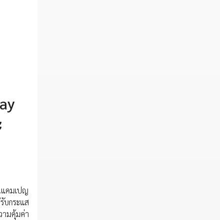
day
ะ
่านแคมเปญ
ด้รับกระแส
ามคุ้มค่า