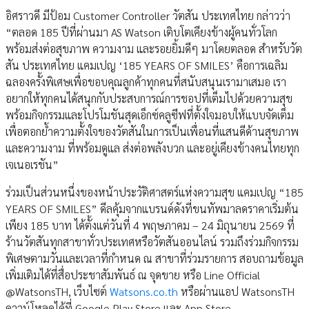
อิศราวดี มีป้อม Customer Controller วัตสัน ประเทศไทย กล่าวว่า
“ตลอด 185 ปีที่ผ่านมา AS Watson เติบโตเคียงข้างผู้คนทั่วโลก
พร้อมส่งต่อสุขภาพ ความงาม และรอยยิ้มดีๆ มาโดยตลอด สำหรับวัต
สัน ประเทศไทย แคมเปญ ‘185 YEARS OF SMILES’ คือการเฉลิม
ฉลองครั้งพิเศษเพื่อขอบคุณลูกค้าทุกคนที่สนับสนุนเรามาเสมอ เรา
อยากให้ทุกคนได้สนุกกับประสบการณ์การชอปที่เต็มไปด้วยความสุข
พร้อมกิจกรรมและโปรโมชันสุดเอ็กซ์คลูซีฟที่ตั้งใจมอบให้แบบจัดเต็ม
เพื่อตอกย้ำความตั้งใจของวัตสันในการเป็นเพื่อนที่แสนดีด้านสุขภาพ
และความงาม ที่พร้อมดูแล ส่งต่อพลังบวก และอยู่เคียงข้างคนไทยทุก
เจเนอเรชัน”
ร่วมเป็นส่วนหนึ่งของหน้าประวัติศาสตร์แห่งความสุข แคมเปญ “185
YEARS OF SMILES” ดีลคุ้มจากแบรนด์ดังที่ขนทัพมาลดราคาเริ่มต้น
เพียง 185 บาท ได้ตั้งแต่วันที่ 4 พฤษภาคม – 24 มิถุนายน 2569 ที่
ร้านวัตสันทุกสาขาทั่วประเทศหรือวัตสันออนไลน์ รวมถึงร่วมกิจกรรม
พิเศษตามวันและเวลาที่กำหนด ณ สาขาที่ร่วมรายการ สอบถามข้อมูล
เพิ่มเติมได้ที่สื่อประชาสัมพันธ์ ณ จุดขาย หรือ Line Official
@WatsonsTH, เว็บไซต์
Watsons.co.th
หรือผ่านแอป WatsonsTH
ดาวน์โหลดได้ที่ Google Play Store และ App Store