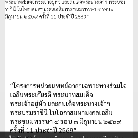
“โครงการหน่วยแพทย์อาสาเฉพาะทางร่วมใจ
เฉลิมพระเกียรติ พระบาทสมเด็จ
พระเจ้าอยู่หัว และสมเด็จพระนางเจ้าฯ
พระบรมราชินี ในโอกาสมหามงคลเฉลิม
พระชนมพรรษา ๔ รอบ ๓ มิถุนายน ๒๕๖๙
ครั้งที่ 11 ประจำปี 2569”
27 พ.ค. 2026