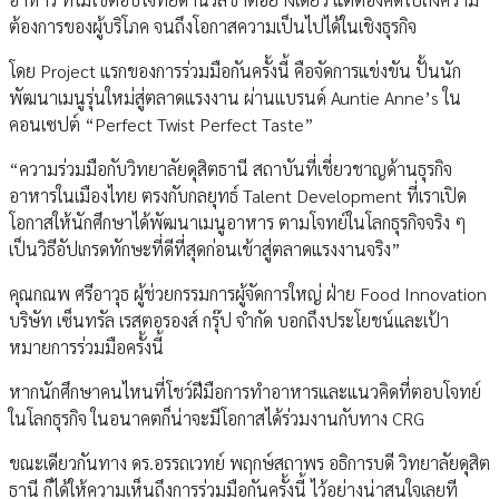
ต้องการของผู้บริโภค จนถึงโอกาสความเป็นไปได้ในเชิงธุรกิจ
โดย Project แรกของการร่วมมือกันครั้งนี้ คือจัดการแข่งขัน ปั้นนัก
พัฒนาเมนูรุ่นใหม่สู่ตลาดแรงงาน ผ่านแบรนด์ Auntie Anne’s ใน
คอนเซปต์ “Perfect Twist Perfect Taste”
“ความร่วมมือกับวิทยาลัยดุสิตธานี สถาบันที่เชี่ยวชาญด้านธุรกิจ
อาหารในเมืองไทย ตรงกับกลยุทธ์ Talent Development ที่เราเปิด
โอกาสให้นักศึกษาได้พัฒนาเมนูอาหาร ตามโจทย์ในโลกธุรกิจจริง ๆ
เป็นวิธีอัปเกรดทักษะที่ดีที่สุดก่อนเข้าสู่ตลาดแรงงานจริง”
คุณกณพ ศรีอาวุธ ผู้ช่วยกรรมการผู้จัดการใหญ่ ฝ่าย Food Innovation
บริษัท เซ็นทรัล เรสตอรองส์ กรุ๊ป จำกัด บอกถึงประโยชน์และเป้า
หมายการร่วมมือครั้งนี้
หากนักศึกษาคนไหนที่โชว์ฝีมือการทำอาหารและแนวคิดที่ตอบโจทย์
ในโลกธุรกิจ ในอนาคตก็น่าจะมีโอกาสได้ร่วมงานกับทาง CRG
ขณะเดียวกันทาง ดร.อรรถเวทย์ พฤกษ์สถาพร อธิการบดี วิทยาลัยดุสิต
ธานี ก็ได้ให้ความเห็นถึงการร่วมมือกันครั้งนี้ ไว้อย่างน่าสนใจเลยที