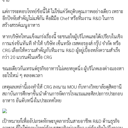
แต่การจะตอบโจทย์ข้อนี้ได้ ไม่ใช่แค่วัตถุดิบคุณภาพอย่างเดียว เพราะ
อีกปัจจัยสำคัญไม่แพ้กัน คือฝีมือ Chef หรือทีมงาน R&D ในการ
สร้างสรรค์เมนูอาหาร
หากบริษัทไหนแข็งแกร่งเรื่องนี้ จะชนะใจผู้บริโภคและได้เปรียบในเชิง
การแข่งขันทันที ทำให้ บริษัท เซ็นทรัล เรสตอรองส์ กรุ๊ป จำกัด หรือ
CRG เลือกให้ความสำคัญกับทีมงาน R&D ผู้อยู่เบื้องหลังความสำเร็จ
กว่า 20 แบรนด์ในเครือ CRG
ขณะเดียวกันเทรนด์ธุรกิจอาหารไม่เคยหยุดนิ่ง ผู้บริโภคเองต่างมองหา
อะไรใหม่ ๆ ตลอดเวลา
เหตุผลเหล่านี้เองทำให้ CRG ลงนาม MOU กับทางวิทยาลัยดุสิตธานี
สถาบันการศึกษาชั้นนำด้านการจัดการโรงแรมและศิลปะการประกอบ
อาหาร อันดับหนึ่งในประเทศไทย
เป้าหมายก็เพื่ออัปเกรดทักษะบุคลากรในสายอาชีพ R&D ด้านธุรกิจ
อาหาร ที่ไม่ใช่ตอบโจทย์ด้านรสชาติอย่างเดียว แต่ต้องคิดไปถึงความ