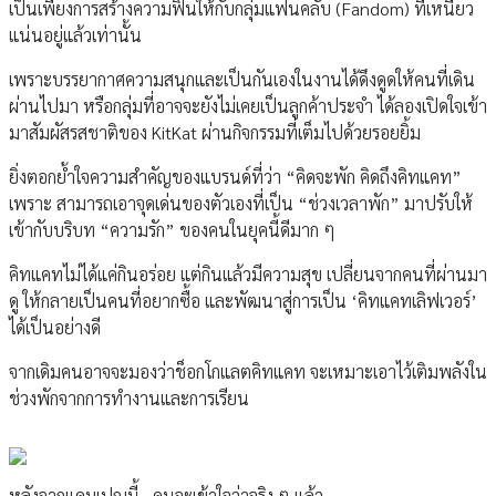
เป็นเพียงการสร้างความฟินให้กับกลุ่มแฟนคลับ (Fandom) ที่เหนียว
แน่นอยู่แล้วเท่านั้น
เพราะบรรยากาศความสนุกและเป็นกันเองในงานได้ดึงดูดให้คนที่เดิน
ผ่านไปมา หรือกลุ่มที่อาจจะยังไม่เคยเป็นลูกค้าประจํา ได้ลองเปิดใจเข้า
มาสัมผัสรสชาติของ KitKat ผ่านกิจกรรมที่เต็มไปด้วยรอยยิ้ม
ยิ่งตอกยํ้าใจความสําคัญของแบรนด์ที่ว่า “คิดจะพัก คิดถึงคิทแคท”
เพราะ สามารถเอาจุดเด่นของตัวเองที่เป็น “ช่วงเวลาพัก” มาปรับให้
เข้ากับบริบท “ความรัก” ของคนในยุคนี้ดีมาก ๆ
คิทแคทไม่ได้แค่กินอร่อย แต่กินแล้วมีความสุข เปลี่ยนจากคนที่ผ่านมา
ดู ให้กลายเป็นคนที่อยากซื้อ และพัฒนาสู่การเป็น ‘คิทแคทเลิฟเวอร์’
ได้เป็นอย่างดี
จากเดิมคนอาจจะมองว่าช็อกโกแลตคิทแคท จะเหมาะเอาไว้เติมพลังใน
ช่วงพักจากการทํางานและการเรียน
หลังจากแคมเปญนี้.. คนจะเข้าใจว่าจริง ๆ แล้ว