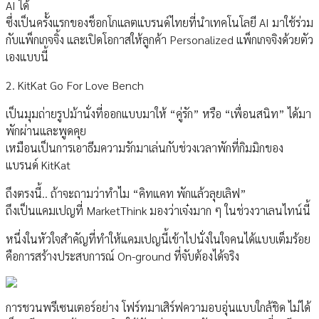
AI ได้
ซึ่งเป็นครั้งแรกของช็อกโกแลตแบรนด์ไทยที่นําเทคโนโลยี AI มาใช้ร่วม
กับแพ็กเกจจิ้ง และเปิดโอกาสให้ลูกค้า Personalized แพ็กเกจจิงด้วยตัว
เองแบบนี้
2. KitKat Go For Love Bench
เป็นมุมถ่ายรูปม้านั่งที่ออกแบบมาให้ “คู่รัก” หรือ “เพื่อนสนิท” ได้มา
พักผ่านและพูดคุย
เหมือนเป็นการเอาธีมความรักมาเล่นกับช่วงเวลาพักที่กิมมิกของ
แบรนด์ KitKat
ถึงตรงนี้.. ถ้าจะถามว่าทําไม “คิทแคท พักแล้วลุยเลิฟ”
ถึงเป็นแคมเปญที่ MarketThink มองว่าเจ๋งมาก ๆ ในช่วงวาเลนไทน์นี้
หนึ่งในหัวใจสําคัญที่ทําให้แคมเปญนี้เข้าไปนั่งในใจคนได้แบบเต็มร้อย
คือการสร้างประสบการณ์ On-ground ที่จับต้องได้จริง
การชวนพรีเซนเตอร์อย่าง โฟร์ทมาเสิร์ฟความอบอุ่นแบบใกล้ชิด ไม่ได้