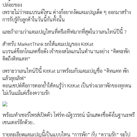
ปล่อยของ
เพราะไม่ว่าจะแบรนด์ไหน ต่างก็อยากงัดแคมเปญเด็ด ๆ ออกมาสร้าง
การรับรู้กับลูกค้าในวันนี้กันทั้งนั้น
และถ้าถามว่าแคมเปญไหนที่ครีเอทีฟมากที่สุดในวาเลนไทน์ปีนี้ ?
สําหรับ MarketThink ยกให้แคมเปญของ KitKat
แบรนด์ช็อกโกแลตชื่อดัง เจ้าของสโลแกนในตํานานอย่าง “คิดจะพัก
คิดถึงคิทแคท”
เพราะวาเลนไทน์ปีนี้ KitKat มาพร้อมกับแคมเปญชื่อ “คิทแคท พัก
แล้วลุยเลิฟ”
คอนเซปต์คือการตอกยํ้าให้คนรู้ว่า KitKat เป็นช่วงเวลาพักของทุกคน
ไม่เว้นแม้แต่เรื่องความรัก
พร้อมทําเซอร์ไพรส์เปิดตัว โฟร์ท-ณัฐวรรธน์ นักแสดงชื่อดังในฐานะพรี
เซนเตอร์อีกด้วย..
รายละเอียดแคมเปญนี้เป็นแบบไหน “การพัก” กับ “ความรัก” จะไป