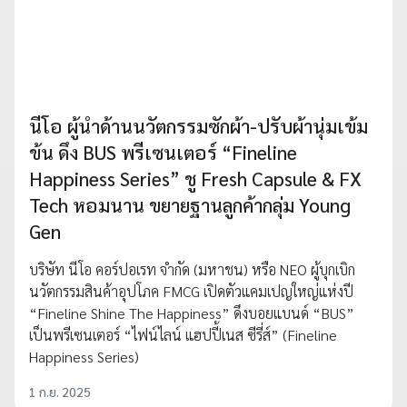
นีโอ ผู้นำด้านนวัตกรรมซักผ้า-ปรับผ้านุ่มเข้ม
ข้น ดึง BUS พรีเซนเตอร์ “Fineline
Happiness Series” ชู Fresh Capsule & FX
Tech หอมนาน ขยายฐานลูกค้ากลุ่ม Young
Gen
บริษัท นีโอ คอร์ปอเรท จำกัด (มหาชน) หรือ NEO ผู้บุกเบิก
นวัตกรรมสินค้าอุปโภค FMCG เปิดตัวแคมเปญใหญ่แห่งปี
“Fineline Shine The Happiness” ดึงบอยแบนด์ “BUS”
เป็นพรีเซนเตอร์ “ไฟน์ไลน์ แฮปปี้เนส ซีรี่ส์” (Fineline
Happiness Series)
1 ก.ย. 2025