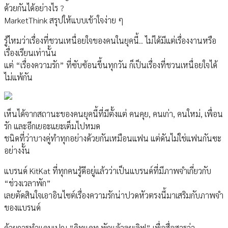
ด้วยกันได้อย่างไร ?
MarketThink สรุปให้แบบเข้าใจง่าย ๆ
รู้ไหมว่าเรื่องที่ชวนเหนื่อยใจของคนในยุคนี้.. ไม่ได้มีแต่เรื่องงานหรือ
เรื่องเรียนเท่านั้น
แต่ “เรื่องความรัก” ที่ซับซ้อนขึ้นทุกวัน ก็เป็นเรื่องที่ชวนเหนื่อยใจได้
ไม่แพ้กัน
เห็นได้จากสถานะของคนยุคนี้ที่มีตั้งแต่ คนคุย, คนเก่า, คนใหม่, เพื่อน
รัก และอีกเยอะแยะเต็มไปหมด
ชนิดที่ว่าบางคู่ทําทุกอย่างด้วยกันเหมือนแฟน แต่ดันไม่ใช่แฟนกันซะ
อย่างงั้น
แบรนด์ KitKat ที่ทุกคนรู้ดีอยู่แล้วว่าเป็นแบรนด์ที่มีภาพจําเกี่ยวกับ
“ช่วงเวลาพัก”
เลยตัดสินใจเอาอินไซต์เรื่องความรักน่าปวดหัวตรงนี้มาเสริมกับภาพจํา
ของแบรนด์
ด้วยการทําแคมเปญ “คิทแคท พักแล้วลุยเลิฟ” เพื่อสื่อสารว่า