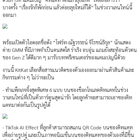
บางครั้ง “เรื่องรักก็พักก่อน แล้วค่อยลุยใหม่ก็ได้” ในช่วงวาเลนไทน์นี้
ออกมา
พร้อมเปิดตัวไอดอลชื่อดัง “โฟร์ท-ณัฐวรรธน์ จิโรชน์ธิกุล” นักแสดง
ค่าย GMM ที่มีภาพจําเป็นคนสดใส ร่าเริง อบอุ่น แถมยังสะท้อนตัวตน
ของ Gen Z ได้ดีมาก ๆ มารับบทพรีเซนเตอร์ของแคมเปญนี้ด้วย
งานนี้ KitKat เลือกสื่อสารแนวคิดของตัวเองออกมาผ่านตัวสินค้าและ
กิจกรรมต่าง ๆ ไม่ว่าจะเป็น
- ทําแพ็กเกจจิ้งสุดพิเศษ 6 แบบ บนซองช็อกโกแลตคิทแคทในช่วง
วาเลนไทน์ที่เป็นตัวการ์ตูนสุดน่ารัก โดยลูกค้าจะสามารถเอาซองคิท
แคทมาต่อกันเป็นรูปคู่ได้
- TikTok AI Effect ที่ลูกค้าสามารถสแกน QR Code บนซองคิทแคท
เพื่อถ่ายรูปคู่ และเป็นภาพอนิเมชั่นบนซองคิทแคทของตัวเองที่มีชิ้น