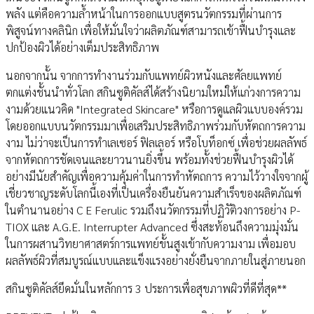
พลัง แต่คือความล้ำหน้าในการออกแบบสูตรนวัตกรรมที่ผ่านการ
พิสูจน์ทางคลินิก เพื่อให้มั่นใจว่าผลิตภัณฑ์สามารถเข้าฟื้นบำรุงและ
ปกป้องผิวได้อย่างเต็มประสิทธิภาพ
นอกจากนั้น จากการทำงานร่วมกับแพทย์ผิวหนังและศัลยแพทย์
ตกแต่งชั้นนำทั่วโลก สกินซูติคัลส์ได้สร้างนิยามใหม่ให้แก่วงการความ
งามด้วยแนวคิด "Integrated Skincare" หรือการดูแลผิวแบบองค์รวม
โดยออกแบบนวัตกรรมมาเพื่อเสริมประสิทธิภาพร่วมกับหัตถการความ
งาม ไม่ว่าจะเป็นการทำเลเซอร์ ฟิลเลอร์ หรือโบท็อกซ์ เพื่อช่วยผลลัพธ์
จากหัตถการชัดเจนและยาวนานยิ่งขึ้น พร้อมทั้งช่วยฟื้นบำรุงผิวได้
อย่างมีนัยสำคัญเพื่อความคุ้มค่าในการทำหัตถการ ความไว้วางใจจากผู้
เชี่ยวชาญระดับโลกนี้เองที่เป็นเครื่องยืนยันความสำเร็จของผลิตภัณฑ์
ในตำนานอย่าง C E Ferulic รวมถึงนวัตกรรมที่ปฏิวัติวงการอย่าง P-
TIOX และ A.G.E. Interrupter Advanced ซึ่งสะท้อนถึงความมุ่งมั่น
ในการผสานวิทยาศาสตร์การแพทย์ขั้นสูงเข้ากับความงาม เพื่อมอบ
ผลลัพธ์ผิวที่สมบูรณ์แบบและแข็งแรงอย่างยั่งยืนจากภายในสู่ภายนอก
สกินซูติคัลส์ยึดมั่นในหลักการ 3 ประการเพื่อสุขภาพผิวที่ดีที่สุด**