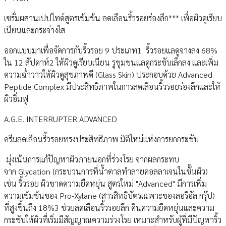
เซรั่มผสานเปปไทด์สูตรเข้มข้น ลดเลือนริ้วรอยร่องลึก*** เพื่อผิวดูเรียบ
เนียนและกระจ่างใส
ออกแบบมาเพื่อจัดการกับริ้วรอย 9 ประเภท1 ริ้วรอยแลดูจางลง 68%
ใน 12 สัปดาห์2 ให้ผิวดูเรียบเนียน รูขุมขนแลดูกระชับเล็กลง และเพิ่ม
ความฉ่ำวาวให้ผิวดูสุขภาพดี (Glass Skin) ประกอบด้วย Advanced
Peptide Complex มีประสิทธิภาพในการลดเลือนริ้วรอยร่องลึกและให้
ผิวอิ่มฟู
A.G.E. INTERRUPTER ADVANCED
ครีมลดเลือนริ้วรอยทรงประสิทธิภาพ มิติใหม่แห่งการยกกระชับ
มุ่งเน้นการแก้ปัญหาผิวภายนอกที่ร่วงโรย จากผลกระทบ
จาก Glycation (กระบวนการที่น้ำตาลทำลายคอลลาเจนในชั้นผิว)
เช่น ริ้วรอย ผิวขาดความยืดหยุ่น สูตรใหม่ "Advanced" มีการเพิ่ม
ความเข้มข้นของ Pro-Xylane (สารสิทธิบัตรเฉพาะของลอรีอัล กรุ๊ป)
ที่สูงขึ้นถึง 18%3 ช่วยลดเลือนริ้วรอยลึก คืนความยืดหยุ่นและความ
กระชับให้ผิวที่เริ่มมีสัญญาณความร่วงโรย เหมาะสำหรับผู้ที่มีปัญหาริ้ว