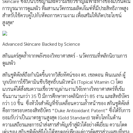
Skincare ซึ่งเป็นปรัชญาและความเชี่ยวชาญเฉพาะทางของแบรนด์ใน
การบูรณาการดูแลผิว ที่ผสานนวัตกรรมผลิตภัณฑ์ที่มีประสิทธิภาพสูง
สำหรับใช้ควบคู่ไปกับหัตถการความงาม เพื่อเสริมให้เกิดประโยชน์
สูงสุด"
Advanced Skincare Backed by Science
สกินแคร์สุดล้ำจากพลังของวิทยาศาสตร์ - นวัตกรรมที่พลิกนิยามการ
ดูแลผิว
สกินซูติคัลส์ถือกำเนิดขึ้นจากวิสัยทัศน์ของ ดร. เชลดอน พินเนลล์ ผู้
บุกเบิกการใช้วิตามินซีบริสุทธิ์บนผิวหนัง (Topical Vitamin C) โดย
แบรนด์ได้สั่งสมความเชี่ยวชาญผ่านงานวิจัยทางวิทยาศาสตร์ที่เข้ม
ข้นมานานกว่า 35 ปี มีการศึกษาทางคลินิกกว่า 85 งาน และสิทธิบัตร
กว่า 10 ชิ้น ซึ่งหัวใจสำคัญที่ขับเคลื่อนความล้ำหน้าของ สกินซูติคัลส์
คือการครอบครองสิทธิบัตร “Duke Antioxidant Patent” ซึ่งได้รับการ
ยอมรับว่าเป็นมาตรฐานสูงสุด (Gold Standard) ระดับโลกในด้าน
ความเสถียรและการนำส่งสารสำคัญเข้าสู่ผิวได้อย่างดีเยี่ยม ความโดด
เด่นของ สกินซูติคัลส์จึงไม่ได้หยุดอยู่เพียงแค่การคัดสรรส่วนผสมที่ทรง