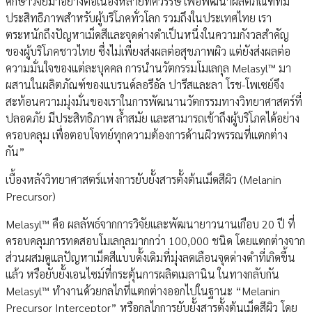
ศึกษาวิจัยมาอย่างต่อเนื่องหลายทศวรรษ เพื่อพัฒนาผลิตภัณฑ์ที่มี
ประสิทธิภาพสำหรับผู้บริโภคทั่วโลก รวมถึงในประเทศไทย เรา
ตระหนักถึงปัญหาเม็ดสีและจุดด่างดำเป็นหนึ่งในความกังวลสำคัญ
ของผู้บริโภคชาวไทย ซึ่งไม่เพียงส่งผลต่อสุขภาพผิว แต่ยังส่งผลต่อ
ความมั่นใจของแต่ละบุคคล การนำนวัตกรรมโมเลกุล Melasyl™ มา
ผสานในผลิตภัณฑ์ของแบรนด์ลอรีอัล ปารีสและลา โรช-โพเซย์จึง
สะท้อนความมุ่งมั่นของเราในการพัฒนานวัตกรรมทางวิทยาศาสตร์ที่
ปลอดภัย มีประสิทธิภาพ ล้ำสมัย และสามารถเข้าถึงผู้บริโภคได้อย่าง
ครอบคลุม เพื่อตอบโจทย์ทุกความต้องการด้านผิวพรรณที่แตกต่าง
กัน”
เบื้องหลังวิทยาศาสตร์แห่งการยับยั้งสารตั้งต้นเม็ดสีผิว (Melanin
Precursor)
Melasyl™ คือ ผลลัพธ์จากการวิจัยและพัฒนายาวนานเกือบ 20 ปี ที่
ครอบคลุมการทดสอบโมเลกุลมากกว่า 100,000 ชนิด โดยแตกต่างจาก
ส่วนผสมดูแลปัญหาเม็ดสีแบบดั้งเดิมที่มุ่งลดเลือนจุดด่างดำที่เกิดขึ้น
แล้ว หรือยับยั้งเอนไซม์ที่กระตุ้นการผลิตเมลานิน ในทางกลับกัน
Melasyl™ ทำงานด้วยกลไกที่แตกต่างออกไปในฐานะ “Melanin
Precursor Interceptor” หรือกลไกการยับยั้งสารตั้งต้นเม็ดสีผิว โดย