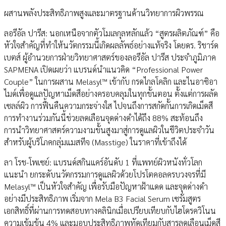
ผสานพลังประสิทธิภาพสูงและมาตรฐานด้านวิทยาการผิวพรรณ
ลอรีอัล ปารีส: นอกเหนือจากตัวโมเลกุลหลักแล้ว “สูตรผลิตภัณฑ์” คือ
หัวใจสำคัญที่ทำให้นวัตกรรมนี้เกิดผลลัพธ์อย่างแท้จริง โดยดร. ริชาร์ด
เบตส์ ผู้อำนวยการฝ่ายวิทยาศาสตร์ของลอรีอัล ปารีส ประจำภูมิภาค
SAPMENA เปิดเผยว่า แบรนด์นำแนวคิด “Professional Power
Couple” ในการผสาน Melasyl™ เข้ากับ กรดไกลโคลิก และไนอาซิอา
ไมด์เพื่อดูแลปัญหาเม็ดสีอย่างครอบคลุมในทุกขั้นตอน ตั้งแต่การผลัด
เซลล์ผิว การฟื้นคืนความกระจ่างใส ไปจนถึงการสกัดกั้นการเกิดเม็ดสี
การทำงานร่วมกันนี้ช่วยลดเลือนจุดด่างดำได้ถึง 88% สะท้อนถึง
การนำวิทยาศาสตร์ความงามขั้นสูงมาสู่การดูแลผิวในชีวิตประจำวัน
สำหรับผู้บริโภคกลุ่มแมสทีจ (Masstige) ในราคาที่เข้าถึงได้
ลา โรช-โพเซย์: แบรนด์สกินแคร์อันดับ 1 ที่แพทย์ผิวหนังทั่วโลก
แนะนำ ยกระดับนวัตกรรมการดูแลผิวด้วยโปรโตคอลครบวงจรที่มี
Melasyl™ เป็นหัวใจสำคัญ เพื่อรับมือปัญหาฝ้าแดด และจุดด่างดำ
อย่างมีประสิทธิภาพ เริ่มจาก Mela B3 Facial Serum เซรั่มสูตร
เอกสิทธิ์ที่ผ่านการทดสอบทางคลินิกเมื่อเปรียบเทียบกับไฮโดรควิโนน
ความเข้มข้น 4% และมอบประสิทธิภาพทัดเทียมกับสารลดเลือนเม็ดสี