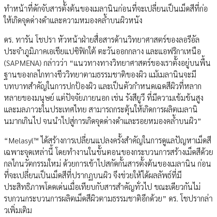
ทำหน้าที่ดักจับสารตั้งต้นของเมลานินก่อนที่จะเปลี่ยนเป็นเม็ดสีที่ก่อ
ให้เกิดจุดด่างดำและความหมองคล้ำบนผิวหนัง
ดร. ทารัน โชปรา หัวหน้าฝ่ายสื่อสารด้านวิทยาศาสตร์ของลอรีอัล
ประจำภูมิภาคเอเชียแปซิฟิกใต้ ตะวันออกกลาง และแอฟริกาเหนือ
(SAPMENA) กล่าวว่า “แนวทางทางวิทยาศาสตร์ของเราตั้งอยู่บนพื้น
ฐานของกลไกทางชีววิทยาตามธรรมชาติของผิว แม้เมลานินจะมี
บทบาทสำคัญในการปกป้องผิว และเป็นตัวกำหนดเฉดสีผิวที่หลาก
หลายของมนุษย์ แต่ปัจจัยภายนอก เช่น รังสียูวี ที่มีความเข้มข้นสูง
และมลภาวะในประเทศไทย สามารถกระตุ้นให้เกิดการผลิตเมลานิ
นมากเกินไป จนนำไปสู่การเกิดจุดด่างดำและรอยหมองคล้ำบนผิว”
“Melasyl™ ได้สร้างการเปลี่ยนแปลงครั้งสำคัญในการดูแลปัญหาเม็ดสี
เฉพาะจุดเหล่านี้ โดยทำงานในขั้นตอนของกระบวนการสร้างเม็ดสีด้วย
กลไกนวัตกรรมใหม่ ด้วยการเข้าไปสกัดกั้นสารตั้งต้นของเมลานิน ก่อน
ที่จะเปลี่ยนเป็นเม็ดสีที่ปรากฏบนผิว จึงช่วยให้ได้ผลลัพธ์ที่มี
ประสิทธิภาพโดดเด่นเมื่อเทียบกับสารสำคัญทั่วไป ขณะเดียวกันไม่
รบกวนกระบวนการผลิตเม็ดสีผิวตามธรรมชาติอีกด้วย” ดร. โชปรากล่า
วเพิ่มเติม