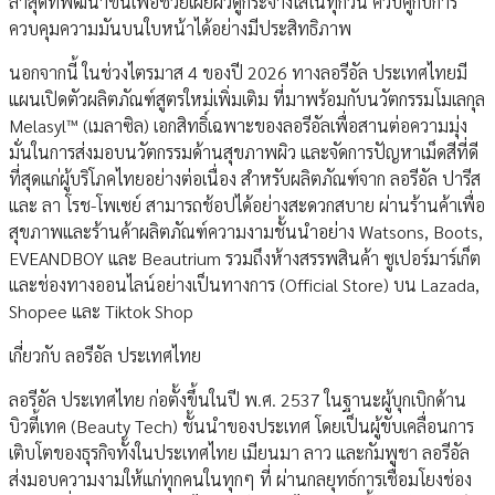
ล่าสุดที่พัฒนาขึ้นเพื่อช่วยเผยผิวดูกระจ่างใสในทุกวัน ควบคู่กับการ
ควบคุมความมันบนใบหน้าได้อย่างมีประสิทธิภาพ
นอกจากนี้ ในช่วงไตรมาส 4 ของปี 2026 ทางลอรีอัล ประเทศไทยมี
แผนเปิดตัวผลิตภัณฑ์สูตรใหม่เพิ่มเติม ที่มาพร้อมกับนวัตกรรมโมเลกุล
Melasyl™ (เมลาซิล) เอกสิทธิ์เฉพาะของลอรีอัลเพื่อสานต่อความมุ่ง
มั่นในการส่งมอบนวัตกรรมด้านสุขภาพผิว และจัดการปัญหาเม็ดสีที่ดี
ที่สุดแก่ผู้บริโภคไทยอย่างต่อเนื่อง สำหรับผลิตภัณฑ์จาก ลอรีอัล ปารีส
และ ลา โรช-โพเซย์ สามารถช้อปได้อย่างสะดวกสบาย ผ่านร้านค้าเพื่อ
สุขภาพและร้านค้าผลิตภัณฑ์ความงามชั้นนำอย่าง Watsons, Boots,
EVEANDBOY และ Beautrium รวมถึงห้างสรรพสินค้า ซูเปอร์มาร์เก็ต
และช่องทางออนไลน์อย่างเป็นทางการ (Official Store) บน Lazada,
Shopee และ Tiktok Shop
เกี่ยวกับ ลอรีอัล ประเทศไทย
ลอรีอัล ประเทศไทย ก่อตั้งขึ้นในปี พ.ศ. 2537 ในฐานะผู้บุกเบิกด้าน
บิวตี้เทค (Beauty Tech) ชั้นนำของประเทศ โดยเป็นผู้ขับเคลื่อนการ
เติบโตของธุรกิจทั้งในประเทศไทย เมียนมา ลาว และกัมพูชา ลอรีอัล
ส่งมอบความงามให้แก่ทุกคนในทุกๆ ที่ ผ่านกลยุทธ์การเชื่อมโยงช่อง