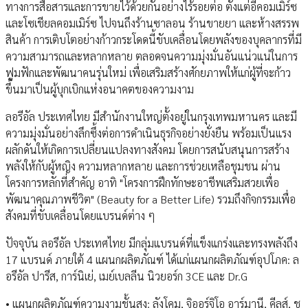
ทางการสื่อสารและการขายไว้ด้วยกันอย่างไร้รอยต่อ ตั้งแต่อีคอมเมิร์ซ
และโซเชียลคอมเมิร์ซ ไปจนถึงร้านซาลอน ร้านขายยา และห้างสรรพ
สินค้า การเติบโตอย่างก้าวกระโดดนี้ขับเคลื่อนโดยพลังของบุคลากรที่มี
ความสามารถและหลากหลาย ตลอดจนความมุ่งมั่นอันแน่วแน่ในการ
ฟูมฟักและพัฒนาคนรุ่นใหม่ เพื่อเสริมสร้างศักยภาพให้แก่ผู้ที่จะก้าว
ขึ้นมาเป็นผู้บุกเบิกแห่งอนาคตของความงาม
ลอรีอัล ประเทศไทย มีสำนักงานใหญ่ตั้งอยู่ในกรุงเทพมหานคร และมี
ความมุ่งมั่นอย่างลึกซึ้งต่อการดำเนินธุรกิจอย่างยั่งยืน พร้อมเป็นแรง
ผลักดันให้เกิดการเปลี่ยนแปลงทางสังคม โดยการสนับสนุนการสร้าง
พลังให้กับผู้หญิง ความหลากหลาย และการช่วยเหลือชุมชน ผ่าน
โครงการหลักที่สำคัญ อาทิ "โครงการฝึกทักษะอาชีพเสริมสวยเพื่อ
พัฒนาคุณภาพชีวิต" (Beauty for a Better Life) รวมถึงกิจกรรมเพื่อ
สังคมที่ขับเคลื่อนโดยแบรนด์ต่าง ๆ
ปัจจุบัน ลอรีอัล ประเทศไทย มีกลุ่มแบรนด์ที่แข็งแกร่งและทรงพลังถึง
17 แบรนด์ ภายใต้ 4 แผนกผลิตภัณฑ์ ได้แก่แผนกผลิตภัณฑ์อุปโภค: ล
อรีอัล ปารีส, การ์นิเย่, เมย์เบลลีน นิวยอร์ก 3CE และ Dr.G
• แผนกผลิตภัณฑ์ความงามชั้นสูง: ลังโคม, จิออร์จิโอ อาร์มานี, คีลส์, ชู