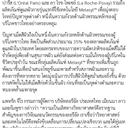
ปารีส (L'Oréal Paris) และ ลา โรช-โพเซย์ (La Roche-Posay) รวมถึง
ผลิตภัณฑ์ดูแลผิวกายรุ่นแรกที่ใช้เทคโนโลยี Melasyl™ เพื่อมุ่งตอบ
โจทย์ปัญหาจุดด่างดำ หนึ่งในความกังวลด้านผิวพรรณหลักของผู้
บริโภคชาวไทยอย่างครอบคลุม
ปัญหาเม็ดสีผิวถือเป็นหนึ่งในความกังวลหลักด้านผิวพรรณของผู้
บริโภคชาวไทย คิดเป็นสัดส่วนประมาณ 35% ของตลาดผลิตภัณฑ์
ดูแลผิวในประเทศ โดยผลกระทบของภาวะความผิดปกติของเม็ดสีไม่ได้
จำกัดอยู่เพียงด้านสุขภาพผิว แต่ยังส่งผลต่อความมั่นใจของผู้บริโภคใน
ชีวิตประจำวัน ขณะที่กลุ่มผลิตภัณฑ์ Melasyl™ ที่ขยายเพิ่มขึ้นถูก
พัฒนาขึ้นเพื่อนำเสนอโซลูชันเฉพาะสำหรับสภาพผิวและความ
ต้องการที่หลากหลาย โดยมุ่งเน้นการปรับสีผิวให้ดูสม่ำเสมอยิ่งขึ้น ด้วย
การสกัดกั้นไม่ให้เม็ดสีก่อตัวในชั้นผิว ก่อนที่จะเป็นจุดด่างดำและความ
หมองคล้ำเฉพาะจุด
แพทริก จีโร กรรมการผู้จัดการ บริษัทลอรีอัล ประเทศไทย เมียนมา ลาว
และกัมพูชา กล่าวว่า “ความเป็นเลิศทางวิทยาศาสตร์คือรากฐาน
สำคัญของการวิจัยและนวัตกรรมของลอรีอัล เราเชื่อว่าวิทยาศาสตร์
และเทคโนโลยีคือพลังขับเคลื่อนการเปลี่ยนแปลงเชิงบวก และได้ทุ่มเท