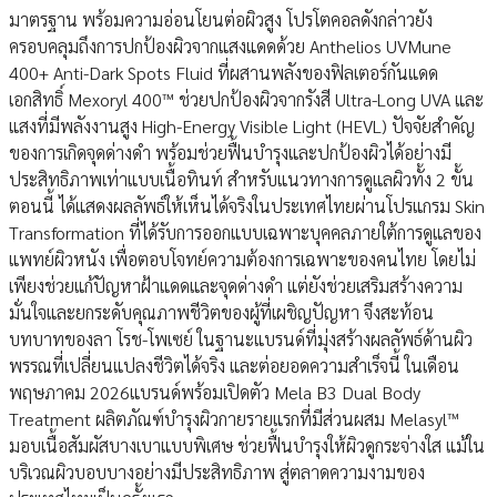
มาตรฐาน พร้อมความอ่อนโยนต่อผิวสูง โปรโตคอลดังกล่าวยัง
ครอบคลุมถึงการปกป้องผิวจากแสงแดดด้วย Anthelios UVMune
400+ Anti-Dark Spots Fluid ที่ผสานพลังของฟิลเตอร์กันแดด
เอกสิทธิ์ Mexoryl 400™ ช่วยปกป้องผิวจากรังสี Ultra-Long UVA และ
แสงที่มีพลังงานสูง High-Energy Visible Light (HEVL) ปัจจัยสำคัญ
ของการเกิดจุดด่างดำ พร้อมช่วยฟื้นบำรุงและปกป้องผิวได้อย่างมี
ประสิทธิภาพเท่าแบบเนื้อทินท์ สำหรับแนวทางการดูแลผิวทั้ง 2 ขั้น
ตอนนี้ ได้แสดงผลลัพธ์ให้เห็นได้จริงในประเทศไทยผ่านโปรแกรม Skin
Transformation ที่ได้รับการออกแบบเฉพาะบุคคลภายใต้การดูแลของ
แพทย์ผิวหนัง เพื่อตอบโจทย์ความต้องการเฉพาะของคนไทย โดยไม่
เพียงช่วยแก้ปัญหาฝ้าแดดและจุดด่างดำ แต่ยังช่วยเสริมสร้างความ
มั่นใจและยกระดับคุณภาพชีวิตของผู้ที่เผชิญปัญหา จึงสะท้อน
บทบาทของลา โรช-โพเซย์ ในฐานะแบรนด์ที่มุ่งสร้างผลลัพธ์ด้านผิว
พรรณที่เปลี่ยนแปลงชีวิตได้จริง และต่อยอดความสำเร็จนี้ ในเดือน
พฤษภาคม 2026แบรนด์พร้อมเปิดตัว Mela B3 Dual Body
Treatment ผลิตภัณฑ์บำรุงผิวกายรายแรกที่มีส่วนผสม Melasyl™
มอบเนื้อสัมผัสบางเบาแบบพิเศษ ช่วยฟื้นบำรุงให้ผิวดูกระจ่างใส แม้ใน
บริเวณผิวบอบบางอย่างมีประสิทธิภาพ สู่ตลาดความงามของ