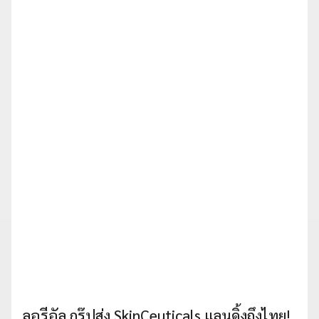
ลอรีอัล กรุ๊ปส่ง SkinCeuticals แลนดิ้งถึงไทย!