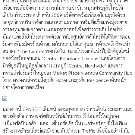
หน้าลงทุนเชิงรุกตามแผน พร้อมขยายอาณาจักรธุรกิจทั่วทุกภูมิภาค
เพื่อยกระดับขีดความสามารถในการแข่งขัน หนุนเศรษฐกิจไทยให้
เติบโตทั่วประเทศ สำหรับ 2569 บริษัทฯพร้อมขับเคลื่อนธุรกิจด้วย
กลยุทธ์การบริหารจัดการและสถานะทางการเงินที่แข็งแกร่งมุ่งขยาย
การลงทุนระยะยาวตามแผนยุทธศาสตร์เพื่อสร้างการเติบโตอย่าง
มั่นคงและยั่งยืนในอนาคตด้วยการเปิดศูนย์การค้าใหม่ที่ได้รับการตอบ
รับจากพันธมิตรร้านค้าอย่างล้นหลามได้แก่ ศูนย์การค้าแฟล็กชิพแห่ง
อนาคต ‘The Central พหลโยธิน’ เมกะโปรเจกต์แห่งปี, มิกซ์ยูสใหม่
ของจังหวัดขอนแก่น ‘Central Khonkaen Campus’ และโครงการ
มิกซ์ยูสที่ใหญ่ที่สุดใจกลางนนทบุรี ‘Central Northville’ และการ
ทรานส์ฟอร์มครั้งใหญ่ของ Market Place ทองหล่อ Community Hub
ใจกลางทองหล่อรวมถึงธุรกิจ Hotel และธุรกิจ Residence เดินหน้า
ขยายโครงการต่อเนื่อง
นอกจากนี้ CPNREIT เดินหน้าตามยุทธศาสตร์การเติบโตระยะยาวและ
ยกระดับศักยภาพพอร์ตสินทรัพย์ผ่านการปรับโฉมครั้งใหญ่ของ
“เซ็นทรัลปิ่นเกล้า” และ “เซ็นทรัลเชียงใหม่แอร์พอร์ต” ซึ่งไม่เพียง
สร้างภาพลักษณ์ใหม่แต่ยังช่วย ดันจำนวน Traffic เพิ่มขึ้นอย่างมีนัย