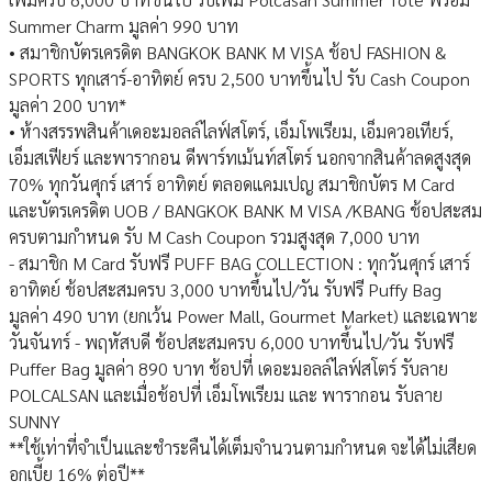
Summer Charm มูลค่า 990 บาท
• สมาชิกบัตรเครดิต BANGKOK BANK M VISA ช้อป FASHION &
SPORTS ทุกเสาร์-อาทิตย์ ครบ 2,500 บาทขึ้นไป รับ Cash Coupon
มูลค่า 200 บาท*
• ห้างสรรพสินค้าเดอะมอลล์ไลฟ์สโตร์, เอ็มโพเรียม, เอ็มควอเทียร์,
เอ็มสเฟียร์ และพารากอน ดีพาร์ทเม้นท์สโตร์ นอกจากสินค้าลดสูงสุด
70% ทุกวันศุกร์ เสาร์ อาทิตย์ ตลอดแคมเปญ สมาชิกบัตร M Card
และบัตรเครดิต UOB / BANGKOK BANK M VISA /KBANG ช้อปสะสม
ครบตามกำหนด รับ M Cash Coupon รวมสูงสุด 7,000 บาท
- สมาชิก M Card รับฟรี PUFF BAG COLLECTION : ทุกวันศุกร์ เสาร์
อาทิตย์ ช้อปสะสมครบ 3,000 บาทขึ้นไป/วัน รับฟรี Puffy Bag
มูลค่า 490 บาท (ยกเว้น Power Mall, Gourmet Market) และเฉพาะ
วันจันทร์ - พฤหัสบดี ช้อปสะสมครบ 6,000 บาทขึ้นไป/วัน รับฟรี
Puffer Bag มูลค่า 890 บาท ช้อปที่ เดอะมอลล์ไลฟ์สโตร์ รับลาย
POLCALSAN และเมื่อช้อปที่ เอ็มโพเรียม และ พารากอน รับลาย
SUNNY
**ใช้เท่าที่จำเป็นและชำระคืนได้เต็มจำนวนตามกำหนด จะได้ไม่เสียด
อกเบี้ย 16% ต่อปี**