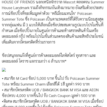
HOUSE OF FRIENDS นอกเหนือจักรวาล Mascot ตลอดจน Summer
House Landmark รวมถึงกิจกรรมบันเทิงมากมาย ยังเสริมด้วยประสบ
การณ์ช้อปปิ้งที่จะเพิ่มมูลค่าด้วย ‘พรีเมี่ยมแทนใจ’ Polcasan
Summer Tote ซึ่ง Polcasan เป็นคาแรคเตอร์ที่ได้รับความนิยมสูงสุด
จากกลุ่มแฟน มี 3 แบบให้เลือกเมื่อช้อปสะสมตามรูปแบบโปรโมชั่นที่
กำหนด เมื่อช้อปปิ้งภายในศูนย์การค้าและห้างสรรพสินค้าในเครือ
เดอะมอลล์ กรุ๊ป พร้อมโปรโมชั่นส่วนลดของสินค้าและสิทธิประโยชน์
เพิ่มเติมจากบัตรเครดิตที่ร่วมรายการ
ช้อปสนุกยกแก๊งที่ศูนย์การค้าเดอะมอลล์ไลฟ์สโตร์ ทุกสาขา และ
เดอะมอลล์ โคราช แจกรวมกว่า 6 ล้านบาท*
• สมาชิก M Card ช้อป 5,000 บาท ขึ้นไป รับ Polcasan Summer
Tote พร้อม Summer Charm เลือกสีได้ 1สี มูลค่า 990 บาท
• สมาชิกบัตรเครดิต UOB / BANGKOK BANK M VISA และ AEON
ช้อปครบ 4,000 บาทขึ้นไป รับ Cash Coupon มูลค่า 500 บาท
•พิเศษ สมาชิกบัตรเครดิต UOB / BANGKOK BANK M VISA เมื่อช้อป
เพิ่มครบ 8,000 บาทขึ้นไป รับเพิ่ม Polcasan Summer Tote พร้อม