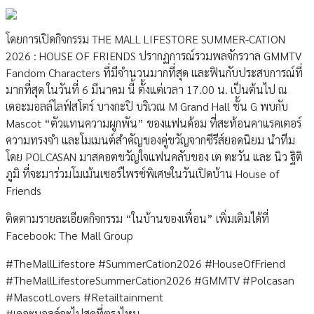
โดยการเปิดกิจกรรม THE MALL LIFESTORE SUMMER-CATION
2026 : HOUSE OF FRIENDS ปรากฏการณ์รวมพลจักรวาล GMMTV
Fandom Characters ที่มีจำนวนมากที่สุด และฟินกับประสบการณ์ที่
มากที่สุด ในวันที่ 6 มีนาคม นี้ ตั้งแต่เวลา 17.00 น. เป็นต้นไป ณ
เดอะมอลล์ไลฟ์สโตร์ บางกะปิ บริเวณ M Grand Hall ชั้น G พบกับ
Mascot “ตัวแทนความผูกพัน” ของแฟนด้อม ที่สะท้อนคาแรคเตอร์
ความทรงจำ และโมเมนต์สำคัญของคู่ขวัญจากซีรีส์ยอดนิยม นำทีม
โดย POLCASAN มาสคอตขวัญใจแฟนคลับของ เต ตะวัน และ นิว ฐิติ
ภูมิ ที่จะมาร่วมโมเม้นเซอร์ไพรซ์พิเศษในวันเปิดบ้าน House of
Friends
ติดตามรายละเอียดกิจกรรม “ในบ้านของเพื่อน” เพิ่มเติมได้ที่
Facebook: The Mall Group
#TheMallLifestore #SummerCation2026 #HouseOfFriend
#TheMallLifestoreSummerCation2026 #GMMTV #Polcasan
#MascotLovers #Retailtainment
#เดอะมอลล์จะไปสุดที่ตรงไหน