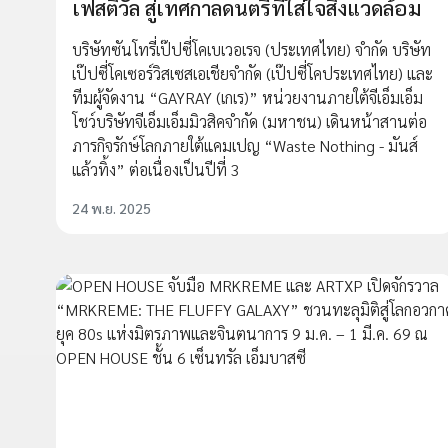
เฟสติวัล สู่เทศกาลดนตรีที่ใส่ใจสิ่งแวดล้อม
บริษัทซันโทรี่เป๊ปซี่โคเบเวอเรจ (ประเทศไทย) จํากัด บริษัท
เป๊ปซี่โคเซอร์วิสเซสเอเชียจำกัด (เป๊ปซี่โคประเทศไทย) และ
ทีมผู้จัดงาน “GAYRAY (เกเร)” หน่วยงานภายใต้จีเอ็มเอ็ม
โชว์บริษัทจีเอ็มเอ็มมิวสิคจำกัด (มหาชน) เดินหน้าสานต่อ
ภารกิจรักษ์โลกภายใต้แคมเปญ “Waste Nothing - มันส์
แล้วทิ้ง” ต่อเนื่องเป็นปีที่ 3
24 พ.ย. 2025