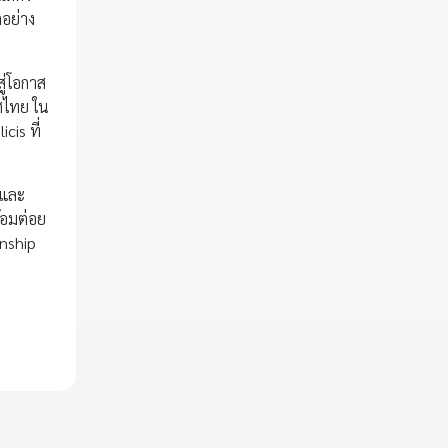
ตอย่าง
ู่โอกาส
ทศไทย ใน
cis ที่
พและ
้อมต่อย
rnship