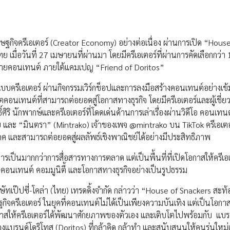
ฐกิจครีเอเตอร์ (Creator Economy) อย่างต่อเนื่อง ผ่านการเปิด “House
มื่อวันที่ 27 เมษายนที่ผ่านมา โดยมีครีเอเตอร์ที่ผ่านการคัดเลือกกว่า
ในสายคอนเทนต์ ภายใต้แคมเปญ “Friend of Doritos”
บบครีเอเตอร์ ผ่านกิจกรรมเวิร์กช็อปและการลงมือสร้างคอนเทนต์อย่างเข้
ตคอนเทนต์ที่สามารถต่อยอดสู่โอกาสทางธุรกิจ โดยมีครีเอเตอร์และผู้เชี
ิ นักพากษ์และครีเอเตอร์ที่โดดเด่นด้านการเล่าเรื่องผ่านวิดีโอ คอนเทนต
ีย และ “มินตรา” (Mintrako) เจ้าของเพจ @mintrako บน TikTok ครีเอเต
ริโภค และสามารถต่อยอดสู่ผลลัพธ์เชิงพาณิชย์ได้อย่างมีประสิทธิภาพ
เป็นมากกว่าการสื่อสารทางการตลาด แต่เป็นพื้นที่ที่เปิดโอกาสให้ครีเอเ
างคอนเทนต์ คอมมูนิตี้ และโอกาสทางธุรกิจอย่างเป็นรูปธรรม
เป๊ปซี่-โคล่า (ไทย) เทรดดิ้งจำกัด กล่าวว่า “House of Snackers สะ
ิจครีเอเตอร์ ในยุคที่คอนเทนต์ไม่ได้เป็นเพียงความบันเทิง แต่เป็นโอก
กาสให้ครีเอเตอร์ได้พัฒนาศักยภาพของตัวเอง และเติบโตไปพร้อมกับ แบร
บรนด์โดริโทส (Doritos) ที่กล้าคิด กล้าทำ และสนับสนุนให้คนรุ่นใหม