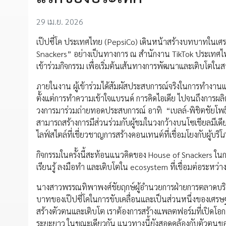
29 เม.ย. 2026
เป๊ปซี่โค ประเทศไทย (PepsiCo) เดินหน้าสร้างบทบาทในเศรษ
Snackers” อย่างเป็นทางการ ณ สำนักงาน TikTok ประเทศไทย เ
เข้าร่วมกิจกรรม เพื่อเริ่มต้นเส้นทางการพัฒนาและเติบโต
ภายในงาน ผู้เข้าร่วมได้สัมผัสประสบการณ์จริงในการทำงานแ
ตั้งแต่การทำความเข้าใจแบรนด์ การคิดไอเดีย ไปจนถึงการผลิ
วงการมาร่วมถ่ายทอดประสบการณ์ อาทิ “เบลล์-พิชิตชัยโพธิ์ศิร
สามารถสร้างการมีส่วนร่วมกับผู้ชมในวงกว้างบนโซเชียลมีเด
ไลฟ์สไตล์ที่เชี่ยวชาญการสร้างคอนเทนต์ที่เชื่อมโยงกับผู้บ
กิจกรรมในครั้งนี้สะท้อนแนวคิดของ House of Snackers ในการ
เรียนรู้ ลงมือทำ และเติบโตใน ecosystem ที่เชื่อมต่อระหว่
นางสาวพรรณทิพาพงศ์ชัยฤกษ์ผู้อำนวยการฝ่ายการตลาดบริษัท
บาทของเป๊ปซี่โคในการขับเคลื่อนและเป็นส่วนหนึ่งของเศรษฐก
สร้างตัวตนและเติบโต เราต้องการสร้างแพลตฟอร์มที่เปิดโอ
ระยะยาว ในขณะเดียวกัน แนวทางนี้ยังสอดคล้องกับตัวตนของแ