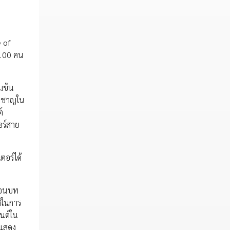
 of
 100 คน
มข้น
่ยวชาญใน
์
อร์สาย
ตอร์ได้
ท้อนบท
าสในการ
นด์ใน
่แสดง