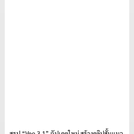
สรุป “Veo 3.1” อัปเดตใหม่ สร้างคลิปสั้นแนว