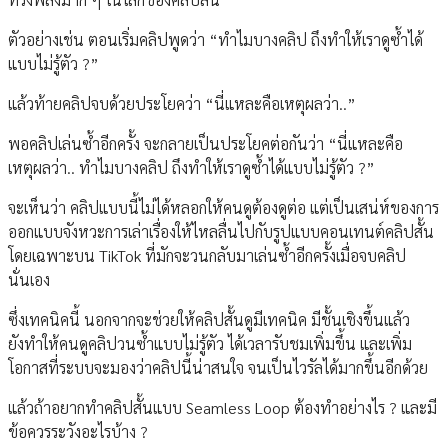
ตัวอย่างเช่น ตอนเริ่มคลิปพูดว่า “ทำไมบางคลิป ถึงทำให้เราดูซ้ำได้
แบบไม่รู้ตัว ?”
แล้วท้ายคลิปจบด้วยประโยคว่า “นี่แหละคือเหตุผลว่า..”
พอคลิปเล่นซ้ำอีกครั้ง จะกลายเป็นประโยคต่อกันว่า “นี่แหละคือ
เหตุผลว่า.. ทำไมบางคลิป ถึงทำให้เราดูซ้ำได้แบบไม่รู้ตัว ?”
จะเห็นว่า คลิปแบบนี้ไม่ได้หลอกให้คนดูต้องดูต่อ แต่เป็นเสน่ห์ของการ
ออกแบบจังหวะการเล่าเรื่องให้ไหลลื่นไปกับรูปแบบคอนเทนต์คลิปสั้น
โดยเฉพาะบน TikTok ที่มักจะวนกลับมาเล่นซ้ำอีกครั้งเมื่อจบคลิป
นั่นเอง
ซึ่งเทคนิคนี้ นอกจากจะช่วยให้คลิปสั้นดูมีเทคนิค มีชั้นเชิงขึ้นแล้ว
ยังทำให้คนดูคลิปวนซ้ำแบบไม่รู้ตัว ได้เวลารับชมเพิ่มขึ้น และเพิ่ม
โอกาสที่ระบบจะมองว่าคลิปนี้น่าสนใจ จนเป็นไวรัลได้มากขึ้นอีกด้วย
แล้วถ้าอยากทำคลิปสั้นแบบ Seamless Loop ต้องทำอย่างไร ? และมี
ข้อควรระวังอะไรบ้าง ?