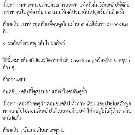
เนื้อหา : หลายคนจบคลิปด้วยการบอกลา แต่หนึ่งในวิธีจบคลิปที่ดีคือ
การพาคนไปดูต่อ เช่น ออกแบบให้คลิปวนกลับไปจุดเริ่มต้นอีกครั้ง
ท้ายคลิป : เพราะสุดท้ายที่คนดูเลื่อนผ่าน อาจไม่ใช่เพราะ Hook แต่
ที่..
3. ผลลัพธ์-สาเหตุ-กลับไปผลลัพธ์
วิธีนี้เหมาะกับคลิปแนววิเคราะห์ เล่า Case Study หรืออธิบายกลยุทธ์
ต่าง ๆ
ตัวอย่างเช่น
ต้นคลิป : คลิปนี้ดูธรรมดา แต่ทำไมคนถึงดูซ้ำ
เนื้อหา : ลองสังเกตดูว่า ตอนจบคลิป ทั้งภาพ เสียง และประโยคคำพูด
พาคนกลับไปตอนต้นคลิปได้แบบพอดี เลยทำให้คนดูไม่ได้รู้สึกว่าคลิป
จบไปแล้ว
ท้ายคลิป : นั่นเลยเป็นสาเหตุว่า..