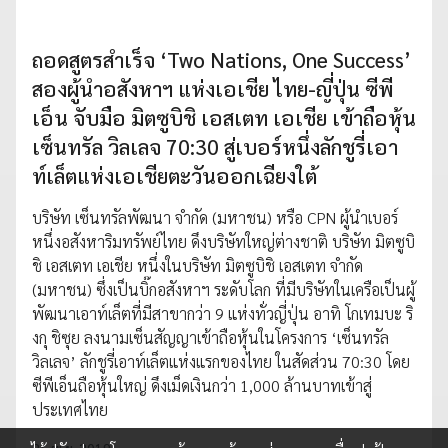
ถอดสูตรสำเร็จ ‘Two Nations, One Success’
สองผู้นำอสังหาฯ แห่งเอเชีย ไทย-ญี่ปุ่น ซีพี
เอ็น จับมือ มิตซูบิชิ เอสเตท เอเชีย เข้าถือหุ้น
เซ็นทรัล วิลเลจ 70:30 สู่เบอร์หนึ่งลักชูรี่เอา
ท์เล็ตแห่งเอเชียตะวันออกเฉียงใต้
บริษัท เซ็นทรัลพัฒนา จำกัด (มหาชน) หรือ CPN ผู้นำเบอร์
หนึ่งอสังหาริมทรัพย์ไทย ดึงบริษัทใหญ่ต่างชาติ บริษัท มิตซูบิ
ชิ เอสเตท เอเชีย หนึ่งในบริษัท มิตซูบิชิ เอสเตท จำกัด
(มหาชน) ซึ่งเป็นบิ๊กอสังหาฯ ระดับโลก ที่มีบริษัทในเครือเป็นผู้
พัฒนาเอาท์เล็ตที่มีสาขากว่า 9 แห่งทั่วญี่ปุ่น อาทิ โกเทมบะ ริ
งกุ ชิซุย ลงนามเซ็นสัญญาเข้าถือหุ้นในโครงการ ‘เซ็นทรัล
วิลเลจ’ ลักชูรี่เอาท์เล็ตแห่งแรกของไทย ในสัดส่วน 70:30 โดย
ซีพีเอ็นถือหุ้นใหญ่ ดึงเม็ดเงินกว่า 1,000 ล้านบาทเข้าสู่
ประเทศไทย
26 พ.ย. 2019