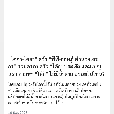
“โคคา-โคล่า” คว้า “พีพี-กฤษฏ์ อำนวยเดช
กร” ร่วมครอบครัว “โค้ก" ประเดิมแคมเปญ
แรก ตามหา “โค้ก” ไม่มีน้ำตาล อร่อยไปไหน?
โดยแคมเปญระดับโลกนี้ได้เปิดตัวในหลายประเทศทั่วโลกใน
ช่วงเดือนกุมภาพันธ์ที่ผ่านมา หวังสร้างการเติบโตของ
ผลิตภัณฑ์ไม่มีน้ำตาลโดยเน้นกระตุ้นให้ผู้บริโภคโดยเฉพาะ
กลุ่มที่ชื่นชอบในรสชาติของ “โค้ก”
16 มี.ค. 2023