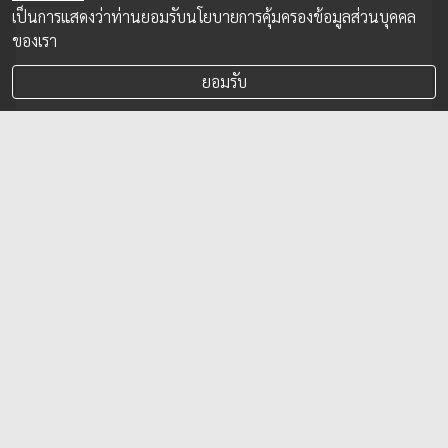
เป็นการแสดงว่าท่านยอมรับนโยบายการคุ้มครองข้อมูลส่วนบุคคล
ของเรา
ยอมรับ
ไทยพาณิชย์ โพรเทค เปิดตัวประกันออนไลน์
คุ้มค่า คลิกง่าย ได้จริง จัดเต็มโปรโมชั่นสุดคุ้ม
ประเดิมแจกฟรีประกันชีวิต 2 ล้านสิทธิ์
คุ้มครองการเสียชีวิตรวมโควิด-19
ไทยพาณิชย์ โพรเทค ชู ประกันออนไลน์ (Digital Insurance)
จิ๊กซอว์สำคัญสู่การเป็นผู้นำธุรกิจโบรกเกอร์ประกันภัยครบวงจร
ผสานความแกร่งจากทีมดิจิทัลแบงก์กิ้ง ธนาคารไทยพาณิชย์
4 ต.ค. 2021