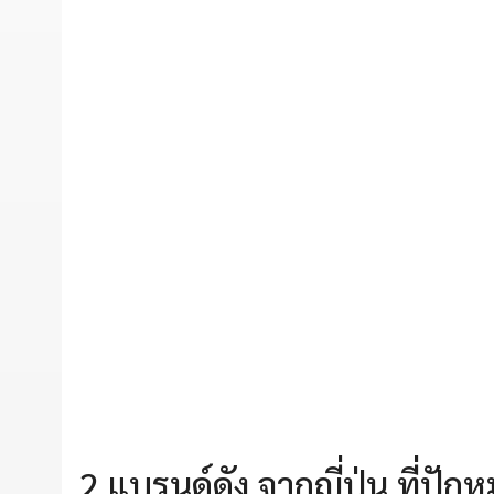
2 แบรนด์ดัง จากญี่ปุ่น ที่ปักห