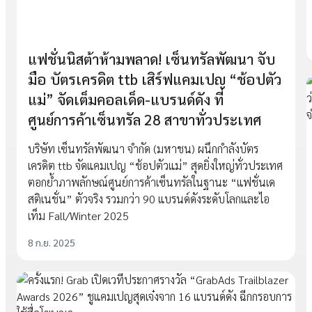
แฟชั่นนิสต้าห้ามพลาด! เซ็นทรัลพัฒนา จับ
มือ บัตรเครดิต ttb เสิร์ฟแคมเปญ “ช้อปตัว
แม่” จัดเต็มคอลเด็ด-แบรนด์ดัง ที่
ศูนย์การค้าเซ็นทรัล 28 สาขาทั่วประเทศ
บริษัท เซ็นทรัลพัฒนา จำกัด (มหาชน) ผนึกกำลังบัตร
เครดิต ttb จัดแคมเปญ “ช้อปตัวแม่” สุดยิ่งใหญ่ทั่วประเทศ
ตอกย้ำภาพลักษณ์ศูนย์การค้าเซ็นทรัลในฐานะ “แฟชั่นเด
สติเนชั่น” ตัวจริง รวมกว่า 90 แบรนด์ดังระดับโลกและไอ
เท็ม Fall/Winter 2025
8 ก.ย. 2025