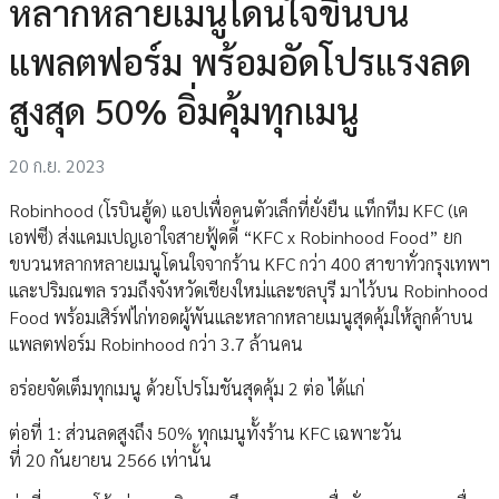
หลากหลายเมนูโดนใจขึ้นบน
แพลตฟอร์ม พร้อมอัดโปรแรงลด
สูงสุด 50% อิ่มคุ้มทุกเมนู
20 ก.ย. 2023
Robinhood (โรบินฮู้ด) แอปเพื่อคนตัวเล็กที่ยั่งยืน แท็กทีม KFC (เค
เอฟซี) ส่งแคมเปญเอาใจสายฟู้ดดี้ “KFC x Robinhood Food” ยก
ขบวนหลากหลายเมนูโดนใจจากร้าน KFC กว่า 400 สาขาทั่วกรุงเทพฯ
และปริมณฑล รวมถึงจังหวัดเชียงใหม่และชลบุรี มาไว้บน Robinhood
Food พร้อมเสิร์ฟไก่ทอดผู้พันและหลากหลายเมนูสุดคุ้มให้ลูกค้าบน
แพลตฟอร์ม Robinhood กว่า 3.7 ล้านคน
อร่อยจัดเต็มทุกเมนู ด้วยโปรโมชันสุดคุ้ม 2 ต่อ ได้แก่
ต่อที่ 1: ส่วนลดสูงถึง 50% ทุกเมนูทั้งร้าน KFC เฉพาะวัน
ที่ 20 กันยายน 2566 เท่านั้น