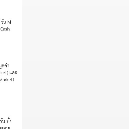
 รับ M
 Cash
มูลค่า
rket) และ
Market)
น ทั้ง
้งแผนก