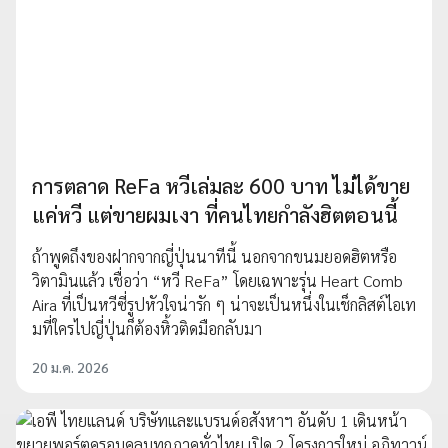
การตลาด ReFa หวีเล่มละ 600 บาท ไม่ได้ขาย
แค่หวี แต่ขายผมเงา ที่คนไทยกำลังฮิตตอนนี้
ถ้าพูดถึงของฝากจากญี่ปุ่นนาทีนี้ นอกจากขนมยอดฮิตหรือ
วิตามินแล้ว เชื่อว่า “หวี ReFa” โดยเฉพาะรุ่น Heart Comb
Aira ที่เป็นหวีซี่รูปหัวใจน่ารัก ๆ น่าจะเป็นหนึ่งในเช็กลิสต์ไอเท
มที่ใครไปญี่ปุ่นก็ต้องหิ้วติดมือกลับมา
20 ม.ค. 2026