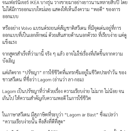
จนเฟอร์นิเจอร์ IKEA บางรุ่น วางขายมาอย่างยาวนานหลายสิบปี โดย
ไม่ได้มีการออกแบบใหม่เลย แสดงให้เห็นถึงความ “พอดี” ของการ
ออกแบบ
หรืออย่าง Volvo แบรนด์รถยนต์สัญชาติสวีเดน ที่มีจุดเด่นอยู่ที่การ
ออกแบบที่เป็นเอกลักษณ์ ด้วยเส้นสายด้านนอกตัวรถ ที่เรียบง่าย แต่ดู
แข็งแรง
จากสูตรสำเร็จที่ว่ามานี้ จริง ๆ แล้ว อาจไม่ใช่เรื่องที่เกิดขึ้นจากความ
บังเอิญ
แต่เกิดจาก “ปรัชญา” การใช้ชีวิตที่แทรกซึมอยู่ในชีวิตประจำวัน ของ
ชาวสวีเดน ที่ชื่อว่า Lagom (อ่านว่า ลา-กอม)
Lagom เป็นปรัชญาที่ว่าด้วยเรื่อง ความเรียบง่าย ไม่มาก ไม่น้อย จน
เกินไป ให้ความสำคัญกับความพอดี ในการใช้ชีวิต
ในภาษาสวีเดน มีสุภาษิตที่ระบุว่า “Lagom är Bäst” ซึ่งแปลว่า
“ความเรียบง่ายนั้น คือสิ่งที่ดีที่สุด”