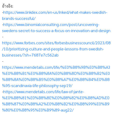
อ้างอิง:
-
https://www.linkdex.com/en-us/inked/what-makes-swedish-
brands-successful/
-
https://www.binomialconsulting.com/post/uncovering-
swedens-secret-to-success-a-focus-on-innovation-and-design
-
https://www.forbes.com/sites/forbesbusinesscouncil/2023/08
/10/prioritizing-culture-and-people-lessons-from-swedish-
businesses/?sh=7687e7c562ab
-
https://www.mendetails.com/life/%E0%B8%9B%E0%B8%A3
%E0%B8%B1%E0%B8%8A%E0%B8%8D%E0%B8%B2%E0
%B8%8A%E0%B8%B5%E0%B8%A7%E0%B8%B4%E0%B8
%95-scandinavia-life-philosophy-sep19/
-
https://www.mendetails.com/life/law-of-jante-
%E0%B8%81%E0%B8%8E%E0%B8%82%E0%B8%AD%E0
%B8%87%E0%B8%A2%E0%B8%B2%E0%B8%99%E0%B9
%80%E0%B8%95%E0%B9%89-aug22/