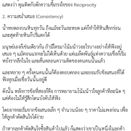
แสดงว่า คุณติดกับดักความขี้เกรงใจของ Reciprocity
2. ความสม่ำเสมอ (Consistency)
น้ำหยดลงบนหินทุกวัน ถึงแม้จะวันละหยด แต่ก็ทำให้หินสึกกร่อน
และสุดท้ายหินก็ปริแตกได้
มนุษย์เองก็เช่นเดียวกัน ถ้ามีใครมาโน้มน้าวอะไรบางอย่างให้ฟังอยู่
เสมอ ๆ แม้ตอนแรกจะไม่ได้เห็นด้วย แต่เมล็ดพันธุ์แห่งความเชื่อก็เริ่ม
หยั่งรากลึกในใจ และสั่นคลอนความคิดของคนคนนั้นแล้ว
และหลาย ๆ ครั้งคนคนนั้นก็ต้องตอบตกลง และยอมรับข้อเสนอที่ได้
ฟังทุกเมื่อเชื่อวันนั้นอยู่ดี
ดังนั้น หลักการข้อที่สองก็คือ การพยายามโน้มน้าวใจลูกค้าทีละนิด ๆ
แต่ต้องไม่ให้รู้สึกโดนบังคับให้ฟัง
โดยอาจจะเริ่มจากข้อเสนอเล็ก ๆ จำนวนน้อย ๆ ราคาไม่แพงก่อน เพื่อ
ให้ลูกค้าตัดสินใจได้ง่าย
ถ้าหากลูกค้าตัดสินใจซื้อสินค้าไปแล้ว ก็แสดงว่าเขาเป็นหนึ่งในลูกค้า