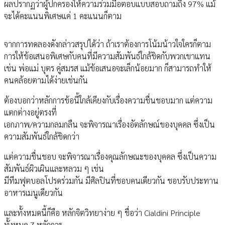
ผลปรากฏว่าผู้ปกครองให้ความร่วมมือตอบแบบสอบถามถึง 97% แม้
จะได้คะแนนพิเศษแค่ 1 คะแนนก็ตาม
จากการทดลองดังกล่าวสรุปได้ว่า ถ้าเราต้องการโน้มน้าวใจใครก็ตาม
การให้ข้อเสนอพิเศษกับคนที่มีความสัมพันธ์ใกล้ชิดกับพวกเขาแทน
เช่น พ่อแม่ บุตร คู่สมรส แม้ข้อเสนอจะเล็กน้อยมาก ก็สามารถทำให้
คนคล้อยตามได้ง่ายเช่นกัน
ต้องบอกว่าหลักการข้อนี้ใกล้เคียงกับเรื่องความชื่นชอบมาก แต่ความ
แตกต่างอยู่ตรงที่
เอกภาพ/ความกลมกลืน จะพิจารณาเรื่องอัตลักษณ์ของบุคคล ซึ่งเป็น
ความสัมพันธ์ใกล้ชิดกว่า
แต่ความชื่นชอบ จะพิจารณาเรื่องคุณลักษณะของบุคคล ซึ่งเป็นความ
สัมพันธ์ผิวเผินและหลวม ๆ เช่น
มีทีมฟุตบอลโปรดร่วมกัน มีศิลปินที่ชอบคนเดียวกัน ชอบรับประทาน
อาหารเมนูเดียวกัน
และทั้งหมดนี้ก็คือ หลักจิตวิทยาง่าย ๆ ชื่อว่า Cialdini Principle
ทั้งหมด 7 หลักการ