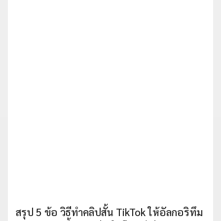
สรุป 5 ข้อ วิธีทำคลิปสั้น TikTok ให้อัลกอริทึม